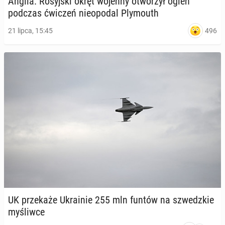
Anglia: Ro­syj­ski okręt wojenny otwo­rzył ogień
podczas ćwiczeń nie­opo­dal Ply­mo­uth
496
21 lipca, 15:45
UK prze­ka­że Ukra­inie 255 mln funtów na szwedz­kie
my­śliw­ce