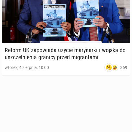
Reform UK za­po­wia­da użycie ma­ry­nar­ki i wojska do
uszczel­nie­nia granicy przed mi­gran­ta­mi
369
wtorek, 4 sierpnia, 10:00