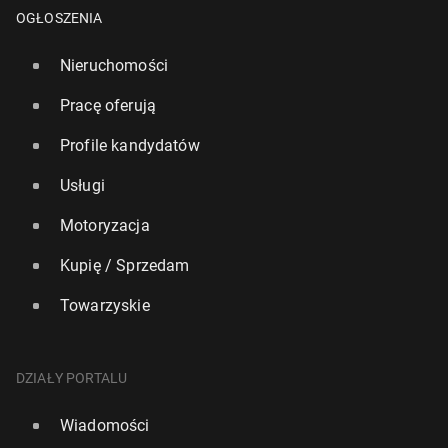
OGŁOSZENIA
Nieruchomości
Pracę oferują
Profile kandydatów
Usługi
Motoryzacja
Kupię / Sprzedam
Towarzyskie
"Sunday Times" o nowym bry­tyj­skim planie obron­
nym: Drony zamiast nisz­czy­cie­li
DZIAŁY PORTALU
113
29 czerwca, 10:00
Wiadomości