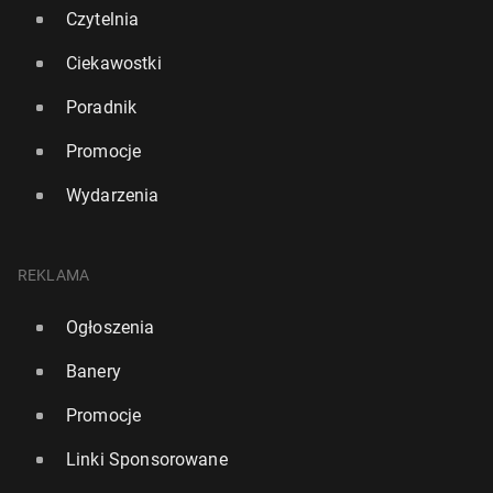
Czytelnia
Ciekawostki
Poradnik
Promocje
Wydarzenia
REKLAMA
Ogłoszenia
Ro­syj­ski okręt na kanale La Manche oddał strzały
ostrze­gaw­cze. Bry­tyj­skie media tłu­ma­czą sy­tu­ację
Banery
447
17 czerwca, 10:00
Promocje
Linki Sponsorowane