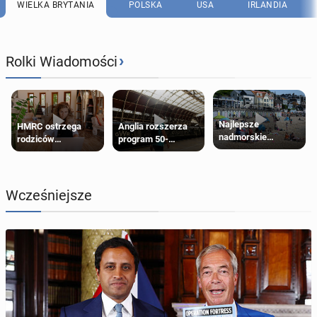
WIELKA BRYTANIA
POLSKA
USA
IRLANDIA
›
Rolki Wiadomości
Najlepsze
HMRC ostrzega
Anglia rozszerza
nadmorskie
rodziców
program 50-
miasteczko blisko
pobierających Child
procentowych
Londynu
Benefit. Mogą być
zniżek kolejowych
zobowiązani do
na 18-latków
zwrotu zasiłku
Wcześniejsze