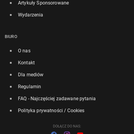
Artykuły Sponsorowane
Wydarzenia
BIURO
O nas
Kontakt
Wielka Bry­ta­nia prze­ję­ła tan­ko­wiec ro­syj­skiej floty
Dla mediów
cieni
Regulamin
156
15 czerwca, 13:15
FAQ - Najczęściej zadawane pytania
Polityka prywatności / Cookies
DOŁĄCZ DO NAS: