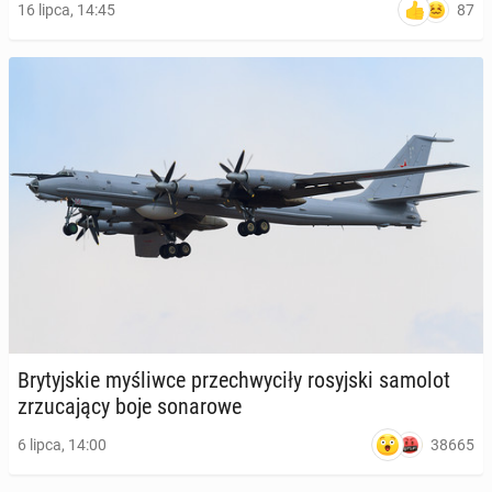
87
16 lipca, 14:45
Bry­tyj­skie my­śliw­ce prze­chwy­ci­ły ro­syj­ski samolot
zrzu­ca­ją­cy boje so­na­ro­we
38665
6 lipca, 14:00