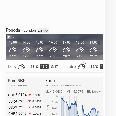
Pogoda
•
London
ZMIANA
Dziś
13:00
14:00
15:00
16:00
17:00
18:00
19:00
20:00
27°C
27°C
27°C
28°C
28°C
28°C
26°C
24°C
Dziś
Jutro
28°C
32°C
11°C
14°C
37
Kurs NBP
Forex
Z DNIA: 7 SIERPNIA
AKTUALIZACJA:
7 SIERPNIA, 22:00
5.0134
GBP
-0.0085
4.2982
EUR
-0.0068
3.7236
USD
-0.0084
4.6049
CHF
-0.0031