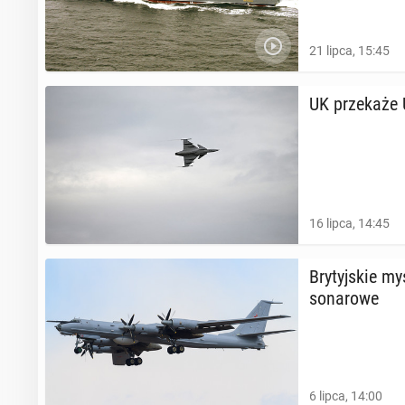
21 lipca, 15:45
UK prze­ka­że
16 lipca, 14:45
Bry­tyj­skie my
so­na­ro­we
6 lipca, 14:00