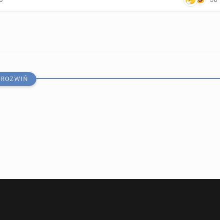
ROZWIŃ
" o nowym bry­tyj­skim planie obron­nym: Drony zamiast