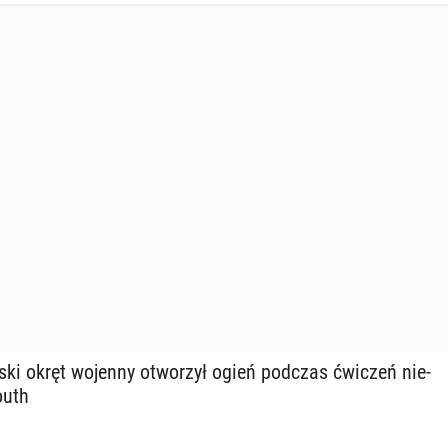
j­ski okręt wojenny otwo­rzył ogień podczas ćwiczeń nie­
­uth