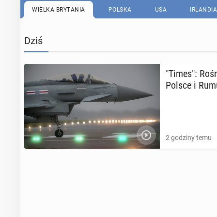
WIELKA BRYTANIA
POLSKA
USA
IRLANDIA
Dziś
"Times": Rośn
Polsce i Rum
2 godziny temu