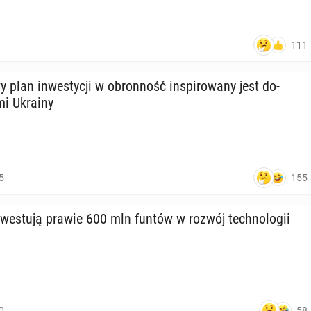
111
plan in­we­sty­cji w obron­ność in­spi­ro­wa­ny jest do­
­mi Ukrainy
155
5
 in­we­stu­ją prawie 600 mln funtów w rozwój tech­no­lo­gii
58
0