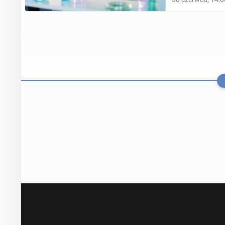
"Sunday Times
nisz­czy­cie­li