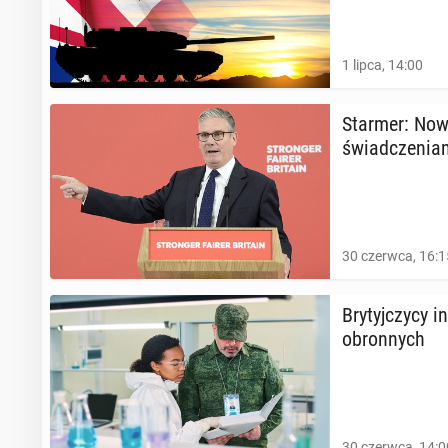
1 lipca, 14:00
Starmer: Nowy 
świad­cze­nia
30 czerwca, 16:1
Bry­tyj­czy­cy
obron­nych
30 czerwca, 14:0