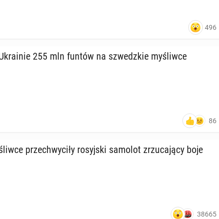
496
 Ukra­inie 255 mln funtów na szwedz­kie my­śliw­ce
86
­śliw­ce prze­chwy­ci­ły ro­syj­ski samolot zrzu­ca­ją­cy boje
38665