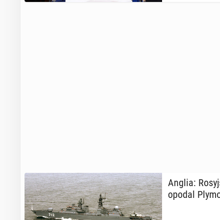
Anglia: Ro­sy
opo­dal Ply­mo