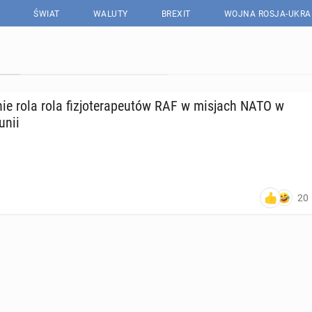
ŚWIAT
WALUTY
BREXIT
WOJNA ROSJA-UKRA
ie rola rola fi­zjo­te­ra­peu­tów RAF w misjach NATO w
unii
20