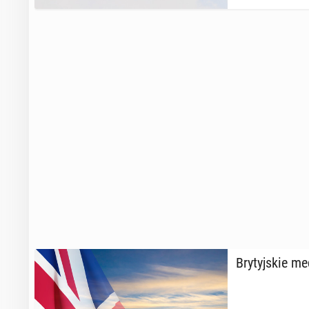
Bry­tyj­skie 