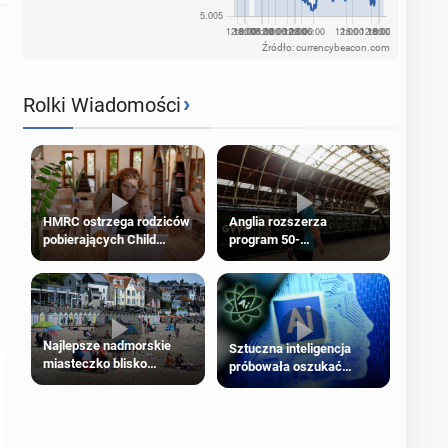
Źródło: currencybeacon.com
›
Rolki Wiadomości
HMRC ostrzega rodziców
Anglia rozszerza
pobierających Child
program 50-
Benefit. Mogą być
procentowych zniżek
zobowiązani do zwrotu
kolejowych na 18-latków
zasiłku
Najlepsze nadmorskie
Sztuczna inteligencja
miasteczko blisko
próbowała oszukać
Londynu
człowieka