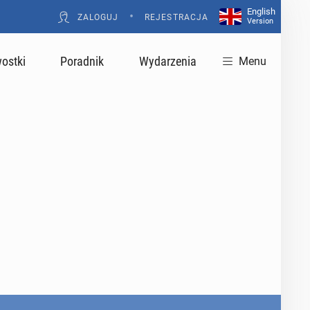
English
•
ZALOGUJ
REJESTRACJA
Version
ostki
Poradnik
Wydarzenia
Menu