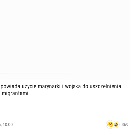
o­wia­da użycie ma­ry­nar­ki i wojska do uszczel­nie­nia
mi­gran­ta­mi
369
a, 10:00