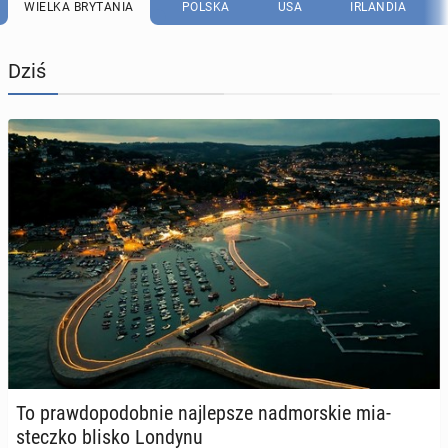
WIELKA BRYTANIA
POLSKA
USA
IRLANDIA
Dziś
To praw­do­po­dob­nie naj­lep­sze nad­mor­skie mia­
stecz­ko blisko Londynu