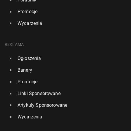
Promocje
Wydarzenia
REKLAMA
Ogłoszenia
Banery
"Pięknie utrzy­ma­na" dziel­ni­ca Londynu uznana za
jedno z naj­ład­niej­szych miejsc do życia w UK
Promocje
3556
10 lipca, 08:00
Linki Sponsorowane
Artykuły Sponsorowane
Wydarzenia