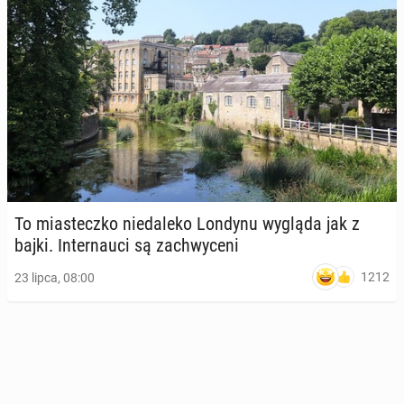
To mia­stecz­ko nie­da­le­ko Londynu wygląda jak z
bajki. In­ter­nau­ci są za­chwy­ce­ni
1212
23 lipca, 08:00