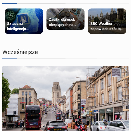
Zasiłki dla osób
Sztuczna
BBC Weather
cierpiących na
inteligencja
zapowiada szóstą
schorzenia
próbowała oszukać
falę upałów w
psychiczne
człowieka
Londynie
Wcześniejsze