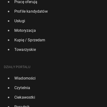
Pracę oferują
Profile kandydatów
Usługi
Motoryzacja
Kupię / Sprzedam
Towarzyskie
DZIAŁY PORTALU
Ewen­tu­al­ne zwy­cię­stwo Anglii w Mi­strzo­stwach
Świata może ozna­czać do­dat­ko­wy bank holiday
Wiadomości
8158
10 lipca, 13:45
Czytelnia
Ciekawostki
Poradnik