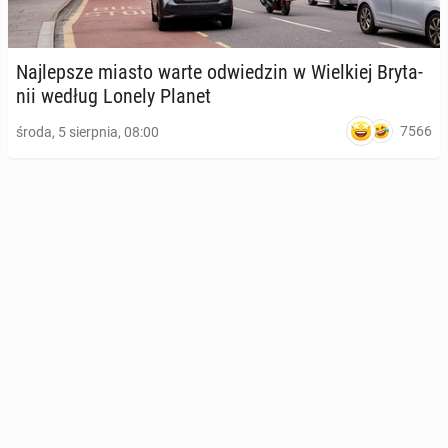
Naj­lep­sze miasto warte od­wie­dzin w Wiel­kiej Bry­ta­
nii według Lonely Planet
7566
środa, 5 sierpnia, 08:00