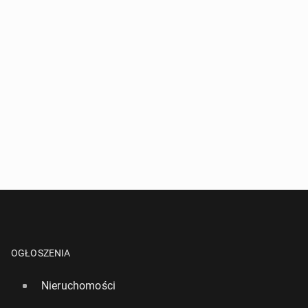
Naj­po­pu­lar­niej­sze imiona nada­wa­ne dzie­ciom w
2025 r. w Anglii i Walii. W ran­kin­gu są nowe pro­po­
zy­cje
397
12 lipca, 09:00
OGŁOSZENIA
Nieruchomości