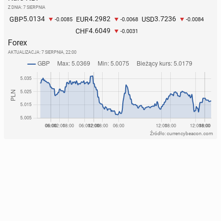
Z DNIA: 7 SIERPNIA
5.0134
4.2982
3.7236
GBP
EUR
USD
-0.0085
-0.0068
-0.0084
Ta piękna szkocka wyspa zna­la­zła się w ze­sta­wie­
4.6049
CHF
-0.0031
niu naj­spo­koj­niej­szych miejsc na wakacje
Forex
AKTUALIZACJA:
7 SIERPNIA, 22:00
140
13 lipca, 08:00
Źródło: currencybeacon.com