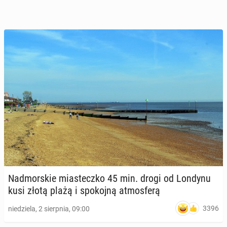
Nad­mor­skie mia­stecz­ko 45 min. drogi od Londynu
kusi złotą plażą i spo­koj­ną at­mos­fe­rą
3396
niedziela, 2 sierpnia, 09:00