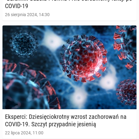
COVID-19
26 sierpnia 2024, 14:30
Eks­per­ci: Dzie­się­cio­krot­ny wzrost za­cho­ro­wań na
COVID-19. Szczyt przy­pad­nie je­sie­nią
22 lipca 2024, 11:00