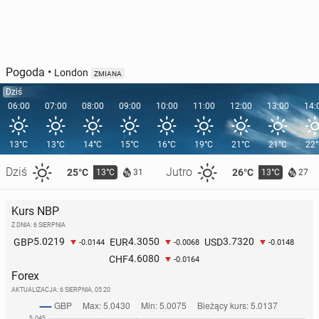
Pogoda
•
London
ZMIANA
Dziś
06:00
07:00
08:00
09:00
10:00
11:00
12:00
13:00
14:
13°C
13°C
14°C
15°C
16°C
19°C
21°C
21°C
22
Dziś
Jutro
25°C
26°C
13°C
13°C
31
27
Kurs NBP
Z DNIA: 6 SIERPNIA
5.0219
4.3050
3.7320
GBP
EUR
USD
-0.0144
-0.0068
-0.0148
4.6080
CHF
-0.0164
Forex
AKTUALIZACJA:
6 SIERPNIA, 05:20