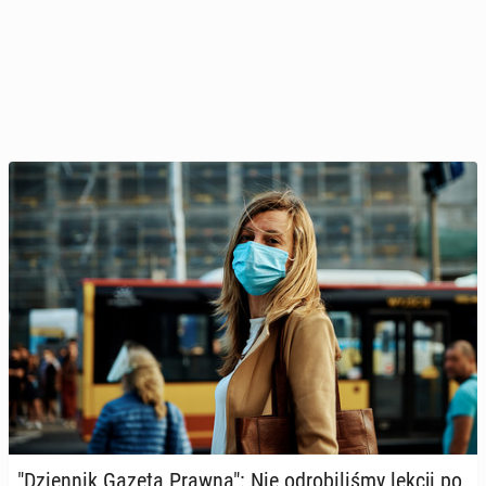
"Dzien­nik Gazeta Prawna": Nie od­ro­bi­li­śmy lekcji po