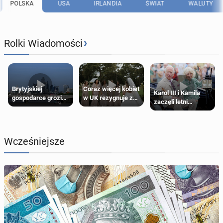
POLSKA
USA
IRLANDIA
ŚWIAT
WALUTY
›
Rolki Wiadomości
Brytyjskiej
Coraz więcej kobiet
Karol III i Kamila
gospodarce grozi
w UK rezygnuje z
zaczęli letni
recesja, jeśli
roli druhny na
odpoczynek po
kryzys na Bliskim
ślubie
Igrzyskach
Wschodzie się
Wspólnoty w
przedłuży
Glasgow
Wcześniejsze