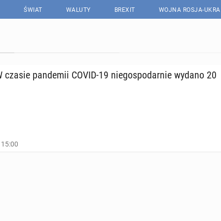
ŚWIAT
WALUTY
BREXIT
WOJNA ROSJA-UKRA
 czasie pan­de­mii COVID-19 nie­go­spo­dar­nie wydano 20
 15:00