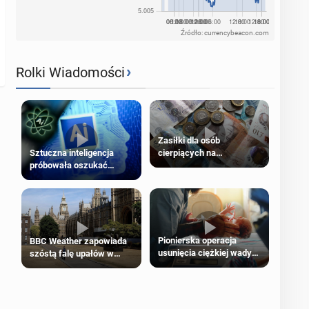
Źródło: currencybeacon.com
›
Rolki Wiadomości
Zasiłki dla osób
cierpiących na
Sztuczna inteligencja
schorzenia psychiczne
próbowała oszukać
człowieka
Pionierska operacja
BBC Weather zapowiada
usunięcia ciężkiej wady
szóstą falę upałów w
wrodzonej płodu w łonie
Londynie
matki