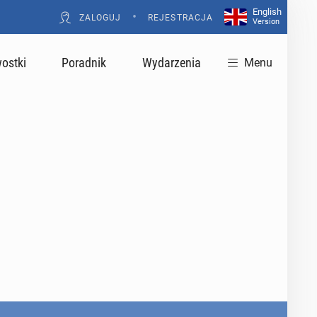
English
•
ZALOGUJ
REJESTRACJA
Version
ostki
Poradnik
Wydarzenia
Menu