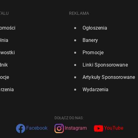
TALU
REKLAMA
omości
Ogłoszenia
lnia
Banery
awostki
Promocje
dnik
Linki Sponsorowane
ocje
Artykuły Sponsorowane
rzenia
Wydarzenia
DOŁĄCZ DO NAS:
Facebook
Instagram
YouTube