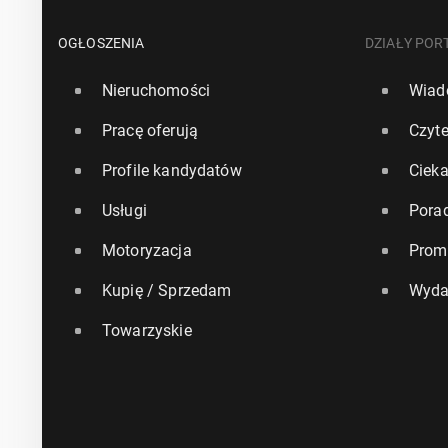
OGŁOSZENIA
DZIAŁY POR
Nieruchomości
Wiad
Pracę oferują
Czyte
Profile kandydatów
Ciek
Usługi
Pora
Motoryzacja
Prom
Kupię / Sprzedam
Wyda
Towarzyskie