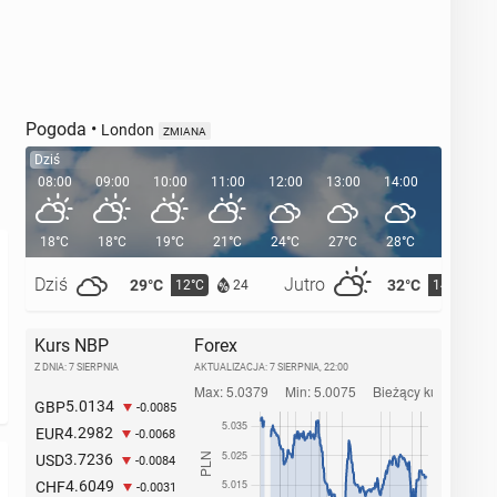
Pogoda
•
London
ZMIANA
Dziś
08:00
09:00
10:00
11:00
12:00
13:00
14:00
15:00
18°C
18°C
19°C
21°C
24°C
27°C
28°C
29°C
Dziś
Jutro
29°C
32°C
12°C
14°C
24
Kurs NBP
Forex
Z DNIA: 7 SIERPNIA
AKTUALIZACJA:
7 SIERPNIA, 22:00
5.0134
GBP
-0.0085
4.2982
EUR
-0.0068
3.7236
USD
-0.0084
4.6049
CHF
-0.0031