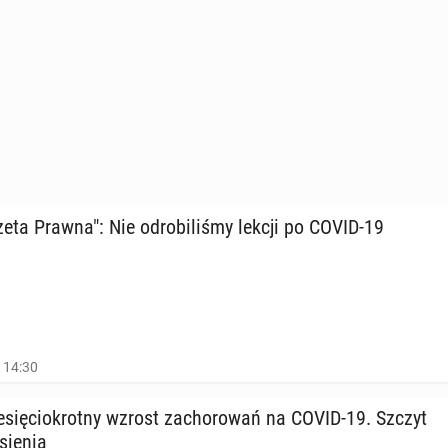
eta Prawna": Nie od­ro­bi­li­śmy lekcji po COVID-19
, 14:30
ie­się­cio­krot­ny wzrost za­cho­ro­wań na COVID-19. Szczyt
­sie­nią