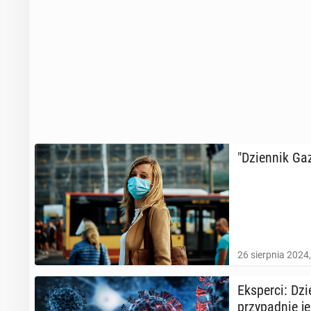
"Dzien­nik Gaz
26 sierpnia 2024
Eks­per­ci: Dz
przy­pad­nie je