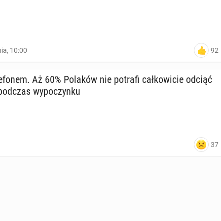
92
nia, 10:00
e­fo­nem. Aż 60% Polaków nie potrafi cał­ko­wi­cie odciąć
podczas wy­po­czyn­ku
37