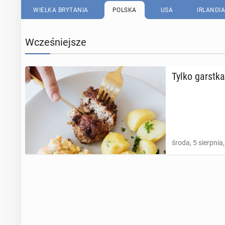
WIELKA BRYTANIA
POLSKA
USA
IRLANDIA
Wcześniejsze
Tylko garstk
środa, 5 sierpnia