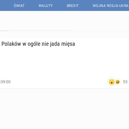
ŚWIAT
WALUTY
BREXIT
WOJNA ROSJA-UKRA
a Polaków w ogóle nie jada mięsa
53
, 09:00