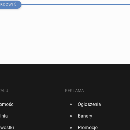
ROZWIŃ
­li­ta": Rośnie liczba ataków na Ukra­iń­ców w Polsce
TALU
REKLAMA
omości
Ogłoszenia
395
lnia
Banery
wa Polaków woli or­ga­ni­zo­wać wa­ka­cyj­ny wyjazd sa­
awostki
Promocje