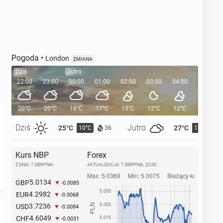
Pogoda
•
London
ZMIANA
Dziś
Jutro
22:00
23:00
00:00
01:00
02:00
03:00
04:00
05:00
20°C
20°C
18°C
17°C
15°C
12°C
12°C
11°C
Dziś
Jutro
25°C
27°C
10°C
11°C
36
Kurs NBP
Forex
Z DNIA: 7 SIERPNIA
AKTUALIZACJA:
7 SIERPNIA, 22:00
5.0134
GBP
-0.0085
4.2982
EUR
-0.0068
3.7236
USD
-0.0084
4.6049
CHF
-0.0031