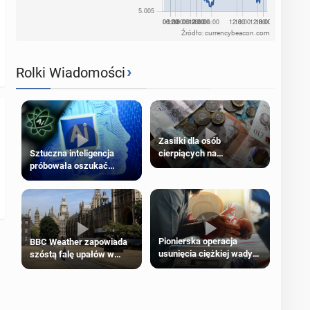
Źródło: currencybeacon.com
›
Rolki Wiadomości
Zasiłki dla osób
cierpiących na
Sztuczna inteligencja
schorzenia psychiczne
próbowała oszukać
człowieka
Pionierska operacja
BBC Weather zapowiada
usunięcia ciężkiej wady
szóstą falę upałów w
wrodzonej płodu w łonie
Londynie
matki