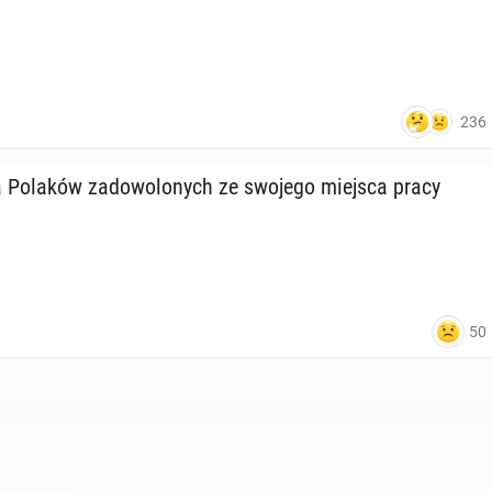
236
 Polaków za­do­wo­lo­nych ze swojego miejsca pracy
50