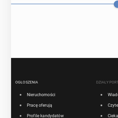
"Rzecz­po­spo
OGŁOSZENIA
DZIAŁY POR
Nieruchomości
Wiad
18 lipca, 10:00
Pracę oferują
Czyte
Badanie: Poło
Profile kandydatów
Ciek