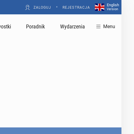
English
•
ZALOGUJ
REJESTRACJA
Version
ostki
Poradnik
Wydarzenia
Menu