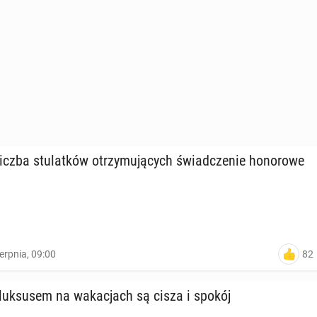
czba stu­lat­ków otrzy­mu­ją­cych świad­cze­nie ho­no­ro­we
82
ierpnia, 09:00
uk­su­sem na wa­ka­cjach są cisza i spokój