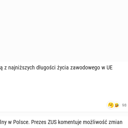
 z naj­niż­szych dłu­go­ści życia za­wo­do­we­go w UE
98
al­ny w Polsce. Prezes ZUS ko­men­tu­je moż­li­wość zmian