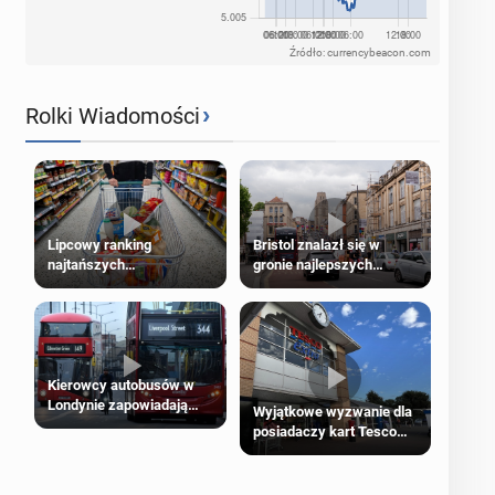
Źródło: currencybeacon.com
›
Rolki Wiadomości
Lipcowy ranking
Bristol znalazł się w
najtańszych
gronie najlepszych
supermarketów
kierunków podróży na
świecie
Kierowcy autobusów w
Londynie zapowiadają
Wyjątkowe wyzwanie dla
strajki
posiadaczy kart Tesco
Clubcard!