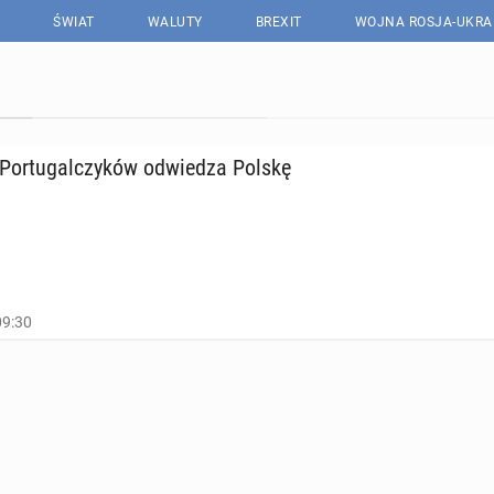
ŚWIAT
WALUTY
BREXIT
WOJNA ROSJA-UKRA
or­tu­gal­czy­ków od­wie­dza Polskę
09:30