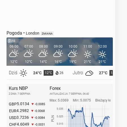
Pogoda
•
London
ZMIANA
Dziś
06:00
07:00
08:00
09:00
10:00
11:00
12:00
13:00
12°C
12°C
14°C
16°C
19°C
21°C
21°C
22°C
Dziś
Jutro
24°C
27°C
12°C
14°C
26
Kurs NBP
Forex
Z DNIA: 7 SIERPNIA
AKTUALIZACJA:
7 SIERPNIA, 06:40
5.0134
GBP
-0.0085
4.2982
EUR
-0.0068
3.7236
USD
-0.0084
4.6049
CHF
-0.0031