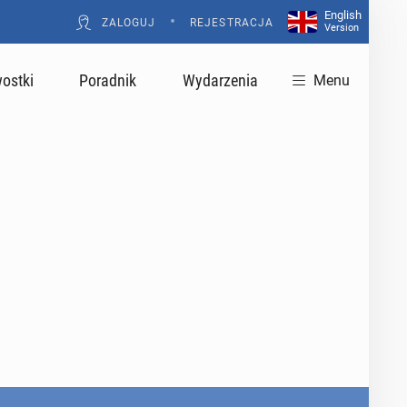
English
•
ZALOGUJ
REJESTRACJA
Version
ostki
Poradnik
Wydarzenia
Menu