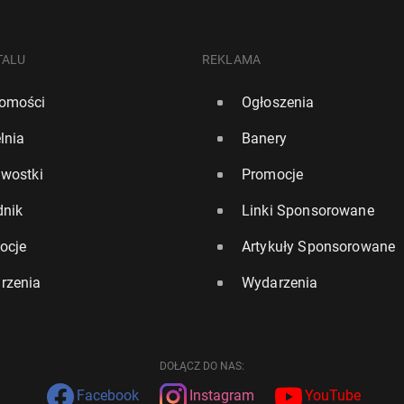
TALU
REKLAMA
omości
Ogłoszenia
lnia
Banery
awostki
Promocje
dnik
Linki Sponsorowane
ocje
Artykuły Sponsorowane
rzenia
Wydarzenia
DOŁĄCZ DO NAS:
Facebook
Instagram
YouTube