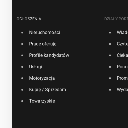
OGŁOSZENIA
DZIAŁY POR
Nieruchomości
Wiad
Pracę oferują
Czyte
Profile kandydatów
Ciek
Usługi
Pora
Motoryzacja
Prom
Kupię / Sprzedam
Wyda
Towarzyskie