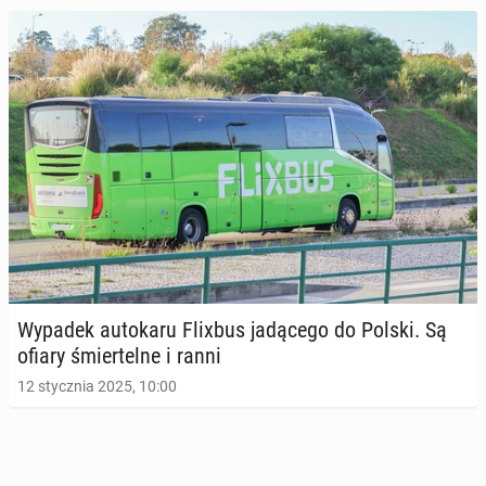
Wypadek au­to­ka­ru Flixbus ja­dą­ce­go do Polski. Są
ofiary śmier­tel­ne i ranni
12 stycznia 2025, 10:00