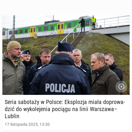
Seria sa­bo­ta­ży w Polsce: Eks­plo­zja miała do­pro­wa­
dzić do wy­ko­le­je­nia pociągu na linii War­sza­wa–
Lublin
17 listopada 2025, 13:30