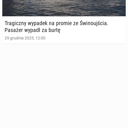
Tra­gicz­ny wypadek na promie ze Świ­no­uj­ścia.
Pasażer wypadł za burtę
29 grudnia 2025, 12:00