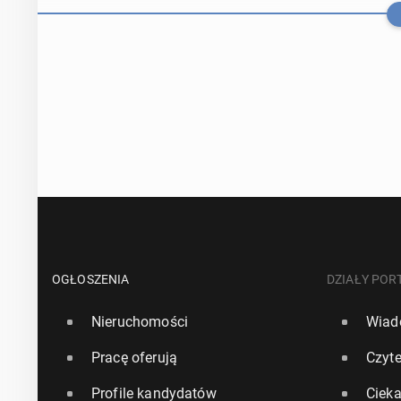
W sezonie letn
nia do 29 kr
OGŁOSZENIA
DZIAŁY POR
Nieruchomości
Wiad
8 kwietnia, 09:00
Pracę oferują
Czyte
LOT uru­cho­mi
Profile kandydatów
Ciek