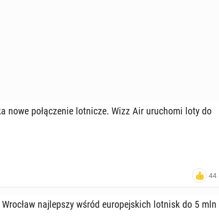
nowe po­łą­cze­nie lot­ni­cze. Wizz Air uru­cho­mi loty do
44
y Wrocław naj­lep­szy wśród eu­ro­pej­skich lotnisk do 5 mln