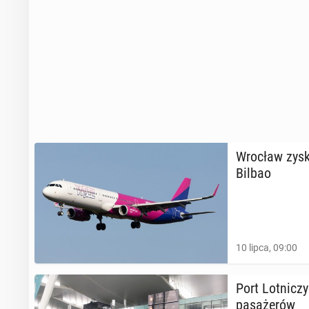
Wrocław zyska 
Bilbao
10 lipca, 09:00
Port Lot­ni­cz
pa­sa­że­rów