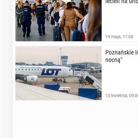
le­cie­li na ur
19 maja, 11:00
Po­znań­skie l
nocną"
10 kwietnia, 09:0