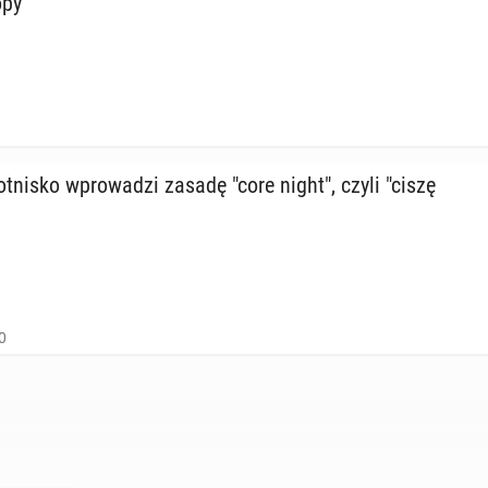
lopy
ot­ni­sko wpro­wa­dzi zasadę "core night", czyli "ciszę
0