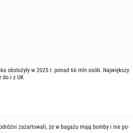
­ska ob­słu­ży­ły w 2025 r. ponad 66 mln osób. Naj­więk­szy
e do i z UK
­dróż­ni za­żar­to­wa­li, że w bagażu mają bomby i nie po­