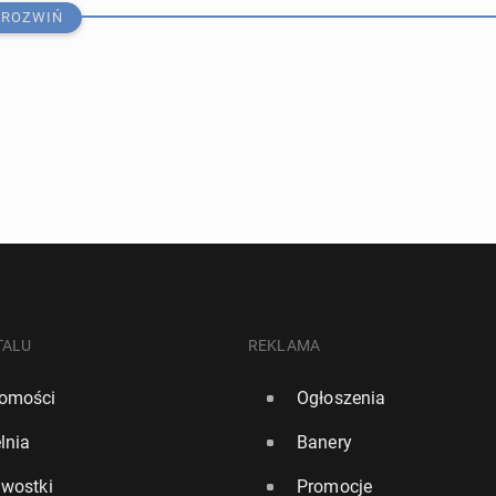
ROZWIŃ
im z wro­cław­skie­go lot­ni­ska do­stęp­ne będą po­łą­cze­
ajów
TALU
REKLAMA
omości
Ogłoszenia
lnia
Banery
ł bez­po­śred­nie po­łą­cze­nia z Krakowa do Bar­ce­lo­ny,
awostki
Promocje