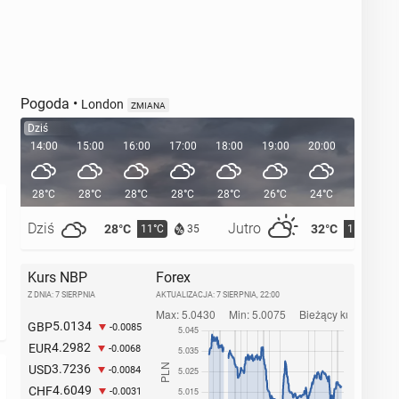
Pogoda
•
London
ZMIANA
Dziś
14:00
15:00
16:00
17:00
18:00
19:00
20:00
20:38
28°C
28°C
28°C
28°C
28°C
26°C
24°C
Dziś
Jutro
28°C
32°C
11°C
15°C
35
Kurs NBP
Forex
Z DNIA: 7 SIERPNIA
AKTUALIZACJA:
7 SIERPNIA, 22:00
5.0134
GBP
-0.0085
4.2982
EUR
-0.0068
3.7236
USD
-0.0084
4.6049
CHF
-0.0031