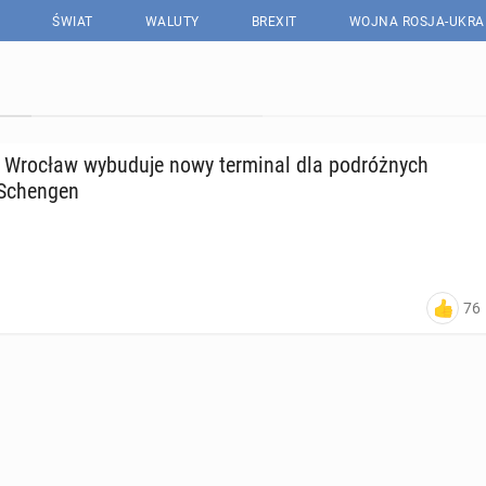
ŚWIAT
WALUTY
BREXIT
WOJNA ROSJA-UKRA
y Wrocław wy­bu­du­je nowy ter­mi­nal dla po­dróż­nych
Schen­gen
76