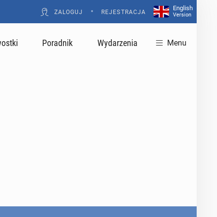
English
•
ZALOGUJ
REJESTRACJA
Version
ostki
Poradnik
Wydarzenia
Menu