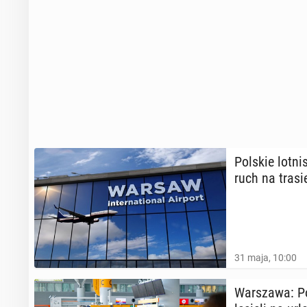
Polskie lot­ni
ruch na trasi
31 maja, 10:00
War­sza­wa: Po