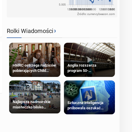
Źródło: currencybeacon.com
›
Rolki Wiadomości
HMRC ostrzega rodziców
Anglia rozszerza
pobierających Child
program 50-
Benefit. Mogą być
procentowych zniżek
zobowiązani do zwrotu
kolejowych na 18-latków
zasiłku
Najlepsze nadmorskie
Sztuczna inteligencja
miasteczko blisko
próbowała oszukać
Londynu
człowieka