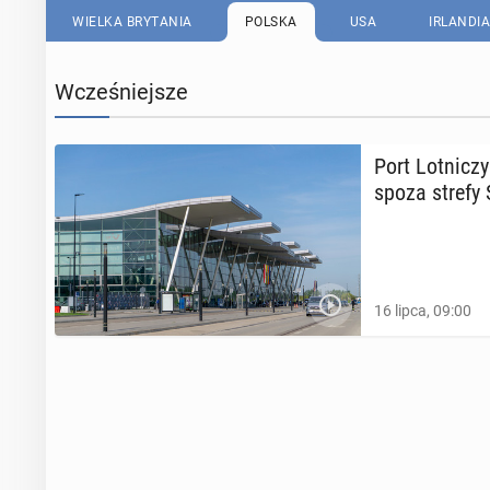
WIELKA BRYTANIA
POLSKA
USA
IRLANDIA
Wcześniejsze
Port Lot­ni­cz
spoza strefy 
16 lipca, 09:00