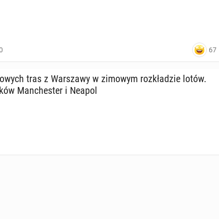
67
0
owych tras z War­sza­wy w zimowym roz­kła­dzie lotów.
­ków Man­che­ster i Neapol