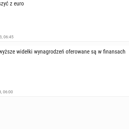
szyć z euro
3, 06:45
yż­sze widełki wy­na­gro­dzeń ofe­ro­wa­ne są w fi­nan­sach
, 06:00