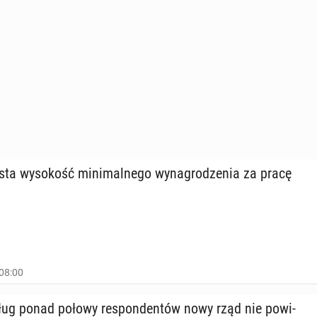
a wy­so­kość mi­ni­mal­ne­go wy­na­gro­dze­nia za pracę
 08:00
ug ponad połowy re­spon­den­tów nowy rząd nie po­wi­