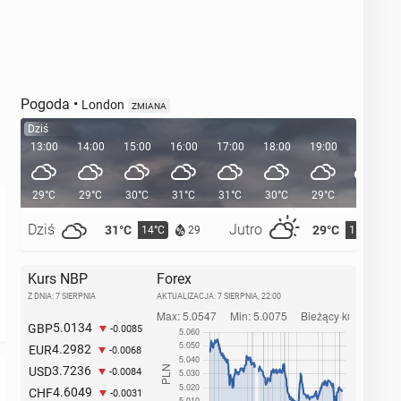
Pogoda
•
London
ZMIANA
Dziś
13:00
14:00
15:00
16:00
17:00
18:00
19:00
20:00
29°C
29°C
30°C
31°C
31°C
30°C
29°C
27°C
Dziś
Jutro
31°C
29°C
14°C
15°C
29
Kurs NBP
Forex
Z DNIA: 7 SIERPNIA
AKTUALIZACJA:
7 SIERPNIA, 22:00
5.0134
GBP
-0.0085
4.2982
EUR
-0.0068
3.7236
USD
-0.0084
4.6049
CHF
-0.0031