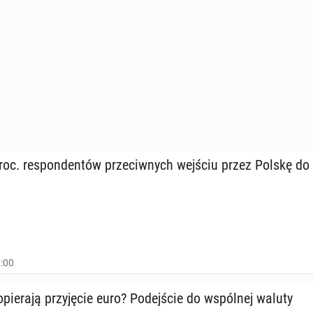
oc. re­spon­den­tów prze­ciw­nych wejściu przez Polskę do
1:00
pie­ra­ją przy­ję­cie euro? Po­dej­ście do wspól­nej waluty