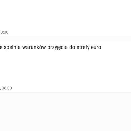
13:00
 spełnia wa­run­ków przy­ję­cia do strefy euro
, 08:00