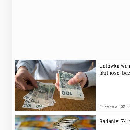
Gotówka wciąż
płat­no­ści bez
6 czerwca 2025, 
Badanie: 74 p