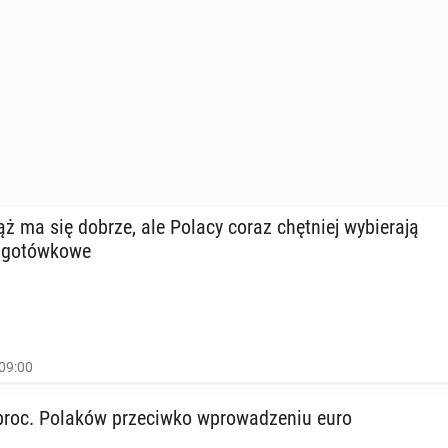
 ma się dobrze, ale Polacy coraz chęt­niej wy­bie­ra­ją
­go­tów­ko­we
09:00
roc. Polaków prze­ciw­ko wpro­wa­dze­niu euro