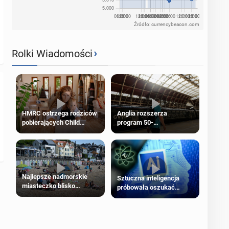
Źródło: currencybeacon.com
›
Rolki Wiadomości
HMRC ostrzega rodziców
Anglia rozszerza
pobierających Child
program 50-
Benefit. Mogą być
procentowych zniżek
zobowiązani do zwrotu
kolejowych na 18-latków
zasiłku
Najlepsze nadmorskie
Sztuczna inteligencja
miasteczko blisko
próbowała oszukać
Londynu
człowieka