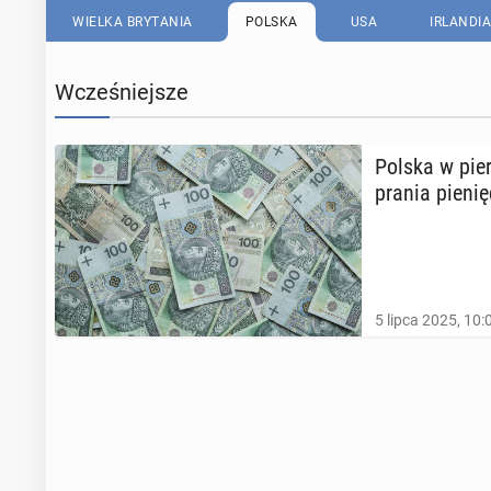
WIELKA BRYTANIA
POLSKA
USA
IRLANDIA
Wcześniejsze
Polska w pier
prania pie­nię
5 lipca 2025, 10: