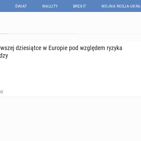
ŚWIAT
WALUTY
BREXIT
WOJNA ROSJA-UKRA
w­szej dzie­siąt­ce w Europie pod wzglę­dem ryzyka
­dzy
00