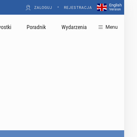
English
•
ZALOGUJ
REJESTRACJA
Version
ostki
Poradnik
Wydarzenia
Menu