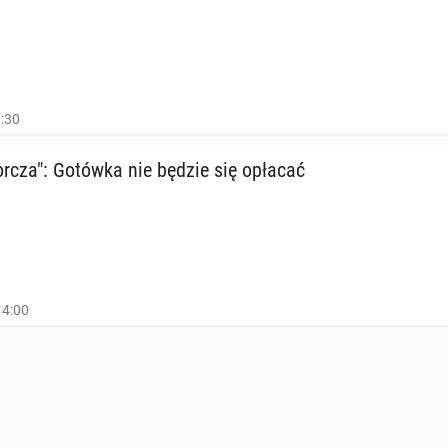
1:30
r­cza": Gotówka nie będzie się opłacać
14:00