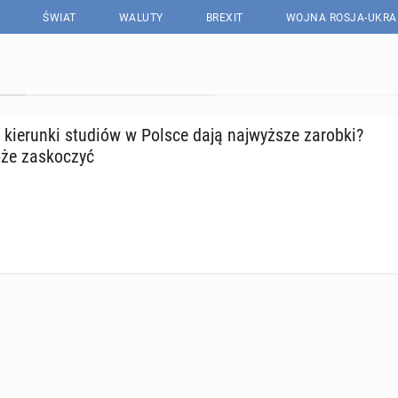
ŚWIAT
WALUTY
BREXIT
WOJNA ROSJA-UKRA
 kie­run­ki studiów w Polsce dają naj­wyż­sze zarobki?
że za­sko­czyć