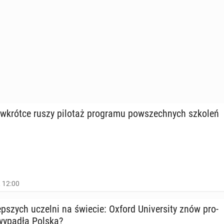
wkrótce ruszy pilotaż pro­gra­mu po­wszech­nych szkoleń
, 12:00
p­szych uczelni na świecie: Oxford Uni­ver­si­ty znów pro­
 wypadła Polska?