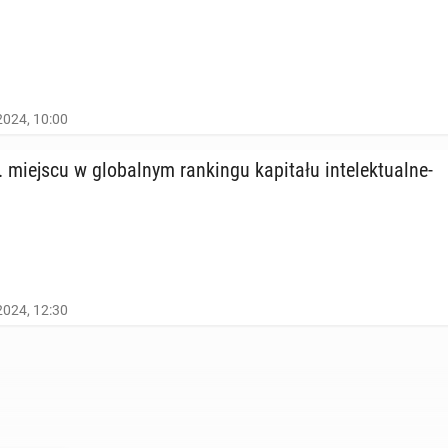
2024, 10:00
iejscu w glo­bal­nym ran­kin­gu ka­pi­ta­łu in­te­lek­tu­al­ne­
2024, 12:30