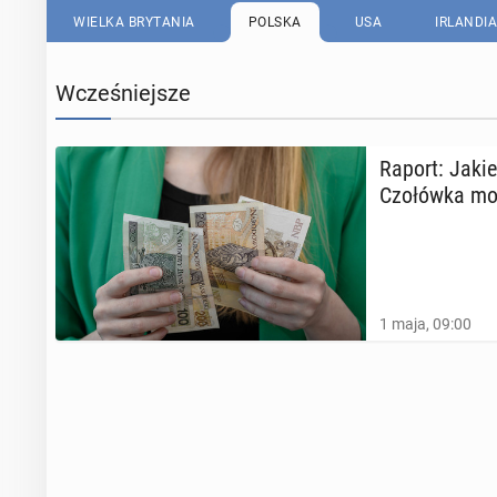
WIELKA BRYTANIA
POLSKA
USA
IRLANDIA
Wcześniejsze
Raport: Jakie
Czo­łów­ka mo
1 maja, 09:00