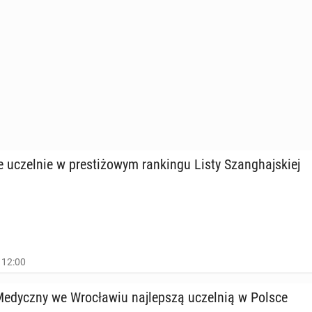
 uczel­nie w pre­sti­żo­wym ran­kin­gu Listy Szan­ghaj­skiej
 12:00
 Me­dycz­ny we Wro­cła­wiu naj­lep­szą uczel­nią w Polsce