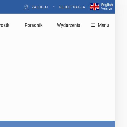
English
•
ZALOGUJ
REJESTRACJA
Version
ostki
Poradnik
Wydarzenia
Menu