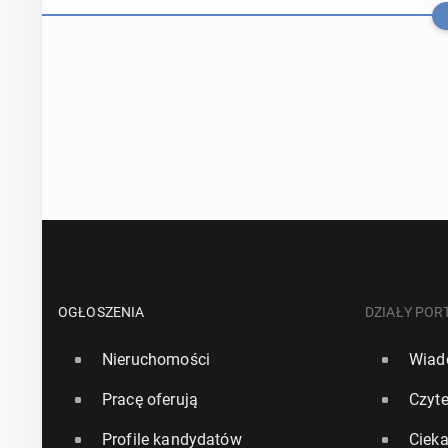
Raport: Aż 80 
ho­lo­wą
OGŁOSZENIA
DZIAŁY POR
Nieruchomości
Wiad
9 października 2
Pracę oferują
Czyte
Polacy wy­po­
Profile kandydatów
Ciek