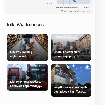
Źródło: currencybeacon.com
›
Rolki Wiadomości
Lipcowy ranking
Bristol znalazł się w
najtańszych
gronie najlepszych
supermarketów
kierunków podróży na
świecie
Kierowcy autobusów w
Londynie zapowiadają
Wyjątkowe wyzwanie dla
strajki
posiadaczy kart Tesco
Clubcard!