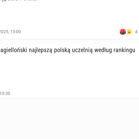
4
2025, 13:00
Ja­giel­loń­ski naj­lep­szą polską uczel­nią według ran­kin­gu
10:30