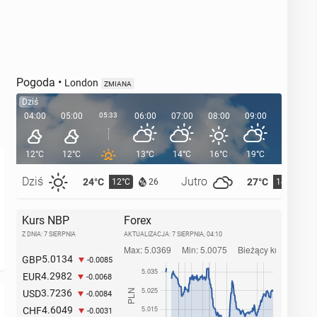
Pogoda
•
London
ZMIANA
Dziś
04:00
05:00
05:33
06:00
07:00
08:00
09:00
10:00
12°C
12°C
13°C
14°C
16°C
19°C
21°C
Dziś
Jutro
24°C
27°C
12°C
14°C
26
Kurs NBP
Forex
Z DNIA: 7 SIERPNIA
AKTUALIZACJA:
7 SIERPNIA, 04:10
5.0134
GBP
-0.0085
4.2982
EUR
-0.0068
3.7236
USD
-0.0084
4.6049
CHF
-0.0031