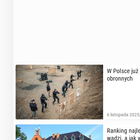
W Polsce już 
obron­nych
6 listopada 2025
Ranking naj­le
wa­dzi, a jak