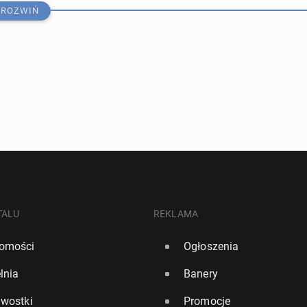
ROZWIŃ
proc. pol­skich 16-latków ma już za sobą ini­cja­cję al­ko­
TALU
REKLAMA
omości
Ogłoszenia
024, 07:00
lnia
Banery
wie­dzie­li się na temat religii w szkole. Nowy sondaż
awostki
Promocje