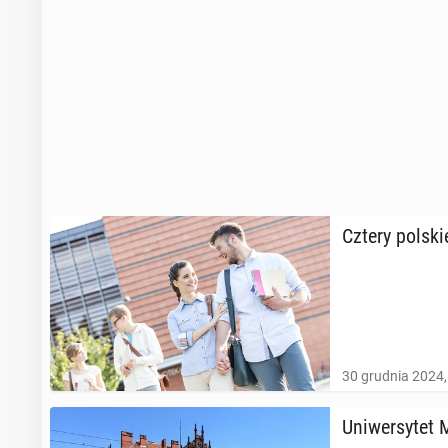
Cztery polskie
30 grudnia 2024,
Uni­wer­sy­tet