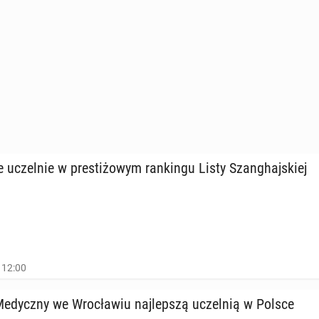
 uczel­nie w pre­sti­żo­wym ran­kin­gu Listy Szan­ghaj­skiej
 12:00
 Me­dycz­ny we Wro­cła­wiu naj­lep­szą uczel­nią w Polsce