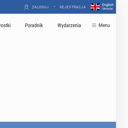
English
•
ZALOGUJ
REJESTRACJA
Version
ostki
Poradnik
Wydarzenia
Menu