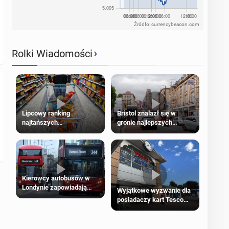
Źródło: currencybeacon.com
›
Rolki Wiadomości
Lipcowy ranking
Bristol znalazł się w
najtańszych
gronie najlepszych
supermarketów
kierunków podróży na
świecie
Kierowcy autobusów w
Londynie zapowiadają
Wyjątkowe wyzwanie dla
strajki
posiadaczy kart Tesco
Clubcard!