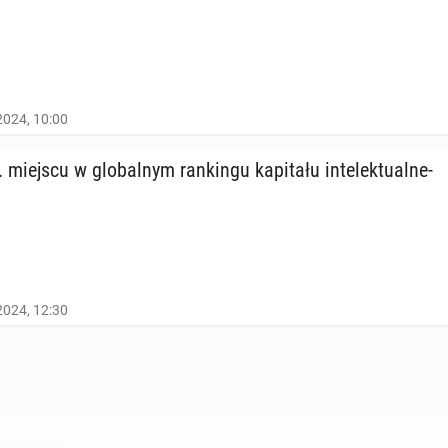
2024, 10:00
iejscu w glo­bal­nym ran­kin­gu ka­pi­ta­łu in­te­lek­tu­al­ne­
2024, 12:30