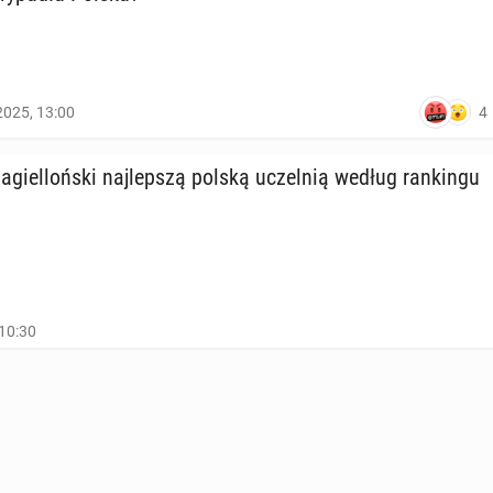
4
2025, 13:00
Ja­giel­loń­ski naj­lep­szą polską uczel­nią według ran­kin­gu
10:30