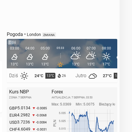
Pogoda
•
London
ZMIANA
Dziś
03:00
04:00
05:00
05:33
06:00
07:00
08:00
09:00
13°C
13°C
13°C
13°C
15°C
17°C
19°C
Dziś
Jutro
24°C
27°C
13°C
14°C
26
Kurs NBP
Forex
Z DNIA: 7 SIERPNIA
AKTUALIZACJA:
7 SIERPNIA, 03:50
5.0134
GBP
-0.0085
4.2982
EUR
-0.0068
3.7236
USD
-0.0084
4.6049
CHF
-0.0031