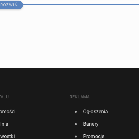
ROZWIŃ
proc. pol­skich 16-latków ma już za sobą ini­cja­cję al­ko­
TALU
REKLAMA
omości
Ogłoszenia
024, 07:00
lnia
Banery
wie­dzie­li się na temat religii w szkole. Nowy sondaż
awostki
Promocje