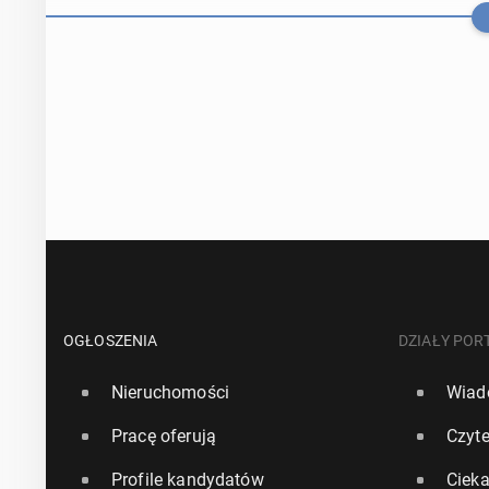
Raport: Aż 80 
ho­lo­wą
OGŁOSZENIA
DZIAŁY POR
Nieruchomości
Wiad
9 października 2
Pracę oferują
Czyte
Polacy wy­po­
Profile kandydatów
Ciek