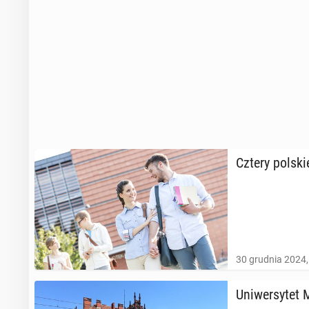
Cztery polskie
30 grudnia 2024,
Uni­wer­sy­tet