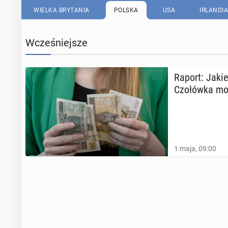
WIELKA BRYTANIA
POLSKA
USA
IRLANDIA
Wcześniejsze
Raport: Jakie
Czo­łów­ka mo
1 maja, 09:00