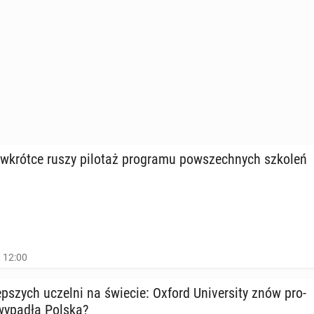
wkrótce ruszy pilotaż pro­gra­mu po­wszech­nych szkoleń
, 12:00
p­szych uczelni na świecie: Oxford Uni­ver­si­ty znów pro­
 wypadła Polska?