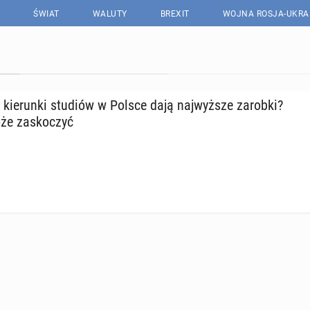
ŚWIAT
WALUTY
BREXIT
WOJNA ROSJA-UKRA
 kie­run­ki studiów w Polsce dają naj­wyż­sze zarobki?
że za­sko­czyć