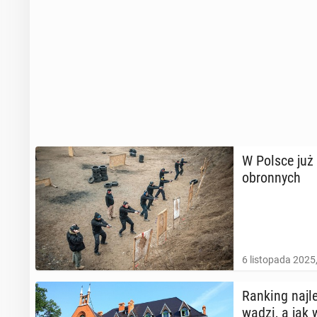
W Polsce już 
obron­nych
6 listopada 2025
Ranking naj­le
wa­dzi, a jak