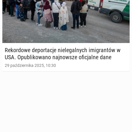
Re­kor­do­we de­por­ta­cje nie­le­gal­nych imi­gran­tów w
USA. Opu­bli­ko­wa­no naj­now­sze ofi­cjal­ne dane
29 października 2025, 10:30