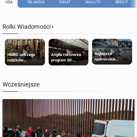
USA
IRLANDIA
ŚWIAT
WALUTY
BREXIT
›
Rolki Wiadomości
Najlepsze
HMRC ostrzega
Anglia rozszerza
nadmorskie
rodziców
program 50-
miasteczko blisko
pobierających Child
procentowych
Londynu
Benefit. Mogą być
zniżek kolejowych
zobowiązani do
na 18-latków
zwrotu zasiłku
Wcześniejsze