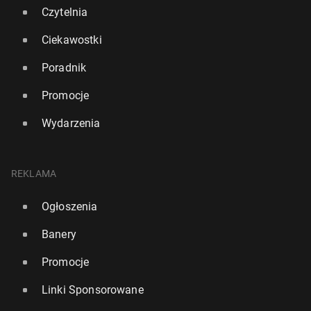
Czytelnia
Ciekawostki
Poradnik
Promocje
Wydarzenia
"Wall Street Journal": Za­czy­na­ją się wojny de­por­ta­
cyj­ne
9 czerwca 2025, 12:15
REKLAMA
Ogłoszenia
Banery
Promocje
Linki Sponsorowane