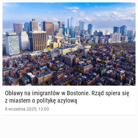
Obławy na imi­gran­tów w Bo­sto­nie. Rząd spiera się
z miastem o po­li­ty­kę azylową
8 września 2025, 12:00