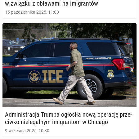
w związku z ob­ła­wa­mi na imi­gran­tów
15 października 2025, 11:00
Ad­mi­ni­stra­cja Trumpa ogło­si­ła nową ope­ra­cję prze­
ciw­ko nie­le­gal­nym imi­gran­tom w Chicago
9 września 2025, 10:30