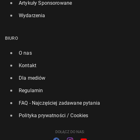
Artykuły Sponsorowane
Wydarzenia
Trump zakazał wjazdu do USA oby­wa­te­lom 12
BIURO
krajów i cu­dzo­ziem­com, chcącym stu­dio­wać na Ha­
rvar­dzie
O nas
5 czerwca 2025, 12:00
Kontakt
Dla mediów
Regulamin
FAQ - Najczęściej zadawane pytania
Polityka prywatności / Cookies
DOŁĄCZ DO NAS: