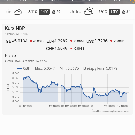
29°C
29°C
30°C
31°C
31°C
30°C
29°C
27°C
Dziś
Jutro
31°C
29°C
14°C
15°C
29
34
USA: Urząd ds. imi­gran­tów będzie mógł de­por­to­wać
ich do innych państw niż kraj po­cho­dze­nia
Kurs NBP
15 lipca 2025, 14:15
Z DNIA: 7 SIERPNIA
5.0134
4.2982
3.7236
GBP
EUR
USD
-0.0085
-0.0068
-0.0084
4.6049
CHF
-0.0031
Forex
AKTUALIZACJA:
7 SIERPNIA, 22:00
Źródło: currencybeacon.com
Ad­mi­ni­stra­cja Trumpa na­ka­za­ła wstrzy­ma­nie po­