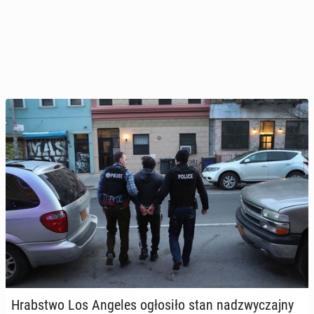
Hrab­stwo Los Angeles ogło­si­ło stan nad­zwy­czaj­ny