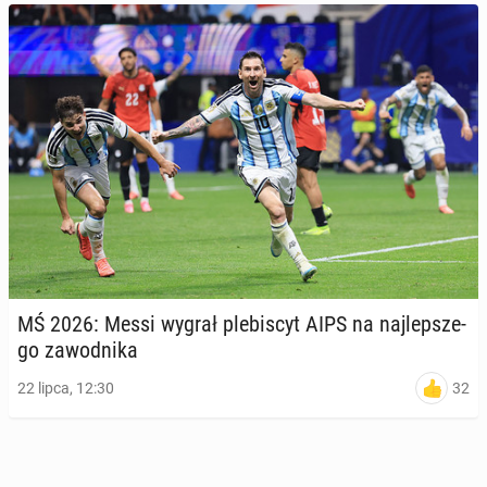
MŚ 2026: Messi wygrał ple­bi­scyt AIPS na naj­lep­sze­
go za­wod­ni­ka
32
22 lipca, 12:30