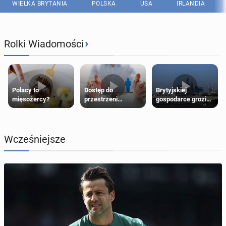
WIELKA BRYTANIA
POLSKA
USA
IRLANDIA
›
Rolki Wiadomości
Polacy to
Dostęp do
Brytyjskiej
mięsożercy?
przestrzeni
gospodarce grozi
przeznaczonych
recesja, jeśli
dla jednej płci ma
kryzys na Bliskim
opierać się
Wschodzie się
wyłącznie na płci
przedłuży
Wcześniejsze
biologicznej