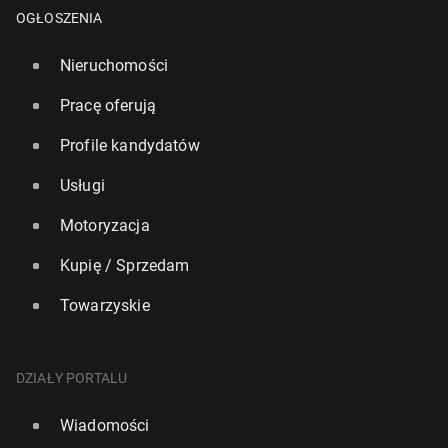
OGŁOSZENIA
Nieruchomości
Pracę oferują
Profile kandydatów
Usługi
Motoryzacja
Kupię / Sprzedam
To już ofi­cjal­ne: Le­wan­dow­ski będzie grał w
Towarzyskie
Chicago Fire. Ame­ry­kań­skie media za­chwy­co­ne
70
30 czerwca, 15:30
DZIAŁY PORTALU
Wiadomości