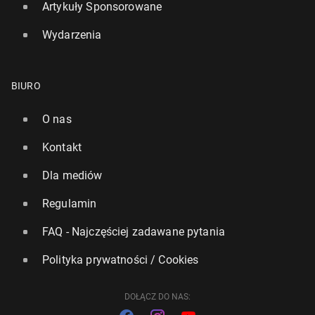
Artykuły Sponsorowane
Wydarzenia
BIURO
O nas
Media: Le­wan­dow­ski bliski trans­fe­ru do Chicago
Kontakt
Fire
Dla mediów
28
29 czerwca, 12:30
Regulamin
FAQ - Najczęściej zadawane pytania
Polityka prywatności / Cookies
DOŁĄCZ DO NAS: