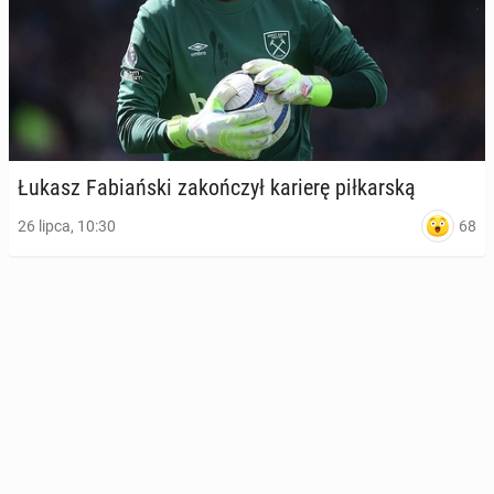
Łukasz Fa­biań­ski za­koń­czył karierę pił­kar­ską
68
26 lipca, 10:30