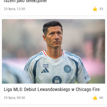
razem jako se­lek­cjo­ner
33
23 lipca, 12:30
Liga MLS: Debiut Le­wan­dow­skie­go w Chicago Fire
60
23 lipca, 09:30