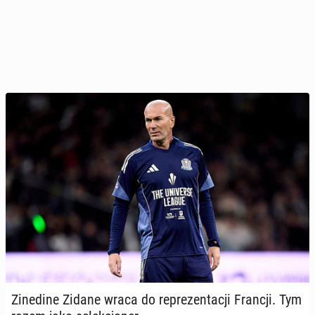
Zi­ne­di­ne Zidane wraca do re­pre­zen­ta­cji Francji. Tym