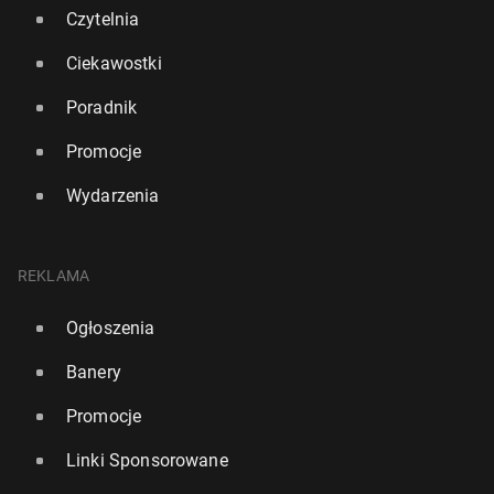
Czytelnia
Ciekawostki
Poradnik
Promocje
Wydarzenia
Ran­kin­gi WTA i ATP: Świątek nadal trzecia, kolejny
REKLAMA
rekord Maj­chrza­ka
Ogłoszenia
29
29 czerwca, 15:30
Banery
Promocje
Linki Sponsorowane