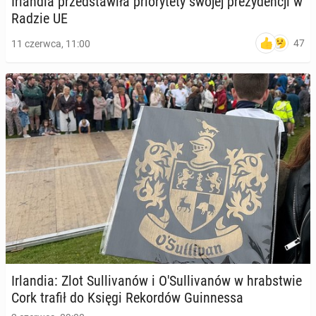
Ir­lan­dia przed­sta­wi­ła prio­ry­te­ty swojej pre­zy­den­cji w
Radzie UE
47
11 czerwca, 11:00
Ir­lan­dia: Zlot Sul­li­va­nów i O'Sul­li­va­nów w hrab­stwie
Cork trafił do Księgi Re­kor­dów Gu­in­nes­sa