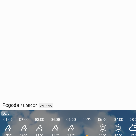
Ir­lan­dia: Urząd ochrony danych oso­bo­wych wszczął
do­cho­dze­nie w sprawie Groka
18 lutego, 09:00
Pogoda
•
London
ZMIANA
Dziś
01:00
02:00
03:00
04:00
05:00
05:35
06:00
07:00
08: