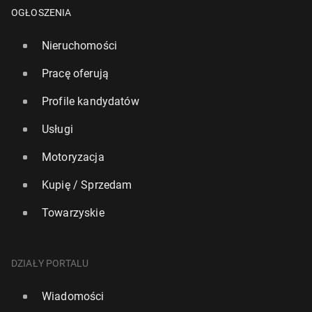
OGŁOSZENIA
Nieruchomości
Pracę oferują
Profile kandydatów
Usługi
Motoryzacja
Kupię / Sprzedam
Ir­lan­dia: Kan­dy­dat rzą­dzą­cej ko­ali­cji re­zy­gnu­je ze
startu w wy­bo­rach pre­zy­denc­kich
Towarzyskie
6 października 2025, 11:15
DZIAŁY PORTALU
Wiadomości