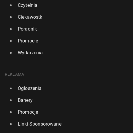
Czytelnia
Ciekawostki
Poradnik
Promocje
Wydarzenia
Ir­lan­dia: Tysiące osób pro­te­sto­wa­ło w Du­bli­nie w
obronie języka ir­landz­kie­go
REKLAMA
21 września 2025, 11:00
Ogłoszenia
Banery
Promocje
Linki Sponsorowane