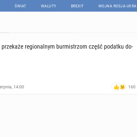
ŚWIAT
WALUTY
BREXIT
WOJNA ROSJA-UKRA
ąd prze­ka­że re­gio­nal­nym bur­mi­strzom część podatku do­
160
ierpnia, 14:00