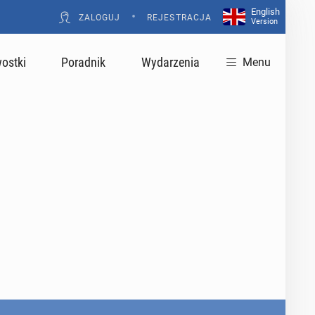
English
•
ZALOGUJ
REJESTRACJA
Version
ostki
Poradnik
Wydarzenia
Menu