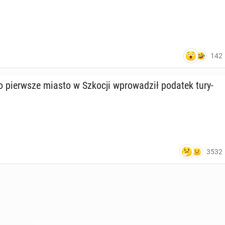
142
o pierw­sze miasto w Szkocji wpro­wa­dził podatek tu­ry­
3532