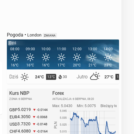
Pogoda
•
London
ZMIANA
Dziś
08:00
09:00
10:00
11:00
12:00
13:00
14:00
15:00
16°C
16°C
16°C
17°C
20°C
21°C
23°C
23°C
Dziś
Jutro
24°C
27°C
13°C
13°C
30
Kurs NBP
Forex
Z DNIA: 6 SIERPNIA
AKTUALIZACJA:
6 SIERPNIA, 08:20
5.0219
GBP
-0.0144
4.3050
EUR
-0.0068
3.7320
USD
-0.0148
4.6080
CHF
-0.0164