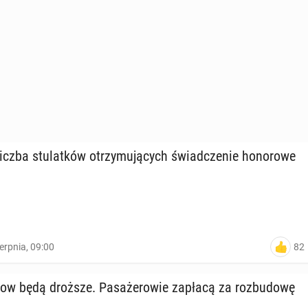
czba stu­lat­ków otrzy­mu­ją­cych świad­cze­nie ho­no­ro­we
82
ierpnia, 09:00
row będą droższe. Pa­sa­że­ro­wie zapłacą za roz­bu­do­wę