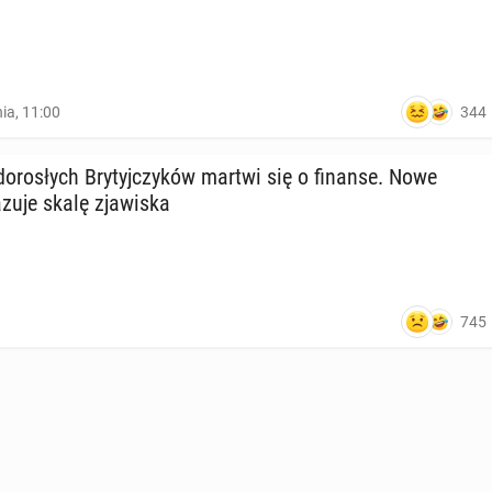
344
nia, 11:00
o­ro­słych Bry­tyj­czy­ków martwi się o finanse. Nowe
zu­je skalę zja­wi­ska
745