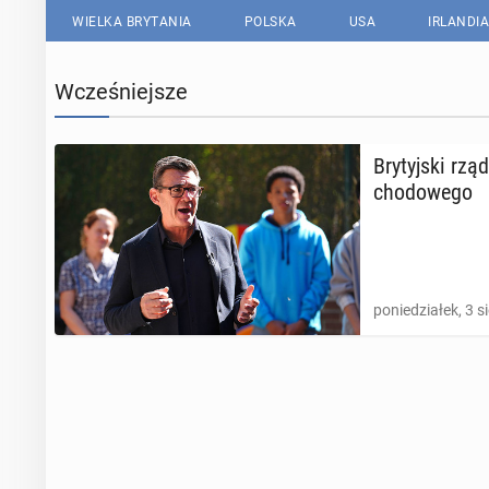
WIELKA BRYTANIA
POLSKA
USA
IRLANDIA
Wcześniejsze
Bry­tyj­ski rz
cho­do­we­go
poniedziałek, 3 s