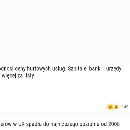
dnosi ceny hur­to­wych usług. Szpi­ta­le, banki i urzędy
więcej za listy
146
­ne­rów w UK spadła do naj­niż­sze­go poziomu od 2008