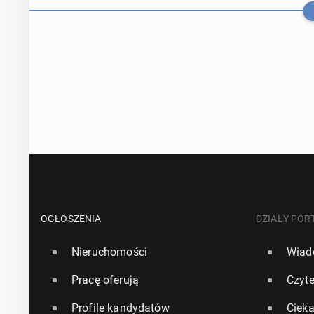
Za­ska­ku­ją­
spadły w cią
OGŁOSZENIA
DZIAŁY POR
Nieruchomości
Wiad
24 lipca, 16:15
Pracę oferują
Czyte
Rząd UK za­pew
Profile kandydatów
Ciek