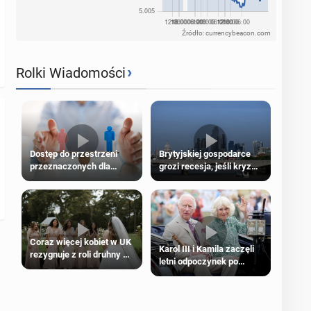
Źródło: currencybeacon.com
›
Rolki Wiadomości
Dostęp do przestrzeni
Brytyjskiej gospodarce
przeznaczonych dla
grozi recesja, jeśli kryzys
jednej płci ma opierać się
na Bliskim Wschodzie się
wyłącznie na płci
przedłuży
biologicznej
Coraz więcej kobiet w UK
Karol III i Kamila zaczęli
rezygnuje z roli druhny na
letni odpoczynek po
ślubie
Igrzyskach Wspólnoty w
Glasgow