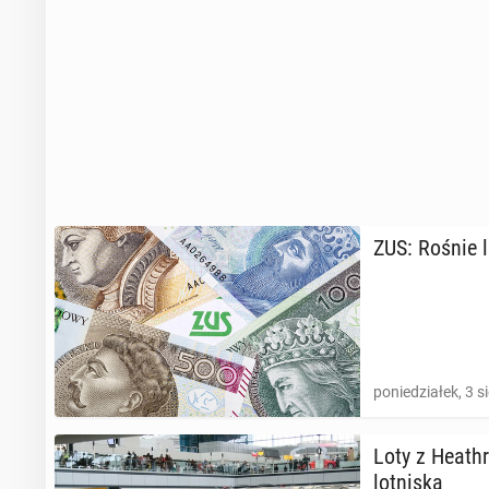
ZUS: Rośnie li
poniedziałek, 3 s
Loty z He­ath­
lot­ni­ska