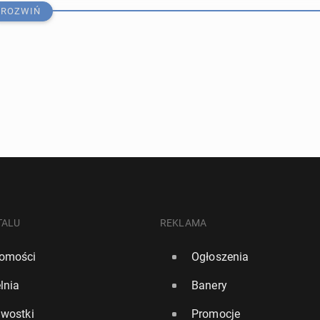
ROZWIŃ
ce dane z rynku nie­ru­cho­mo­ści. Ceny w centrum Londynu
gu roku o ponad 20 proc.
TALU
REKLAMA
omości
Ogłoszenia
654
lnia
Banery
­nia, że nowe ame­ry­kań­skie cła nie po­gor­szą sy­tu­acji
awostki
Promocje