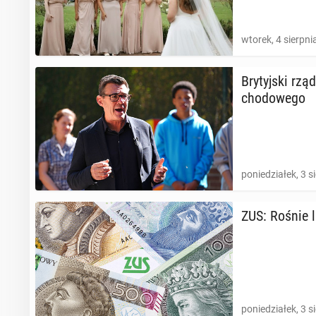
wtorek, 4 sierpni
Bry­tyj­ski rz
cho­do­we­go
poniedziałek, 3 s
ZUS: Rośnie li
poniedziałek, 3 s