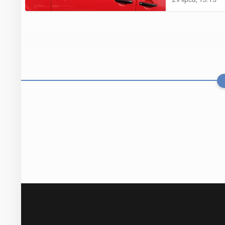
Liczba mi­lio
roku