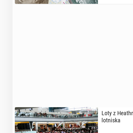
Loty z He­ath­
lot­ni­ska