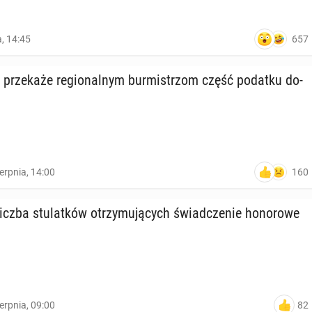
657
a, 14:45
ąd prze­ka­że re­gio­nal­nym bur­mi­strzom część podatku do­
160
ierpnia, 14:00
czba stu­lat­ków otrzy­mu­ją­cych świad­cze­nie ho­no­ro­we
82
ierpnia, 09:00