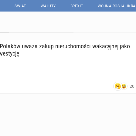
ŚWIAT
WALUTY
BREXIT
WOJNA ROSJA-UKRA
Polaków uważa zakup nie­ru­cho­mo­ści wa­ka­cyj­nej jako
we­sty­cję
20