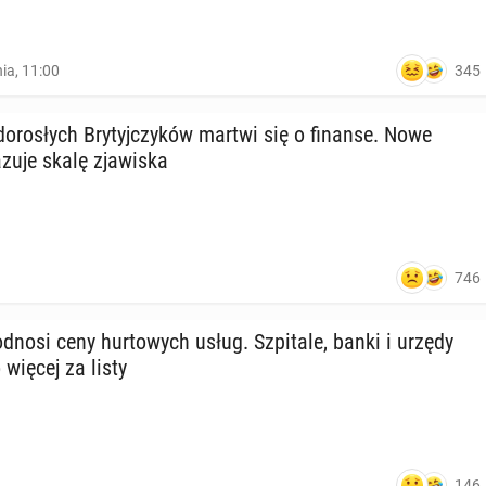
345
nia, 11:00
o­ro­słych Bry­tyj­czy­ków martwi się o finanse. Nowe
zu­je skalę zja­wi­ska
746
dnosi ceny hur­to­wych usług. Szpi­ta­le, banki i urzędy
więcej za listy
146