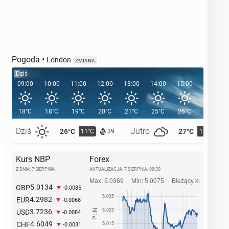
Pogoda
•
London
ZMIANA
Dziś
09:00
10:00
11:00
12:00
13:00
14:00
15:00
16:00
18°C
18°C
19°C
20°C
21°C
25°C
26°C
26°C
Dziś
Jutro
26°C
27°C
11°C
14°C
39
Kurs NBP
Forex
Z DNIA: 7 SIERPNIA
AKTUALIZACJA:
7 SIERPNIA, 09:30
5.0134
GBP
-0.0085
4.2982
EUR
-0.0068
3.7236
USD
-0.0084
4.6049
CHF
-0.0031