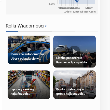
Źródło: currencybeacon.com
›
Rolki Wiadomości
Pierwsze autonomiczne
Liczba pasażerów
Ubery pojawią się w
Ryanair w lipcu pobiła
Londynie jeszcze tego
rekord
lata
Lipcowy ranking
Bristol znalazł się w
najtańszych
gronie najlepszych
supermarketów
kierunków podróży na
świecie