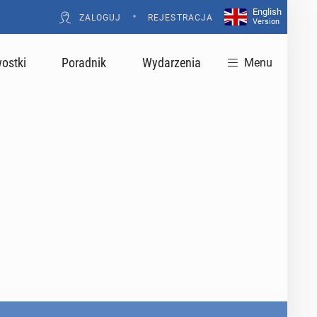
English
•
ZALOGUJ
REJESTRACJA
Version
ostki
Poradnik
Wydarzenia
Menu