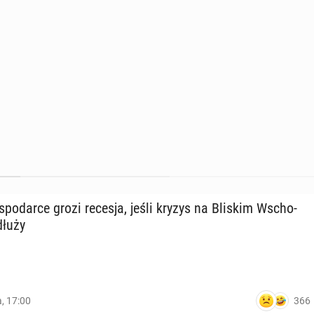
go­spo­dar­ce grozi recesja, jeśli kryzys na Bliskim Wscho­
dłu­ży
366
a, 17:00