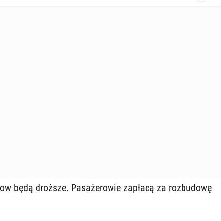
row będą droższe. Pa­sa­że­ro­wie zapłacą za roz­bu­do­wę