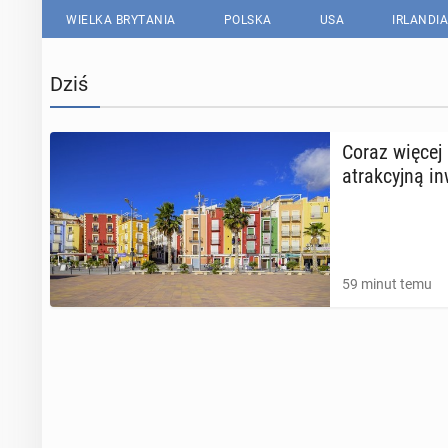
WIELKA BRYTANIA
POLSKA
USA
IRLANDIA
Dziś
Coraz więcej 
atrak­cyj­ną in­
59 minut temu