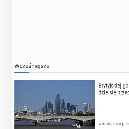
Wcześniejsze
Bry­tyj­skiej 
dzie się prze­
wtorek, 4 sierpni