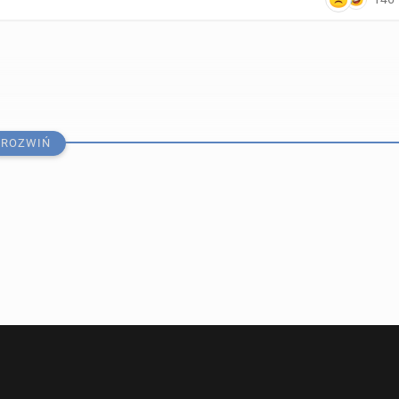
ROZWIŃ
­ne­rów w UK spadła do naj­niż­sze­go poziomu od 2008