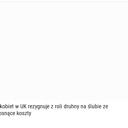
obiet w UK re­zy­gnu­je z roli druhny na ślubie ze
osnące koszty