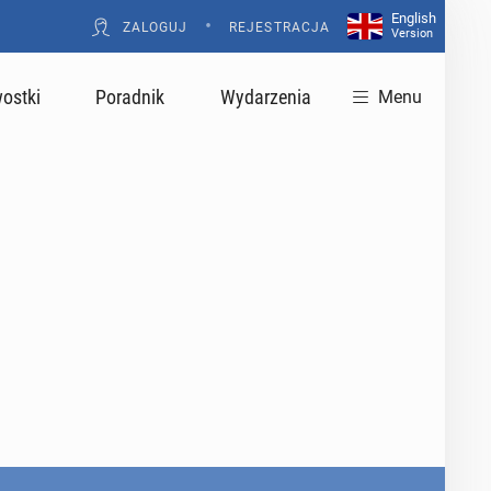
English
•
ZALOGUJ
REJESTRACJA
Version
ostki
Poradnik
Wydarzenia
Menu