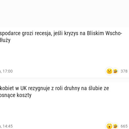
go­spo­dar­ce grozi recesja, jeśli kryzys na Bliskim Wscho­
dłu­ży
378
a, 17:00
obiet w UK re­zy­gnu­je z roli druhny na ślubie ze
osnące koszty
665
a, 14:45