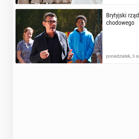
Bry­tyj­ski rz
cho­do­we­go
poniedziałek, 3 s