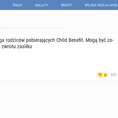
ŚWIAT
WALUTY
BREXIT
WOJNA ROSJA-UKRA
 ro­dzi­ców po­bie­ra­ją­cych Child Benefit. Mogą być zo­
do zwrotu zasiłku
107