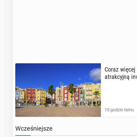
Coraz więcej 
atrak­cyj­ną in­
10 godzin temu
Wcześniejsze