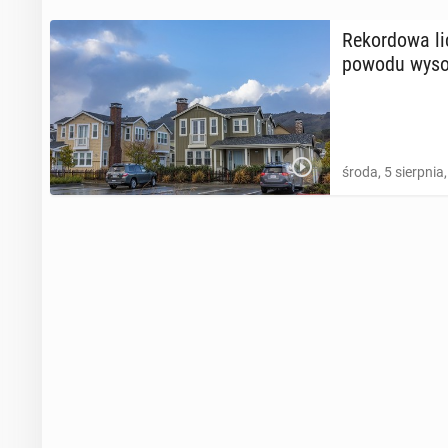
Re­kor­do­wa 
powodu wy­so
środa, 5 sierpnia