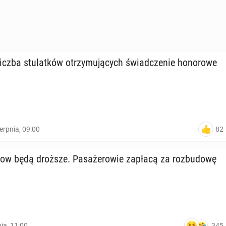
czba stu­lat­ków otrzy­mu­ją­cych świad­cze­nie ho­no­ro­we
82
ierpnia, 09:00
row będą droższe. Pa­sa­że­ro­wie zapłacą za roz­bu­do­wę
345
nia, 11:00