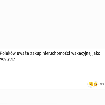
Polaków uważa zakup nie­ru­cho­mo­ści wa­ka­cyj­nej jako
we­sty­cję
93