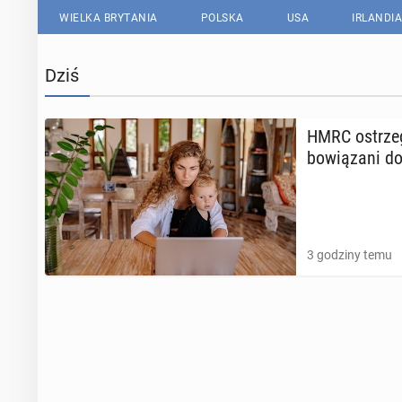
WIELKA BRYTANIA
POLSKA
USA
IRLANDIA
Dziś
HMRC ostrze­ga
bo­wią­za­ni 
3 godziny temu