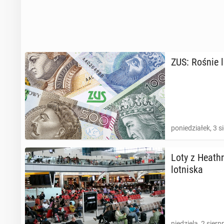
ZUS: Rośnie li
poniedziałek, 3 s
Loty z He­ath­
lot­ni­ska
niedziela, 2 sierp