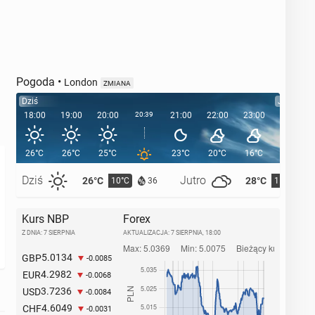
Pogoda
•
London
ZMIANA
Dziś
Jutro
18:00
19:00
20:00
20:39
21:00
22:00
23:00
00:00
26°C
26°C
25°C
23°C
20°C
16°C
15°C
Dziś
Jutro
26°C
28°C
10°C
11°C
36
Kurs NBP
Forex
Z DNIA: 7 SIERPNIA
AKTUALIZACJA:
7 SIERPNIA, 18:00
5.0134
GBP
-0.0085
4.2982
EUR
-0.0068
3.7236
USD
-0.0084
4.6049
CHF
-0.0031