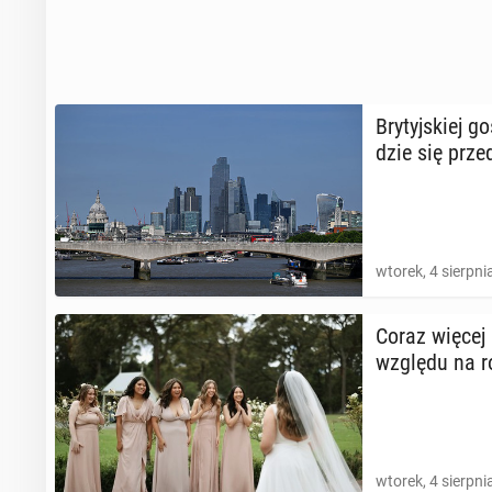
Bry­tyj­skiej 
dzie się prze­
wtorek, 4 sierpni
Coraz więcej k
względu na r
wtorek, 4 sierpni