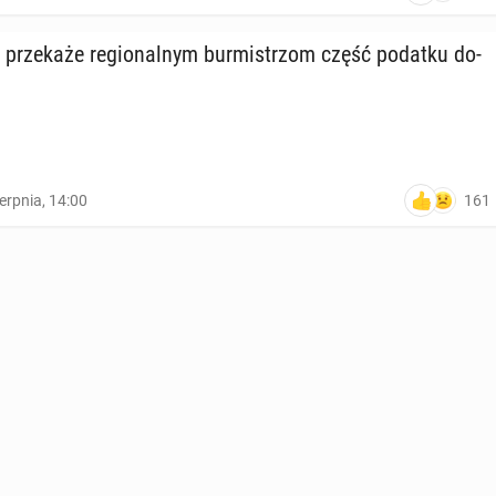
ąd prze­ka­że re­gio­nal­nym bur­mi­strzom część podatku do­
161
ierpnia, 14:00