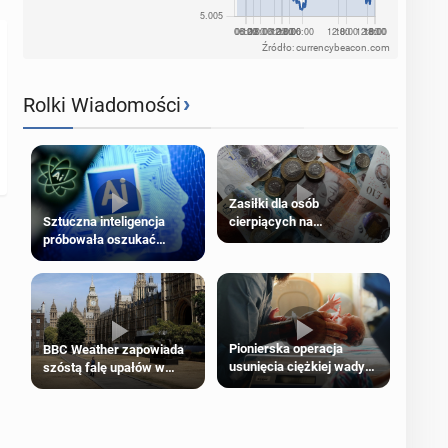
Źródło: currencybeacon.com
›
Rolki Wiadomości
Zasiłki dla osób
cierpiących na
Sztuczna inteligencja
schorzenia psychiczne
próbowała oszukać
człowieka
Pionierska operacja
BBC Weather zapowiada
usunięcia ciężkiej wady
szóstą falę upałów w
wrodzonej płodu w łonie
Londynie
matki