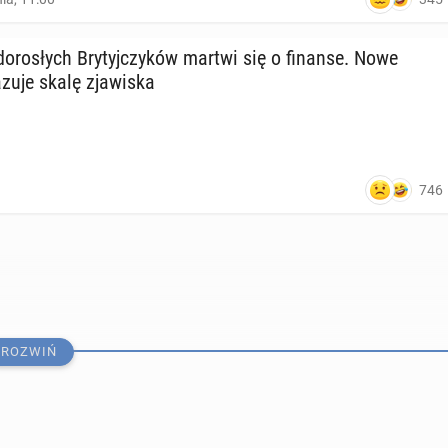
o­ro­słych Bry­tyj­czy­ków martwi się o finanse. Nowe
zu­je skalę zja­wi­ska
746
ROZWIŃ