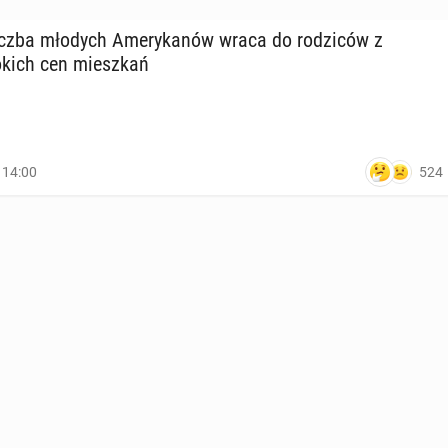
liczba młodych Ame­ry­ka­nów wraca do ro­dzi­ców z
­kich cen miesz­kań
524
, 14:00