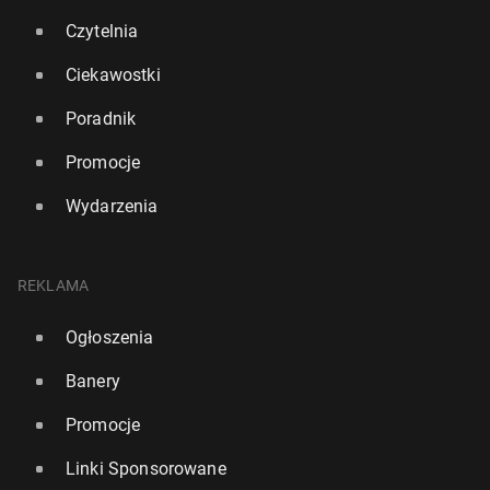
Czytelnia
Ciekawostki
Poradnik
Promocje
Wydarzenia
REKLAMA
Włochy: Re­kor­do­wo niska liczba dzieci uro­dzo­nych
Ogłoszenia
w zeszłym roku
Banery
52
30 lipca, 13:00
Promocje
Linki Sponsorowane