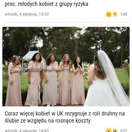
proc. młodych kobiet z grupy ryzyka
148
wtorek, 4 sierpnia, 15:30
Coraz więcej kobiet w UK re­zy­gnu­je z roli druhny na
ślubie ze względu na rosnące koszty
657
wtorek, 4 sierpnia, 14:45