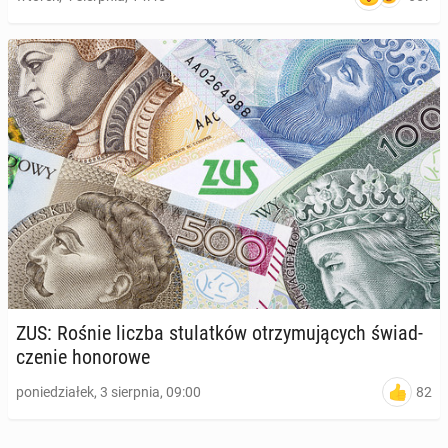
ZUS: Rośnie liczba stu­lat­ków otrzy­mu­ją­cych świad­
cze­nie ho­no­ro­we
82
poniedziałek, 3 sierpnia, 09:00