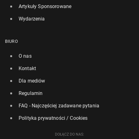
Artykuły Sponsorowane
Wydarzenia
BIURO
O nas
Kontakt
Dwie trzecie do­ro­słych Bry­tyj­czy­ków martwi się o
finanse. Nowe badanie po­ka­zu­je skalę zja­wi­ska
Dla mediów
746
29 lipca, 16:15
Regulamin
FAQ - Najczęściej zadawane pytania
Polityka prywatności / Cookies
DOŁĄCZ DO NAS: