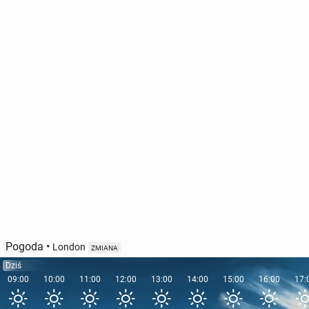
Dla Polaków luk­su­sem na wa­ka­cjach są cisza i
spokój
92
niedziela, 2 sierpnia, 10:00
Pogoda
•
London
ZMIANA
Dziś
09:00
10:00
11:00
12:00
13:00
14:00
15:00
16:00
17: