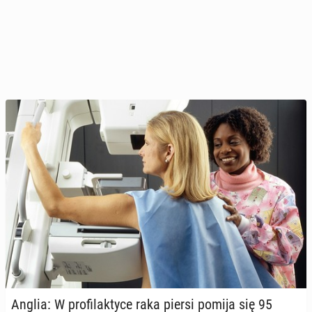
Anglia: W pro­fi­lak­ty­ce raka piersi pomija się 95