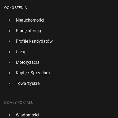
OGŁOSZENIA
Nieruchomości
Pracę oferują
Profile kandydatów
Usługi
Motoryzacja
Kupię / Sprzedam
Towarzyskie
Anglia zbliża się do re­kor­do­wej liczby zgonów z
powodu upałów w tym roku
DZIAŁY PORTALU
4231
30 lipca, 16:00
Wiadomości