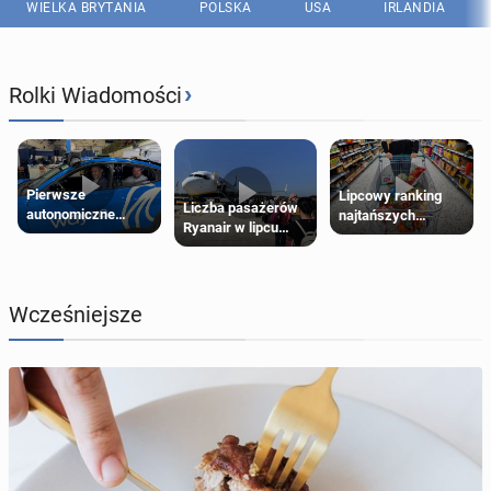
WIELKA BRYTANIA
POLSKA
USA
IRLANDIA
›
Rolki Wiadomości
Pierwsze
Lipcowy ranking
Liczba pasażerów
autonomiczne
najtańszych
Ryanair w lipcu
Ubery pojawią się
supermarketów
pobiła rekord
w Londynie jeszcze
tego lata
Wcześniejsze