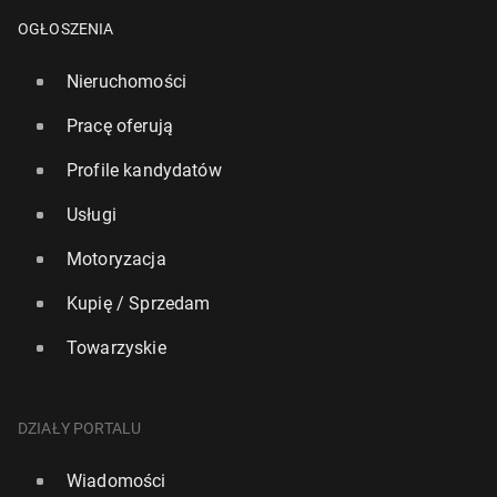
OGŁOSZENIA
Nieruchomości
Pracę oferują
Profile kandydatów
Usługi
Motoryzacja
Kupię / Sprzedam
Towarzyskie
USA znów atakuje Iran. Szef NATO: "To było ab­so­lut­
nie ko­niecz­ne"
DZIAŁY PORTALU
170
8 lipca, 13:00
Wiadomości