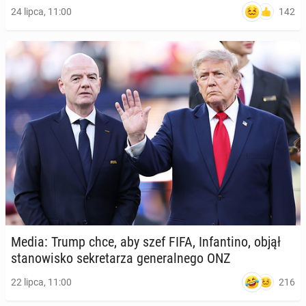
142
24 lipca, 11:00
Media: Trump chce, aby szef FIFA, In­fan­ti­no, objął
sta­no­wi­sko se­kre­ta­rza ge­ne­ral­ne­go ONZ
216
22 lipca, 11:00