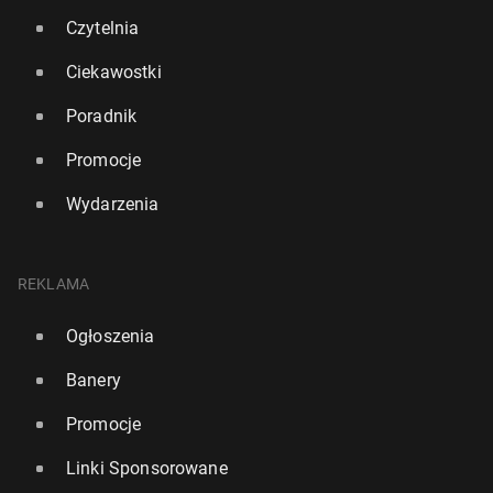
Czytelnia
Ciekawostki
Poradnik
Promocje
Wydarzenia
REKLAMA
Ogłoszenia
Europa obawia się, że USA nie będą w stanie do­
star­czać uzbro­je­nia so­jusz­ni­kom
Banery
65
7 lipca, 11:00
Promocje
Linki Sponsorowane