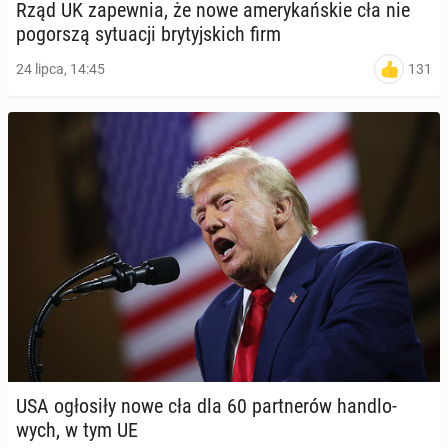
Rząd UK za­pew­nia, że nowe ame­ry­kań­skie cła nie
po­gor­szą sy­tu­acji bry­tyj­skich firm
131
24 lipca, 14:45
USA ogło­si­ły nowe cła dla 60 part­ne­rów han­dlo­
wych, w tym UE