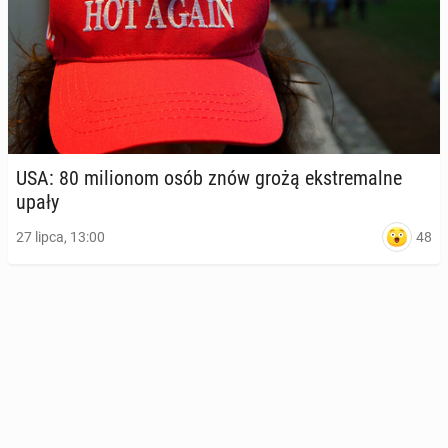
USA: 80 mi­lio­nom osób znów grożą eks­tre­mal­ne
upały
48
27 lipca, 13:00