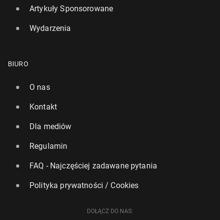
Artykuły Sponsorowane
Wydarzenia
BIURO
O nas
Kontakt
Stany Zjed­no­czo­ne mają już 250 lat – 4 lipca 1776
Dla mediów
r. przy­ję­ta została De­kla­ra­cja nie­pod­le­gło­ści
Regulamin
102
4 lipca, 10:00
FAQ - Najczęściej zadawane pytania
Polityka prywatności / Cookies
DOŁĄCZ DO NAS: