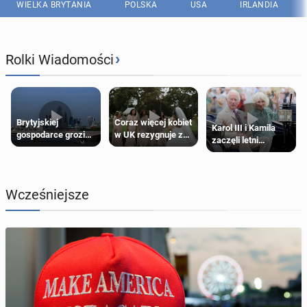
WIELKA BRYTANIA
POLSKA
USA
IRLANDIA
›
Rolki Wiadomości
Brytyjskiej
Coraz więcej kobiet
Karol III i Kamila
gospodarce grozi
w UK rezygnuje z
zaczęli letni
recesja, jeśli
roli druhny na
odpoczynek po
kryzys na Bliskim
ślubie
Igrzyskach
Wschodzie się
Wspólnoty w
przedłuży
Glasgow
Wcześniejsze