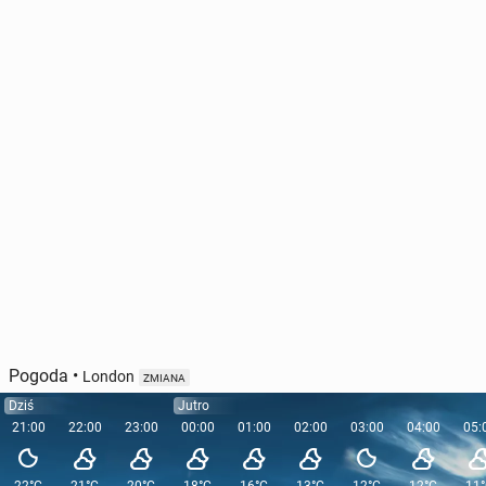
Andy Burnham, faworyt do za­stą­pie­nia pre­mie­ra
Star­me­ra, dostał się do par­la­men­tu
290
19 czerwca, 12:00
Pogoda
•
London
ZMIANA
Dziś
Jutro
21:00
22:00
23:00
00:00
01:00
02:00
03:00
04:00
05: