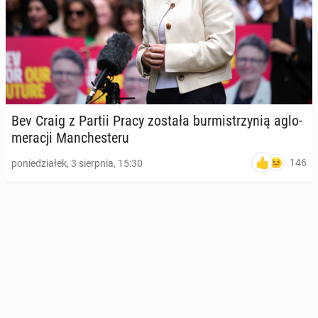
Bev Craig z Partii Pracy została bur­mi­strzy­nią aglo­
me­ra­cji Man­che­ste­ru
146
poniedziałek, 3 sierpnia, 15:30