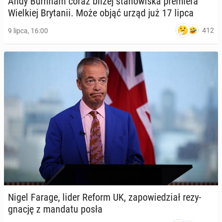
Andy Burnham coraz bliżej sta­no­wi­ska pre­mie­ra
Wiel­kiej Bry­ta­nii. Może objąć urząd już 17 lipca
412
9 lipca, 16:00
Nigel Farage, lider Reform UK, za­po­wie­dział re­zy­
gna­cję z mandatu posła