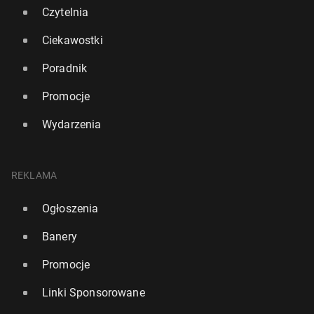
Czytelnia
Ciekawostki
Poradnik
Promocje
Wydarzenia
REKLAMA
La­bu­rzyst­ka West wzywa Star­me­ra do re­zy­gna­cji z
urzędu naj­póź­niej we wrze­śniu
Ogłoszenia
12 maja, 12:00
Banery
Promocje
Linki Sponsorowane