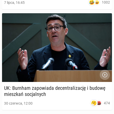
1002
7 lipca, 16:45
UK: Burnham za­po­wia­da de­cen­tra­li­za­cję i budowę
miesz­kań so­cjal­nych
474
30 czerwca, 12:00