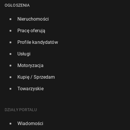
OGŁOSZENIA
Nieruchomości
Pracę oferują
Profile kandydatów
Usługi
Motoryzacja
Kupię / Sprzedam
Towarzyskie
John Swinney, zwo­len­nik nie­pod­le­gło­ści Szkocji,
znów stanął na czele szkoc­kie­go rządu
DZIAŁY PORTALU
20 maja, 14:00
Wiadomości