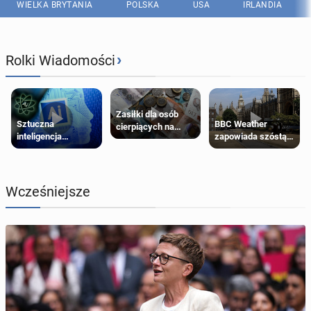
WIELKA BRYTANIA
POLSKA
USA
IRLANDIA
›
Rolki Wiadomości
Zasiłki dla osób
Sztuczna
BBC Weather
cierpiących na
inteligencja
zapowiada szóstą
schorzenia
próbowała oszukać
falę upałów w
psychiczne
człowieka
Londynie
Wcześniejsze