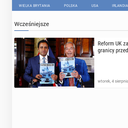
WIELKA BRYTANIA
POLSKA
USA
IRLANDIA
Wcześniejsze
Reform UK za­p
granicy przed 
wtorek, 4 sierpni