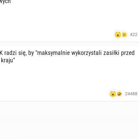
­wych
422
adzi się, by "mak­sy­mal­nie wy­ko­rzy­sta­li zasiłki przed
 kraju"
24488