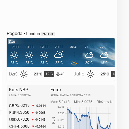
Pogoda
•
London
ZMIANA
Dziś
17:00
18:00
19:00
20:00
20:41
21:00
22:00
23:00
23°C
23°C
23°C
22°C
20°C
18°C
16°C
Dziś
Jutro
23°C
25°C
12°C
13°C
40
Kurs NBP
Forex
Z DNIA: 6 SIERPNIA
AKTUALIZACJA:
6 SIERPNIA, 17:10
5.0219
GBP
-0.0144
4.3050
EUR
-0.0068
3.7320
USD
-0.0148
4.6080
CHF
-0.0164