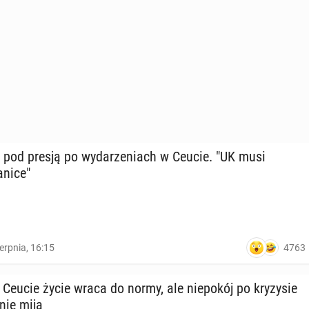
ąd pod presją po wy­da­rze­niach w Ceucie. "UK musi
anice"
4763
ierpnia, 16:15
 Ceucie życie wraca do normy, ale nie­po­kój po kry­zy­sie
 nie mija