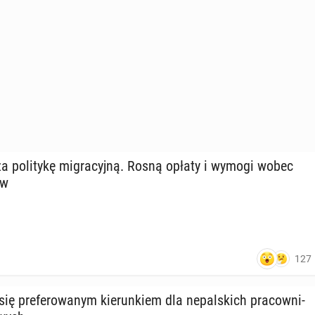
a po­li­ty­kę mi­gra­cyj­ną. Rosną opłaty i wymogi wobec
ów
127
ię pre­fe­ro­wa­nym kie­run­kiem dla ne­pal­skich pra­cow­ni­