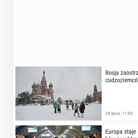
Rosja za­ostrz
cu­dzo­ziem­c
28 lipca, 11:00
Europa staje s