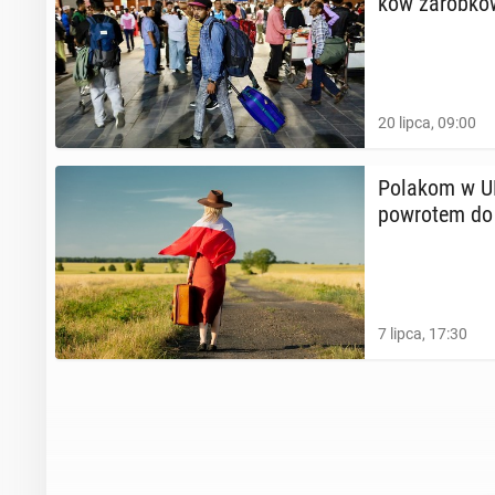
ków za­rob­ko
20 lipca, 09:00
Polakom w UK r
po­wro­tem do
7 lipca, 17:30