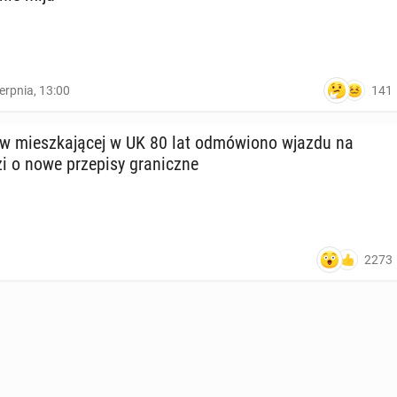
141
ierpnia, 13:00
 miesz­ka­ją­cej w UK 80 lat od­mó­wio­no wjazdu na
 o nowe prze­pi­sy gra­nicz­ne
2273