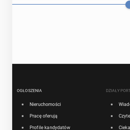
Sta­ra­ją­cy s
kosztów utrz
OGŁOSZENIA
DZIAŁY POR
Nieruchomości
Wiad
30 czerwca, 15:3
Pracę oferują
Czyte
Bry­tyj­ski r
Profile kandydatów
Ciek