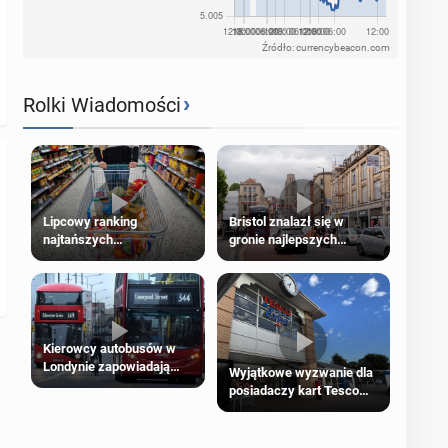
Źródło: currencybeacon.com
›
Rolki Wiadomości
Lipcowy ranking
Bristol znalazł się w
najtańszych
gronie najlepszych
supermarketów
kierunków podróży na
świecie
Kierowcy autobusów w
Londynie zapowiadają
Wyjątkowe wyzwanie dla
strajki
posiadaczy kart Tesco
Clubcard!