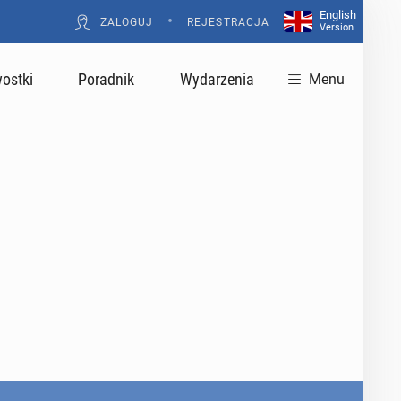
English
•
ZALOGUJ
REJESTRACJA
Version
ostki
Poradnik
Wydarzenia
Menu