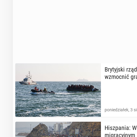
Bry­tyj­ski rz
wzmoc­nić gr
poniedziałek, 3 s
Hisz­pa­nia: W
mi­gra­cyj­nym