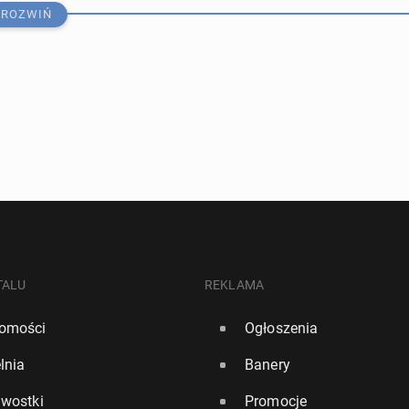
ROZWIŃ
ię o azyl w UK będą płacić 10 000 funtów na po­kry­cie
y­ma­nia
TALU
REKLAMA
omości
Ogłoszenia
988
0
lnia
Banery
ząd uru­cho­mi nowe legalne ścieżki azylu dla uchodź­ców.
awostki
Promocje