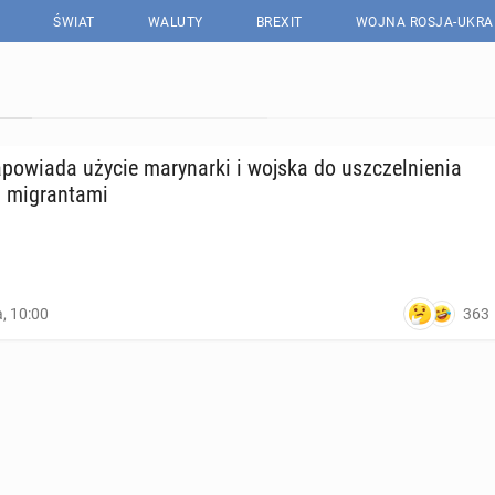
ŚWIAT
WALUTY
BREXIT
WOJNA ROSJA-UKRA
o­wia­da użycie ma­ry­nar­ki i wojska do uszczel­nie­nia
mi­gran­ta­mi
363
a, 10:00