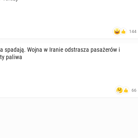
144
ra spadają. Wojna w Iranie od­stra­sza pa­sa­że­rów i
ty paliwa
66