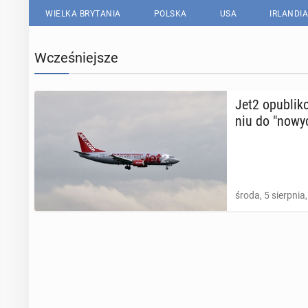
WIELKA BRYTANIA
POLSKA
USA
IRLANDIA
Wcześniejsze
Jet2 opu­bli­k
niu do "nowyc
środa, 5 sierpnia