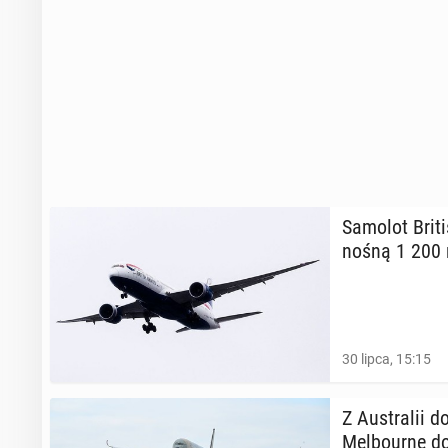
Samolot Britis
nośną 1 200 
30 lipca, 15:15
Z Au­stra­lii 
Mel­bo­ur­ne d