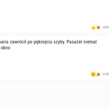
i
430
a­ira za­wró­cił po pęk­nię­ciu szyby. Pasażer niemal
 okno
978