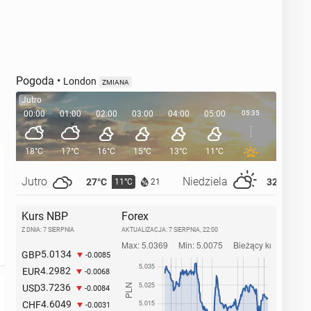
Pogoda
•
London
ZMIANA
Jutro
00:00
01:00
02:00
03:00
04:00
05:00
05:35
06:00
18°C
17°C
16°C
15°C
13°C
11°C
11°C
Jutro
Niedziela
27°C
32°C
11°C
14°
21
Kurs NBP
Forex
Z DNIA: 7 SIERPNIA
AKTUALIZACJA:
7 SIERPNIA, 22:00
5.0134
GBP
-0.0085
4.2982
EUR
-0.0068
3.7236
USD
-0.0084
4.6049
CHF
-0.0031