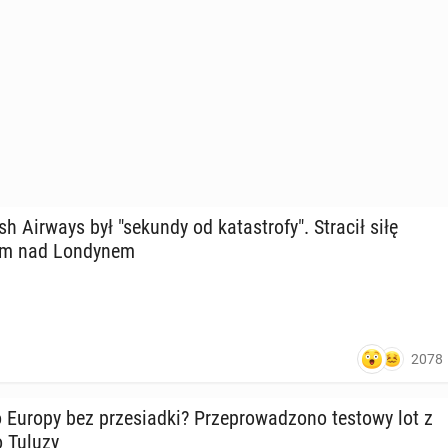
h Airways był "sekundy od ka­ta­stro­fy". Stracił siłę
m nad Lon­dy­nem
2078
do Europy bez prze­siad­ki? Prze­pro­wa­dzo­no testowy lot z
o Tuluzy