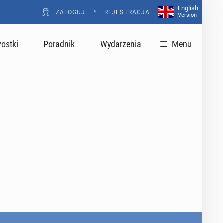
English
•
ZALOGUJ
REJESTRACJA
Version
ostki
Poradnik
Wydarzenia
Menu