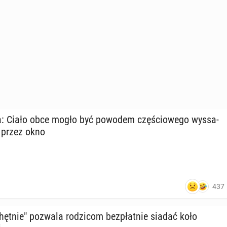
ra: Ciało obce mogło być powodem czę­ścio­we­go wy­ssa­
a przez okno
437
hęt­nie" pozwala ro­dzi­com bez­płat­nie siadać koło