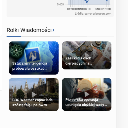
Źródło: currencybeacon.com
›
Rolki Wiadomości
Zasiłki dla osób
cierpiących na
Sztuczna inteligencja
schorzenia psychiczne
próbowała oszukać
człowieka
Pionierska operacja
BBC Weather zapowiada
usunięcia ciężkiej wady
szóstą falę upałów w
wrodzonej płodu w łonie
Londynie
matki