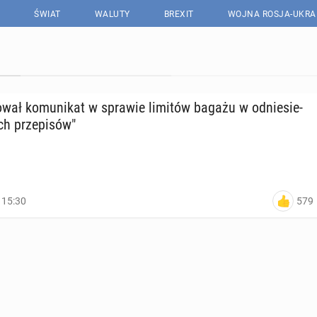
ŚWIAT
WALUTY
BREXIT
WOJNA ROSJA-UKRA
o­wał ko­mu­ni­kat w sprawie limitów bagażu w od­nie­sie­
h prze­pi­sów"
579
, 15:30