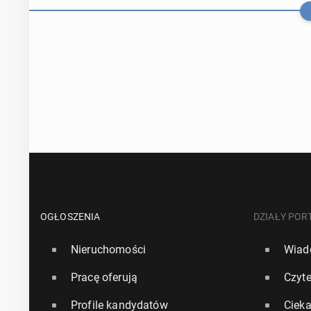
Wrocław zyska 
Bilbao
OGŁOSZENIA
DZIAŁY POR
Nieruchomości
Wiad
10 lipca, 09:00
Pracę oferują
Czyte
Linia lot­ni­c
Profile kandydatów
Ciek