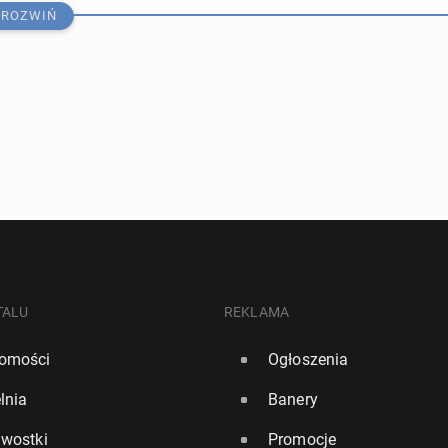
ROZWIŃ
nowe po­łą­cze­nie lot­ni­cze. Wizz Air uru­cho­mi loty do
TALU
REKLAMA
omości
Ogłoszenia
44
lnia
Banery
za odpowie za sprze­da­wa­nie "foteli przy oknie" w miej­
awostki
Promocje