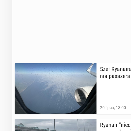
Szef Ry­ana­i
nia pa­sa­że­r
20 lipca, 13:00
Ryanair "nie­c