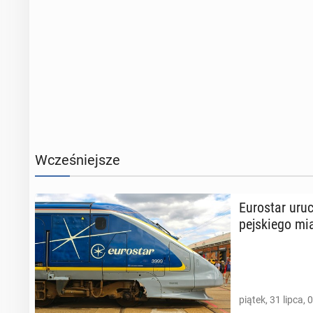
Wcześniejsze
Eu­ro­star uru
pej­skie­go mi
piątek, 31 lipca, 