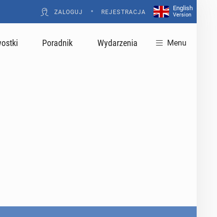
English
•
ZALOGUJ
REJESTRACJA
Version
ostki
Poradnik
Wydarzenia
Menu