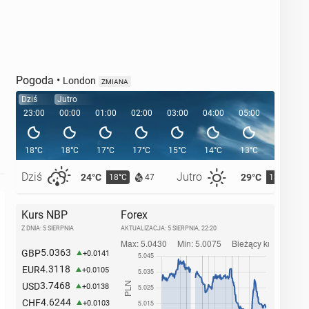
Pogoda
•
London
ZMIANA
Dziś
Jutro
23:00
00:00
01:00
02:00
03:00
04:00
05:00
05:32
18°C
18°C
17°C
17°C
15°C
14°C
13°C
Dziś
Jutro
24°C
29°C
18°C
13°C
47
Kurs NBP
Forex
Z DNIA: 5 SIERPNIA
AKTUALIZACJA:
5 SIERPNIA, 22:20
5.0363
GBP
+0.0141
4.3118
EUR
+0.0105
3.7468
USD
+0.0138
4.6244
CHF
+0.0103