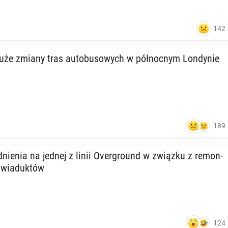
142
uże zmiany tras au­to­bu­so­wych w pół­noc­nym Lon­dy­nie
189
nie­nia na jednej z linii Over­gro­und w związku z re­mon­
 wia­duk­tów
124