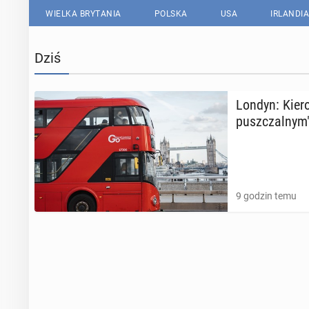
WIELKA BRYTANIA
POLSKA
USA
IRLANDIA
Dziś
Londyn: Kie­ro
pusz­czal­ny
9 godzin temu