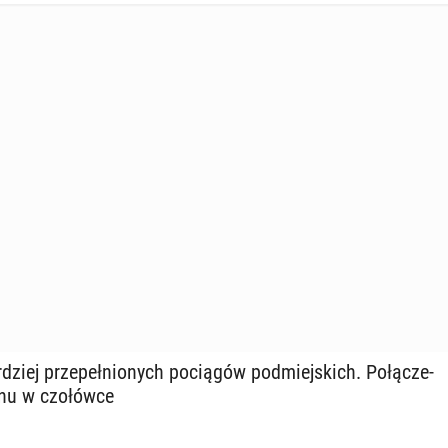
­dziej prze­peł­nio­nych po­cią­gów pod­miej­skich. Po­łą­cze­
u w czo­łów­ce