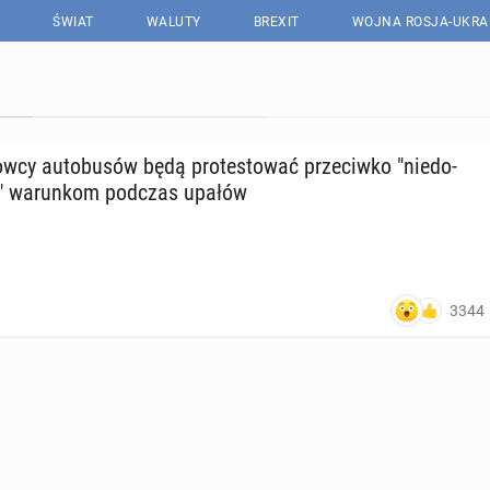
ŚWIAT
WALUTY
BREXIT
WOJNA ROSJA-UKRA
w­cy au­to­bu­sów będą pro­te­sto­wać prze­ciw­ko "nie­do­
m" wa­run­kom podczas upałów
3344