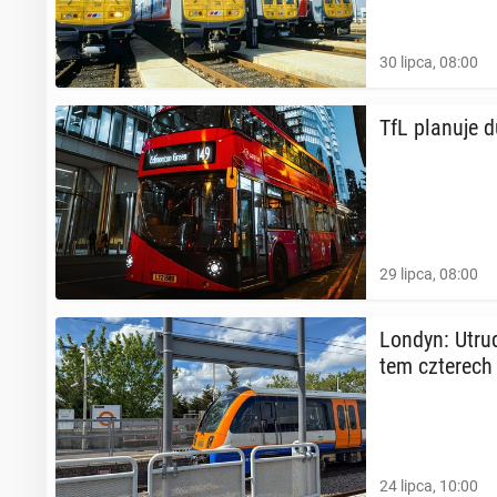
30 lipca, 08:00
TfL planuje d
29 lipca, 08:00
Londyn: Utrud­
tem czte­rech
24 lipca, 10:00