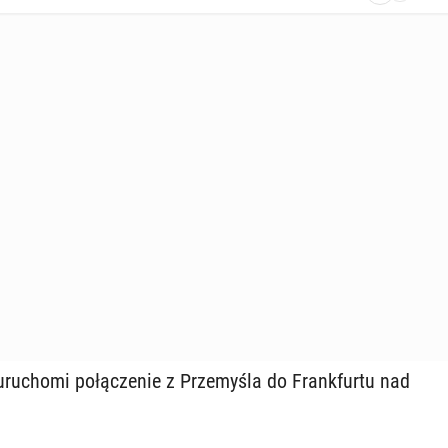
u­cho­mi po­łą­cze­nie z Prze­my­śla do Frank­fur­tu nad