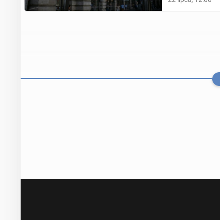
Dwóch hakerów 
blicz­ny