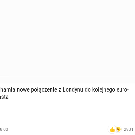
­cha­mia nowe po­łą­cze­nie z Londynu do ko­lej­ne­go eu­ro­
asta
2931
08:00