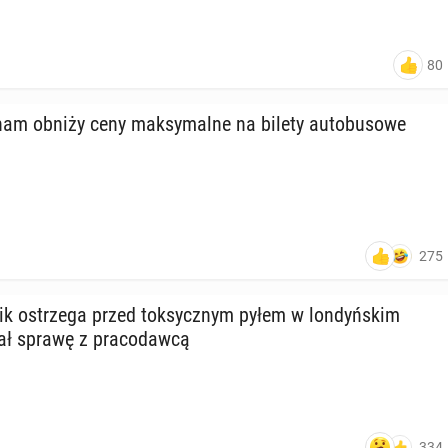
80
am obniży ceny mak­sy­mal­ne na bilety au­to­bu­so­we
275
nik ostrze­ga przed tok­sycz­nym pyłem w lon­dyń­skim
ł sprawę z pra­co­daw­cą
334