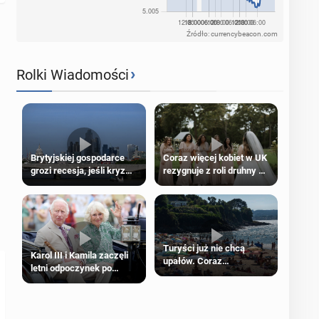
Źródło: currencybeacon.com
›
Rolki Wiadomości
Brytyjskiej gospodarce
Coraz więcej kobiet w UK
grozi recesja, jeśli kryzys
rezygnuje z roli druhny na
na Bliskim Wschodzie się
ślubie
przedłuży
Turyści już nie chcą
Karol III i Kamila zaczęli
upałów. Coraz
letni odpoczynek po
popularniejsze
Igrzyskach Wspólnoty w
„coolcation”
Glasgow