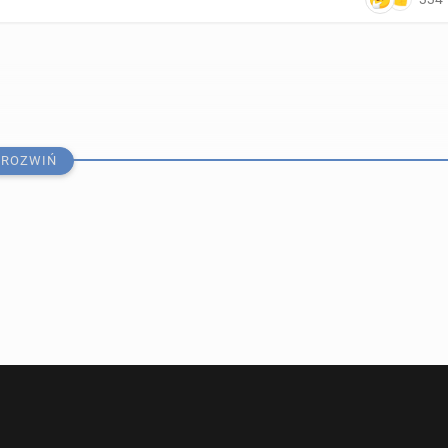
ROZWIŃ
ska­za­nych za cy­be­ra­tak na lon­dyń­ski trans­port pu­