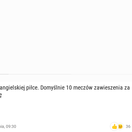
n­giel­skiej piłce. Do­myśl­nie 10 meczów za­wie­sze­nia za
ę
36
nia, 09:30