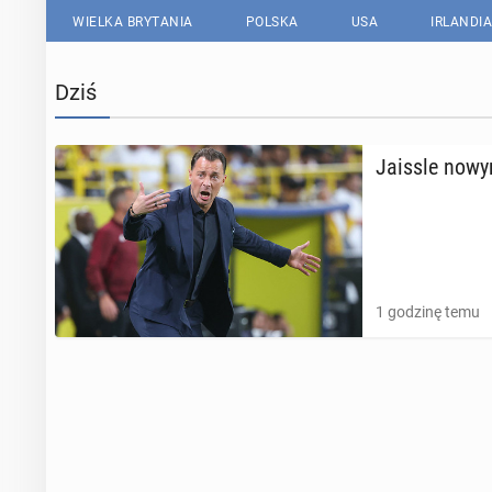
WIELKA BRYTANIA
POLSKA
USA
IRLANDIA
Dziś
Jaissle nowym
1 godzinę temu