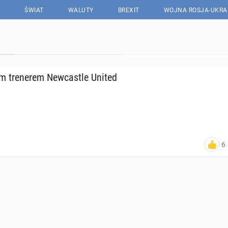
ŚWIAT
WALUTY
BREXIT
WOJNA ROSJA-UKRA
 tre­ne­rem New­ca­stle United
6