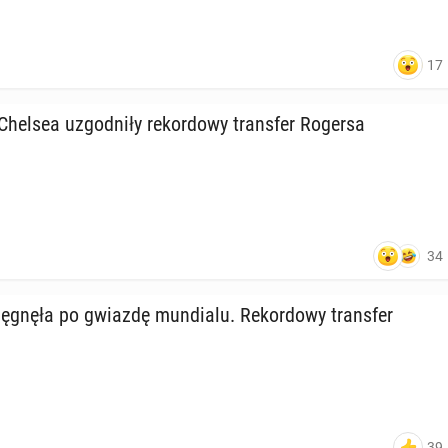
17
Chelsea uzgod­ni­ły re­kor­do­wy trans­fer Rogersa
34
ę­gnę­ła po gwiazdę mun­dia­lu. Re­kor­do­wy trans­fer
39