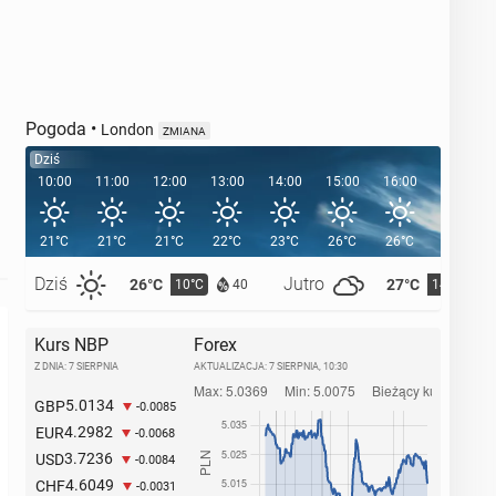
Pogoda
•
London
ZMIANA
Dziś
10:00
11:00
12:00
13:00
14:00
15:00
16:00
17:00
21°C
21°C
21°C
22°C
23°C
26°C
26°C
25°C
Dziś
Jutro
26°C
27°C
10°C
14°C
40
Kurs NBP
Forex
Z DNIA: 7 SIERPNIA
AKTUALIZACJA:
7 SIERPNIA, 10:30
5.0134
GBP
-0.0085
4.2982
EUR
-0.0068
3.7236
USD
-0.0084
4.6049
CHF
-0.0031