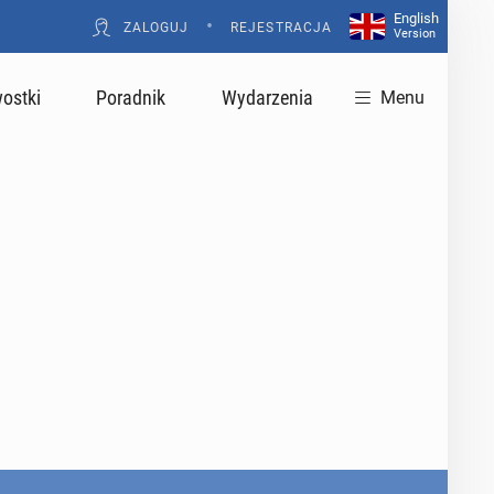
English
•
ZALOGUJ
REJESTRACJA
Version
ostki
Poradnik
Wydarzenia
Menu