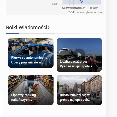
Źródło: currencybeacon.com
›
Rolki Wiadomości
Pierwsze autonomiczne
Liczba pasażerów
Ubery pojawią się w
Ryanair w lipcu pobiła
Londynie jeszcze tego
rekord
lata
Lipcowy ranking
Bristol znalazł się w
najtańszych
gronie najlepszych
supermarketów
kierunków podróży na
świecie