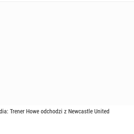
edia: Trener Howe od­cho­dzi z New­ca­stle United