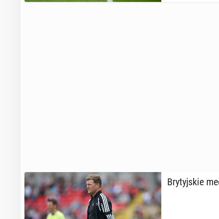
Bry­tyj­skie m