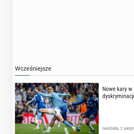
Wcześniejsze
Nowe kary w a
dys­kry­mi­na­cj
niedziela, 2 sierp