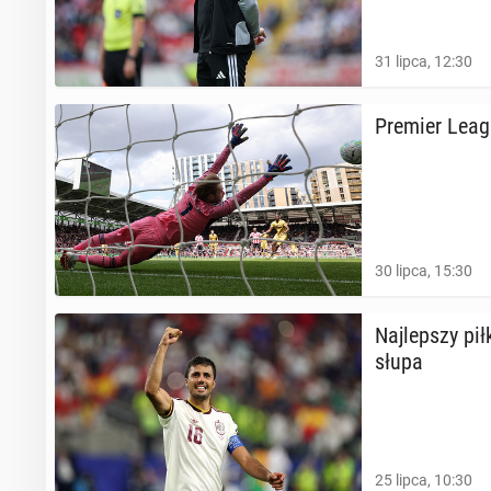
31 lipca, 12:30
Premier Leagu
30 lipca, 15:30
Naj­lep­szy pił
słu­pa
25 lipca, 10:30