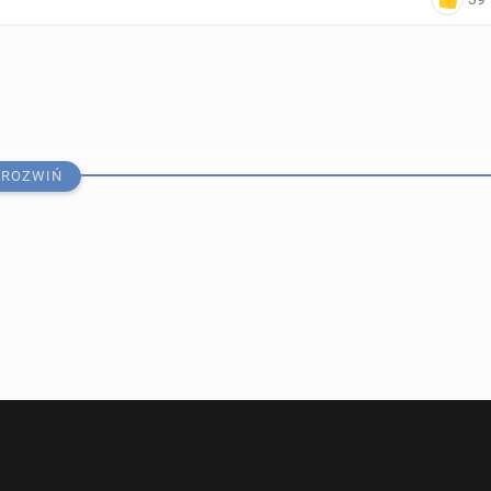
ROZWIŃ
e: Tie­le­mans w Man­che­ste­rze United