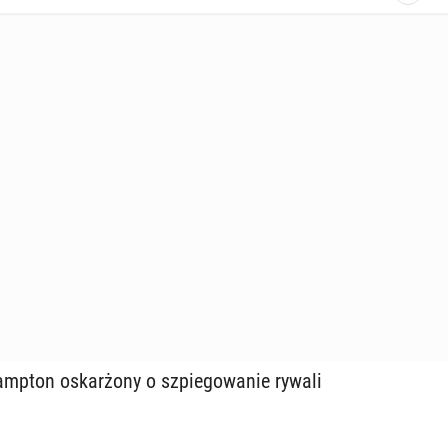
mp­ton oskar­żo­ny o szpie­go­wa­nie rywali