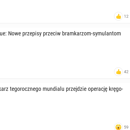
12
e: Nowe prze­pi­sy przeciw bram­ka­rzom-sy­mu­lan­tom
42
karz te­go­rocz­ne­go mun­dia­lu przej­dzie ope­ra­cję krę­go­
59