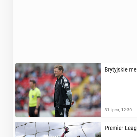
Bry­tyj­skie m
31 lipca, 12:30
Premier Leagu