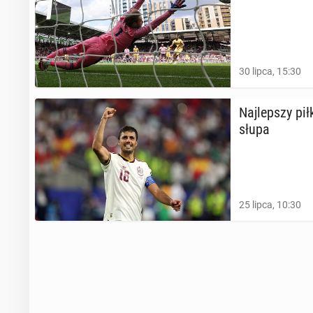
30 lipca, 15:30
Naj­lep­szy pił
słu­pa
25 lipca, 10:30