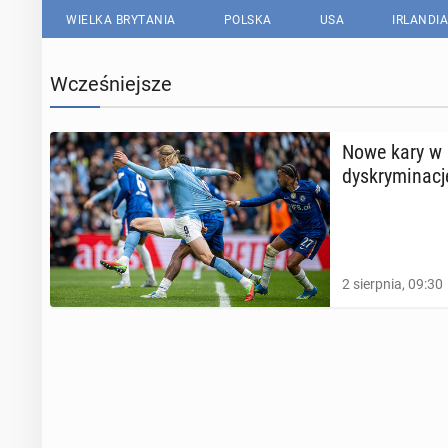
WIELKA BRYTANIA
POLSKA
USA
IRLANDIA
Wcześniejsze
Nowe kary w a
dys­kry­mi­na­cj
2 sierpnia, 09:30