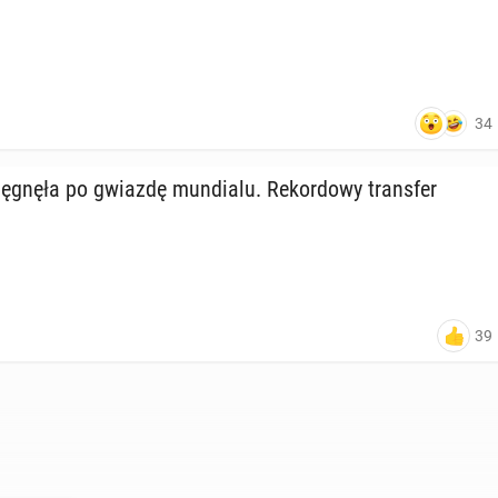
34
ę­gnę­ła po gwiazdę mun­dia­lu. Re­kor­do­wy trans­fer
39