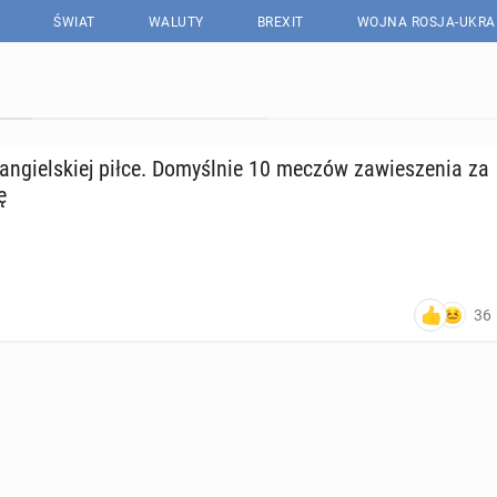
ŚWIAT
WALUTY
BREXIT
WOJNA ROSJA-UKRA
n­giel­skiej piłce. Do­myśl­nie 10 meczów za­wie­sze­nia za
ę
36