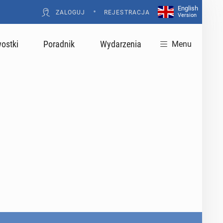
English
•
ZALOGUJ
REJESTRACJA
Version
ostki
Poradnik
Wydarzenia
Menu