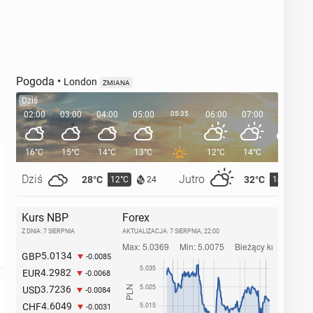
Pogoda
•
London
ZMIANA
Dziś
02:00
03:00
04:00
05:00
05:35
06:00
07:00
08:00
16°C
15°C
14°C
13°C
12°C
14°C
17°C
Dziś
Jutro
28°C
32°C
12°C
14°C
24
Kurs NBP
Forex
Z DNIA: 7 SIERPNIA
AKTUALIZACJA:
7 SIERPNIA, 22:00
5.0134
GBP
-0.0085
4.2982
EUR
-0.0068
3.7236
USD
-0.0084
4.6049
CHF
-0.0031