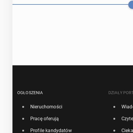
Premier Leagu
OGŁOSZENIA
DZIAŁY POR
Nieruchomości
Wiad
16 lipca, 12:30
Pracę oferują
Czyte
Hiszpan Arbe
Profile kandydatów
Ciek