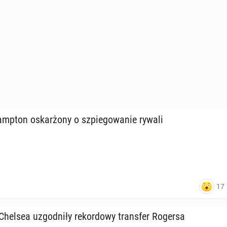
mp­ton oskar­żo­ny o szpie­go­wa­nie rywali
17
Chelsea uzgod­ni­ły re­kor­do­wy trans­fer Rogersa