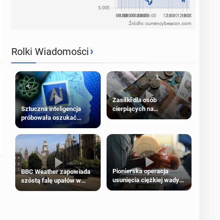
Źródło: currencybeacon.com
›
Rolki Wiadomości
Zasiłki dla osób
cierpiących na
Sztuczna inteligencja
schorzenia psychiczne
próbowała oszukać
człowieka
Pionierska operacja
BBC Weather zapowiada
usunięcia ciężkiej wady
szóstą falę upałów w
wrodzonej płodu w łonie
Londynie
matki