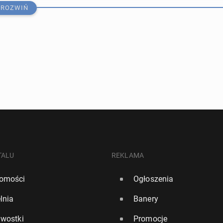
ROZWIŃ
e: Tie­le­mans w Man­che­ste­rze United
TALU
REKLAMA
omości
Ogłoszenia
23
lnia
Banery
loa tre­ne­rem Fulham
awostki
Promocje