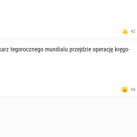
42
karz te­go­rocz­ne­go mun­dia­lu przej­dzie ope­ra­cję krę­go­
59