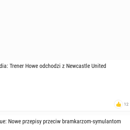
edia: Trener Howe od­cho­dzi z New­ca­stle United
12
e: Nowe prze­pi­sy przeciw bram­ka­rzom-sy­mu­lan­tom