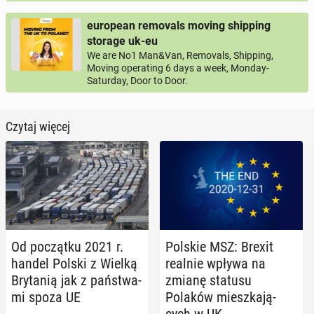
european removals moving shipping
storage uk-eu
We are No1 Man&Van, Removals, Shipping,
Moving operating 6 days a week, Monday-
Saturday, Door to Door.
Czytaj więcej
Od po­cząt­ku 2021 r.
Polskie MSZ: Brexit
handel Polski z Wielką
realnie wpływa na
Bry­ta­nią jak z pań­stwa­
zmianę statusu
mi spoza UE
Polaków miesz­ka­ją­