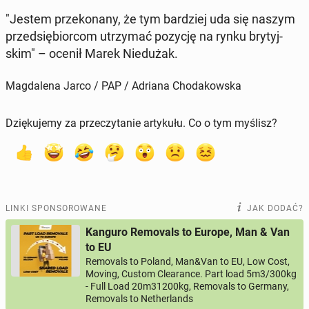
"Jestem prze­ko­na­ny, że tym bar­dziej uda się naszym
przed­się­bior­com utrzy­mać pozycję na rynku bry­tyj­
skim" – ocenił Marek Nie­du­żak.
Magdalena Jarco / PAP / Adriana Chodakowska
Dziękujemy za przeczytanie artykułu. Co o tym myślisz?
LINKI SPONSOROWANE
JAK DODAĆ?
Kanguro Removals to Europe, Man & Van
to EU
Removals to Poland, Man&Van to EU, Low Cost,
Moving, Custom Clearance. Part load 5m3/300kg
- Full Load 20m31200kg, Removals to Germany,
Removals to Netherlands