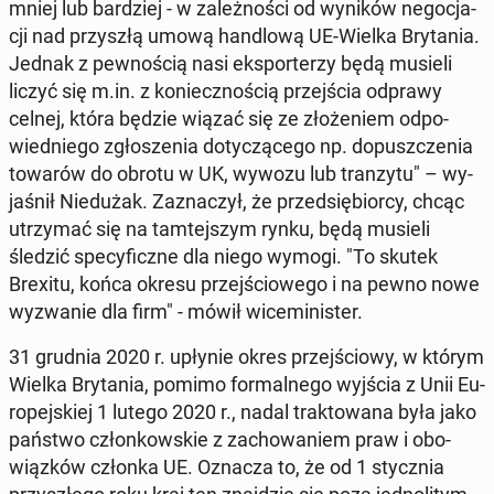
mniej lub bar­dziej - w za­leż­no­ści od wyników ne­go­cja­
cji nad przy­szłą umową han­dlo­wą UE-Wielka Bry­ta­nia.
Jednak z pew­no­ścią nasi eks­por­te­rzy będą musieli
liczyć się m.in. z ko­niecz­no­ścią przej­ścia odprawy
celnej, która będzie wiązać się ze zło­że­niem od­po­
wied­nie­go zgło­sze­nia do­ty­czą­ce­go np. do­pusz­cze­nia
towarów do obrotu w UK, wywozu lub tran­zy­tu" – wy­
ja­śnił Nie­du­żak. Za­zna­czył, że przed­się­bior­cy, chcąc
utrzy­mać się na tam­tej­szym rynku, będą musieli
śledzić spe­cy­ficz­ne dla niego wymogi. "To skutek
Brexitu, końca okresu przej­ścio­we­go i na pewno nowe
wy­zwa­nie dla firm" - mówił wi­ce­mi­ni­ster.
31 grudnia 2020 r. upłynie okres przej­ścio­wy, w którym
Wielka Bry­ta­nia, pomimo for­mal­ne­go wyjścia z Unii Eu­
ro­pej­skiej 1 lutego 2020 r., nadal trak­to­wa­na była jako
państwo człon­kow­skie z za­cho­wa­niem praw i obo­
wiąz­ków członka UE. Oznacza to, że od 1 stycz­nia