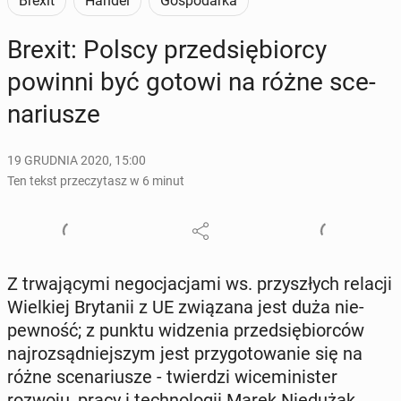
Brexit
Handel
Gospodarka
Brexit: Polscy przed­się­bior­cy
powinni być gotowi na różne sce­
na­riu­sze
19 GRUDNIA 2020, 15:00
Ten tekst przeczytasz w 6 minut
Z trwa­ją­cy­mi ne­go­cja­cja­mi ws. przy­szłych relacji
Wiel­kiej Bry­ta­nii z UE zwią­za­na jest duża nie­
pew­ność; z punktu wi­dze­nia przed­się­bior­ców
naj­roz­sąd­niej­szym jest przy­go­to­wa­nie się na
różne sce­na­riu­sze - twier­dzi wi­ce­mi­ni­ster
rozwoju, pracy i tech­no­lo­gii Marek Nie­du­żak.