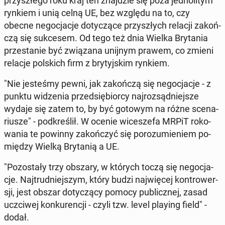
przy­szłe­go roku kraj ten znaj­dzie się poza jed­no­li­tym
rynkiem i unią celną UE, bez względu na to, czy
obecne ne­go­cja­cje do­ty­czą­ce przy­szłych relacji za­koń­
czą się suk­ce­sem. Od tego też dnia Wielka Bry­ta­nia
prze­sta­nie być zwią­za­na unijnym prawem, co zmieni
relacje pol­skich firm z bry­tyj­skim rynkiem.
"Nie je­ste­śmy pewni, jak za­koń­czą się ne­go­cja­cje - z
punktu wi­dze­nia przed­się­bior­cy naj­roz­sąd­niej­sze
wydaje się zatem to, by być gotowym na różne sce­na­
riu­sze" - pod­kre­ślił. W ocenie wi­ce­sze­fa MRPiT ro­ko­
wa­nia te powinny za­koń­czyć się po­ro­zu­mie­niem po­
mię­dzy Wielką Bry­ta­nią a UE.
"Po­zo­sta­ły trzy obszary, w których toczą się ne­go­cja­
cje. Naj­trud­niej­szym, który budzi naj­wię­cej kon­tro­wer­
sji, jest obszar do­ty­czą­cy pomocy pu­blicz­nej, zasad
uczci­wej kon­ku­ren­cji - czyli tzw. level playing field" -
dodał.