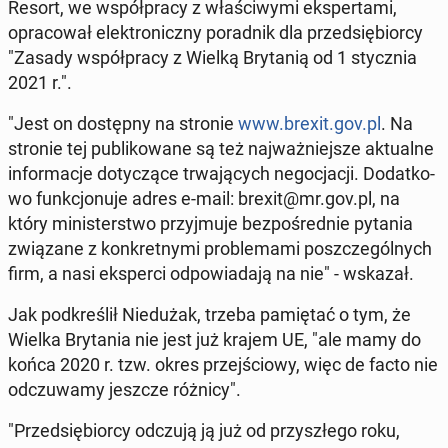
Resort, we współ­pra­cy z wła­ści­wy­mi eks­per­ta­mi,
opra­co­wał elek­tro­nicz­ny po­rad­nik dla przed­się­bior­cy
"Zasady współ­pra­cy z Wielką Bry­ta­nią od 1 stycz­nia
2021 r.".
"Jest on do­stęp­ny na stronie
www.brexit.gov.pl
. Na
stronie tej pu­bli­ko­wa­ne są też naj­waż­niej­sze ak­tu­al­ne
in­for­ma­cje do­ty­czą­ce trwa­ją­cych ne­go­cja­cji. Do­dat­ko­
wo funk­cjo­nu­je adres e-mail: brexit@mr.gov.pl, na
który mi­ni­ster­stwo przyj­mu­je bez­po­śred­nie pytania
zwią­za­ne z kon­kret­ny­mi pro­ble­ma­mi po­szcze­gól­nych
firm, a nasi eks­per­ci od­po­wia­da­ją na nie" - wskazał.
Jak pod­kre­ślił Nie­du­żak, trzeba pa­mię­tać o tym, że
Wielka Bry­ta­nia nie jest już krajem UE, "ale mamy do
końca 2020 r. tzw. okres przej­ścio­wy, więc de facto nie
od­czu­wa­my jeszcze różnicy".
"Przed­się­bior­cy odczują ją już od przy­szłe­go roku,