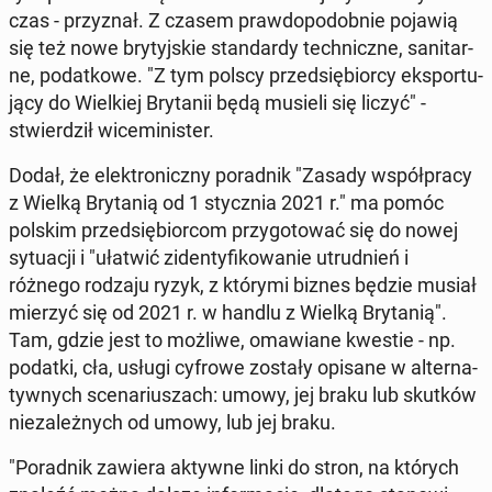
czas - przy­znał. Z czasem praw­do­po­dob­nie pojawią
się też nowe bry­tyj­skie stan­dar­dy tech­nicz­ne, sa­ni­tar­
ne, po­dat­ko­we. "Z tym polscy przed­się­bior­cy eks­por­tu­
ją­cy do Wiel­kiej Bry­ta­nii będą musieli się liczyć" -
stwier­dził wi­ce­mi­ni­ster.
Dodał, że elek­tro­nicz­ny po­rad­nik "Zasady współ­pra­cy
z Wielką Bry­ta­nią od 1 stycz­nia 2021 r." ma pomóc
polskim przed­się­bior­com przy­go­to­wać się do nowej
sy­tu­acji i "ułatwić zi­den­ty­fi­ko­wa­nie utrud­nień i
różnego rodzaju ryzyk, z którymi biznes będzie musiał
mierzyć się od 2021 r. w handlu z Wielką Bry­ta­nią".
Tam, gdzie jest to możliwe, oma­wia­ne kwestie - np.
podatki, cła, usługi cyfrowe zostały opisane w al­ter­na­
tyw­nych sce­na­riu­szach: umowy, jej braku lub skutków
nie­za­leż­nych od umowy, lub jej braku.
"Po­rad­nik zawiera aktywne linki do stron, na których