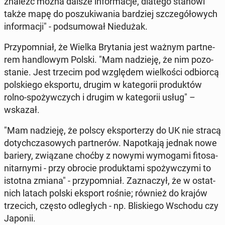
znaleźć można dalsze in­for­ma­cje, dlatego stanowi
także mapę do po­szu­ki­wa­nia bar­dziej szcze­gó­ło­wych
in­for­ma­cji" - pod­su­mo­wał Nie­du­żak.
Przy­po­mniał, że Wielka Bry­ta­nia jest ważnym part­ne­
rem han­dlo­wym Polski. "Mam na­dzie­ję, że nim po­zo­
sta­nie. Jest trzecim pod wzglę­dem wiel­ko­ści od­bior­cą
pol­skie­go eks­por­tu, drugim w ka­te­go­rii pro­duk­tów
rolno-spo­żyw­czych i drugim w ka­te­go­rii usług" –
wskazał.
"Mam na­dzie­ję, że polscy eks­por­te­rzy do UK nie stracą
do­tych­cza­so­wych part­ne­rów. Na­po­tka­ją jednak nowe
bariery, zwią­za­ne choćby z nowymi wy­mo­ga­mi fi­to­sa­
ni­tar­ny­mi - przy obrocie pro­duk­ta­mi spo­żyw­czy­mi to
istotna zmiana" - przy­po­mniał. Za­zna­czył, że w ostat­
nich latach polski eksport rośnie; również do krajów
trze­cich, często od­le­głych - np. Bli­skie­go Wschodu czy
Japonii.