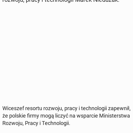
Wi­ce­szef resortu rozwoju, pracy i tech­no­lo­gii za­pew­nił,
że polskie firmy mogą liczyć na wspar­cie Mi­ni­ster­stwa
Rozwoju, Pracy i Tech­no­lo­gii.