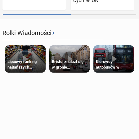
cych w UK
›
Rolki Wiadomości
Lipcowy ranking
Bristol znalazł się
Kierowcy
najtańszych
w gronie
autobusów w
supermarketów
najlepszych
Londynie
kierunków podróży
zapowiadają strajki
na świecie