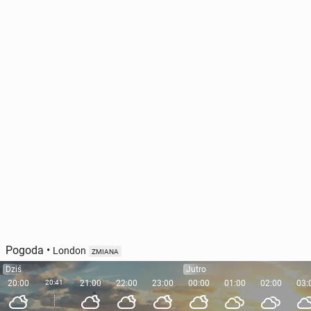
Pogoda
•
London
ZMIANA
Dziś
Jutro
20:00
20:41
21:00
22:00
23:00
00:00
01:00
02:00
03: