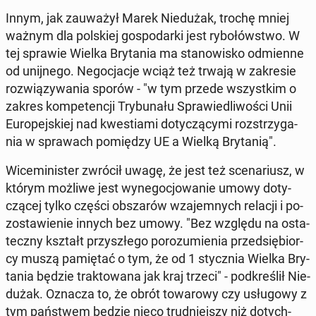
Innym, jak za­uwa­żył Marek Nie­du­żak, trochę mniej
ważnym dla pol­skiej go­spo­dar­ki jest ry­bo­łów­stwo. W
tej sprawie Wielka Bry­ta­nia ma sta­no­wi­sko od­mien­ne
od unij­ne­go. Ne­go­cja­cje wciąż też trwają w za­kre­sie
roz­wią­zy­wa­nia sporów - "w tym przede wszyst­kim o
zakres kom­pe­ten­cji Try­bu­na­łu Spra­wie­dli­wo­ści Unii
Eu­ro­pej­skiej nad kwe­stia­mi do­ty­czą­cy­mi roz­strzy­ga­
nia w spra­wach po­mię­dzy UE a Wielką Bry­ta­nią".
Wi­ce­mi­ni­ster zwrócił uwagę, że jest też sce­na­riusz, w
którym możliwe jest wy­ne­go­cjo­wa­nie umowy do­ty­
czą­cej tylko części ob­sza­rów wza­jem­nych relacji i po­
zo­sta­wie­nie innych bez umowy. "Bez względu na osta­
tecz­ny kształt przy­szłe­go po­ro­zu­mie­nia przed­się­bior­
cy muszą pa­mię­tać o tym, że od 1 stycz­nia Wielka Bry­
ta­nia będzie trak­to­wa­na jak kraj trzeci" - pod­kre­ślił Nie­
du­żak. Oznacza to, że obrót to­wa­ro­wy czy usłu­go­wy z
tym pań­stwem będzie nieco trud­niej­szy niż do­tych­