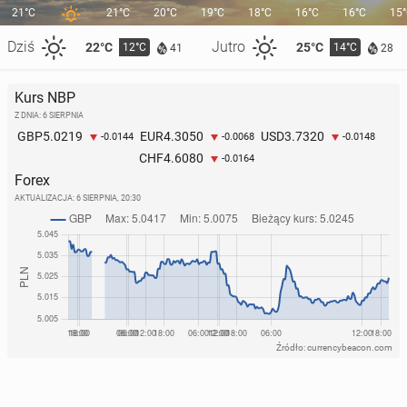
21°C
21°C
20°C
19°C
18°C
16°C
16°C
15
Dziś
Jutro
22°C
25°C
12°C
14°C
41
28
Kurs NBP
Z DNIA: 6 SIERPNIA
5.0219
4.3050
3.7320
GBP
EUR
USD
-0.0144
-0.0068
-0.0148
4.6080
CHF
-0.0164
Forex
AKTUALIZACJA:
6 SIERPNIA, 20:30
Źródło: currencybeacon.com