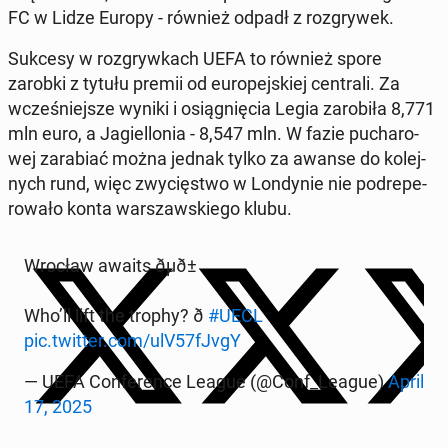
FC w Lidze Europy - również odpadł z roz­gry­wek.
Sukcesy w roz­gryw­kach UEFA to również spore
zarobki z tytułu premii od eu­ro­pej­skiej cen­tra­li. Za
wcze­śniej­sze wyniki i osią­gnię­cia Legia za­ro­bi­ła 8,771
mln euro, a Ja­giel­lo­nia - 8,547 mln. W fazie pu­cha­ro­
wej za­ra­biać można jednak tylko za awanse do ko­lej­
nych rund, więc zwy­cię­stwo w Lon­dy­nie nie pod­re­pe­
ro­wa­ło konta war­szaw­skie­go klubu.
Wrocław awaits ðµð±
Who’ll lift the trophy? ð
#UECL
pic.twitter.com/ulV57fJvgY
— UEFA Con­fe­ren­ce League (@Conf_League)
April
17, 2025