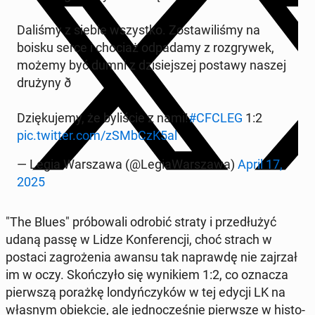
Daliśmy z siebie wszyst­ko. Zo­sta­wi­li­śmy na
boisku serce i chociaż od­pa­da­my z roz­gry­wek,
możemy być dumni z dzi­siej­szej postawy naszej
drużyny ð
Dzię­ku­je­my, że by­li­ście z nami!
#CFCLEG
1:2
pic.twitter.com/zSMbCzK5al
— Legia War­sza­wa (@Le­gia­War­sza­wa)
April 17,
2025
"The Blues" pró­bo­wa­li odrobić straty i prze­dłu­żyć
udaną passę w Lidze Kon­fe­ren­cji, choć strach w
postaci za­gro­że­nia awansu tak na­praw­dę nie zajrzał
im w oczy. Skoń­czy­ło się wy­ni­kiem 1:2, co oznacza
pierw­szą porażkę lon­dyń­czy­ków w tej edycji LK na
własnym obiek­cie, ale jed­no­cze­śnie pierw­sze w hi­sto­