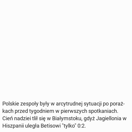
Polskie zespoły były w ar­cy­trud­nej sy­tu­acji po po­raż­
kach przed ty­go­dniem w pierw­szych spo­tka­niach.
Cień nadziei tlił się w Bia­łym­sto­ku, gdyż Ja­giel­lo­nia w
Hisz­pa­nii uległa Be­ti­so­wi "tylko" 0:2.