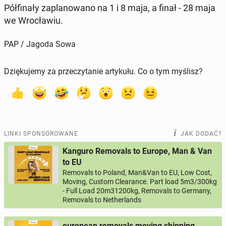
Pół­fi­na­ły za­pla­no­wa­no na 1 i 8 maja, a finał - 28 maja
we Wro­cła­wiu.
PAP / Jagoda Sowa
Dziękujemy za przeczytanie artykułu. Co o tym myślisz?
LINKI SPONSOROWANE
JAK DODAĆ?
Kanguro Removals to Europe, Man & Van
to EU
Removals to Poland, Man&Van to EU, Low Cost,
Moving, Custom Clearance. Part load 5m3/300kg
- Full Load 20m31200kg, Removals to Germany,
Removals to Netherlands
european removals moving shipping