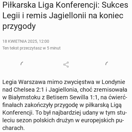
Pił­kar­ska Liga Kon­fe­ren­cji: Sukces
Legii i remis Ja­giel­lo­nii na koniec
przy­go­dy
18 KWIETNIA 2025, 12:00
Ten tekst przeczytasz w 5 minut
Legia War­sza­wa mimo zwy­cię­stwa w Lon­dy­nie
nad Chelsea 2:1 i Ja­giel­lo­nia, choć zre­mi­so­wa­ła
w Bia­łym­sto­ku z Betisem Sewilla 1:1, na ćwierć­
fi­na­łach za­koń­czy­ły przy­go­dę w pił­kar­ską Ligą
Kon­fe­ren­cji. To był naj­bar­dziej udany w tym stu­
le­ciu sezon pol­skich drużyn w eu­ro­pej­skich pu­
cha­rach.