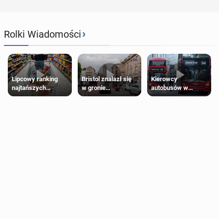
›
Rolki Wiadomości
Lipcowy ranking
Bristol znalazł się
Kierowcy
najtańszych
w gronie
autobusów w
supermarketów
najlepszych
Londynie
kierunków podróży
zapowiadają strajki
na świecie