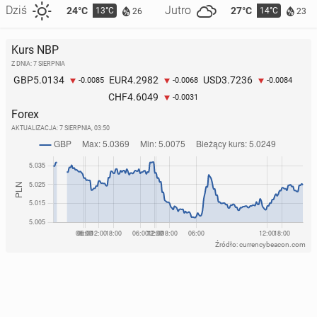
Dziś
Jutro
24°C
27°C
13°C
14°C
26
23
Kurs NBP
Z DNIA: 7 SIERPNIA
5.0134
4.2982
3.7236
GBP
EUR
USD
-0.0085
-0.0068
-0.0084
4.6049
CHF
-0.0031
Forex
AKTUALIZACJA:
7 SIERPNIA, 03:50
Źródło: currencybeacon.com