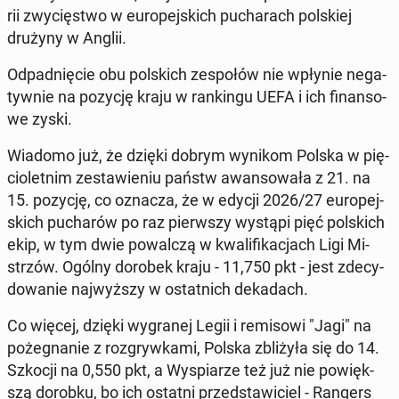
rii zwy­cię­stwo w eu­ro­pej­skich pu­cha­rach pol­skiej
drużyny w Anglii.
Od­pad­nię­cie obu pol­skich ze­spo­łów nie wpłynie ne­ga­
tyw­nie na pozycję kraju w ran­kin­gu UEFA i ich fi­nan­so­
we zyski.
Wiadomo już, że dzięki dobrym wynikom Polska w pię­
cio­let­nim ze­sta­wie­niu państw awan­so­wa­ła z 21. na
15. pozycję, co oznacza, że w edycji 2026/27 eu­ro­pej­
skich pu­cha­rów po raz pierw­szy wystąpi pięć pol­skich
ekip, w tym dwie po­wal­czą w kwa­li­fi­ka­cjach Ligi Mi­
strzów. Ogólny dorobek kraju - 11,750 pkt - jest zde­cy­
do­wa­nie naj­wyż­szy w ostat­nich de­ka­dach.
Co więcej, dzięki wy­gra­nej Legii i re­mi­so­wi "Jagi" na
po­że­gna­nie z roz­gryw­ka­mi, Polska zbli­ży­ła się do 14.
Szkocji na 0,550 pkt, a Wy­spia­rze też już nie po­więk­
szą dorobku, bo ich ostatni przed­sta­wi­ciel - Rangers