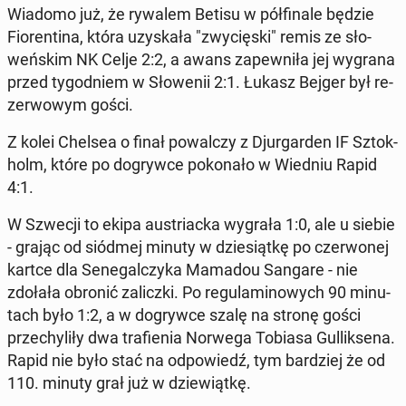
Wiadomo już, że rywalem Betisu w pół­fi­na­le będzie
Fio­ren­ti­na, która uzy­ska­ła "zwy­cię­ski" remis ze sło­
weń­skim NK Celje 2:2, a awans za­pew­ni­ła jej wygrana
przed ty­go­dniem w Sło­we­nii 2:1. Łukasz Bejger był re­
zer­wo­wym gości.
Z kolei Chelsea o finał po­wal­czy z Djur­gar­den IF Sztok­
holm, które po do­gryw­ce po­ko­na­ło w Wiedniu Rapid
4:1.
W Szwecji to ekipa au­striac­ka wygrała 1:0, ale u siebie
- grając od siódmej minuty w dzie­siąt­kę po czer­wo­nej
kartce dla Se­ne­gal­czy­ka Mamadou Sangare - nie
zdołała obronić za­licz­ki. Po re­gu­la­mi­no­wych 90 mi­nu­
tach było 1:2, a w do­gryw­ce szalę na stronę gości
prze­chy­li­ły dwa tra­fie­nia Norwega Tobiasa Gul­lik­se­na.
Rapid nie było stać na od­po­wiedź, tym bar­dziej że od
110. minuty grał już w dzie­wiąt­kę.