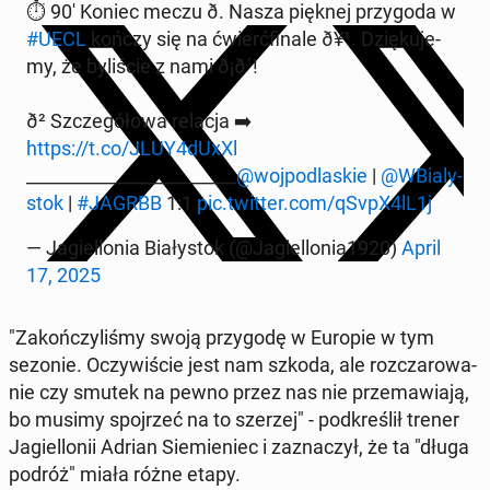
⏱️ 90' Koniec meczu ð. Nasza pięknej przy­go­da w
#UECL
kończy się na ćwierć­fi­na­le ð¥¹. Dzię­ku­je­
my, że by­li­ście z nami ð¡ð´!
ð² Szcze­gó­ło­wa relacja ➡️
https://t.co/JLUY4dUxXl
________________________
@woj­po­dla­skie
|
@WBia­ly­
stok
|
#JAGRBB
1:1
pic.twitter.com/qSvpX4lL1j
— Ja­giel­lo­nia Bia­ły­stok (@Ja­giel­lo­nia1920)
April
17, 2025
"Za­koń­czy­li­śmy swoją przy­go­dę w Europie w tym
sezonie. Oczy­wi­ście jest nam szkoda, ale roz­cza­ro­wa­
nie czy smutek na pewno przez nas nie prze­ma­wia­ją,
bo musimy spoj­rzeć na to szerzej" - pod­kre­ślił trener
Ja­giel­lo­nii Adrian Sie­mie­niec i za­zna­czył, że ta "długa
podróż" miała różne etapy.