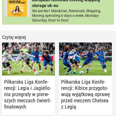
storage uk-eu
We are No1 Man&Van, Removals, Shipping,
Moving operating 6 days a week, Monday-
Saturday, Door to Door.
Czytaj więcej
Pił­kar­ska Liga Kon­fe­
Pił­kar­ska Liga Kon­fe­
ren­cji: Legia i Ja­giel­lo­
ren­cji: Kibice przy­go­to­
nia prze­gra­ły w pierw­
wu­ją wy­jąt­ko­wą oprawę
szych meczach ćwierć­
przed meczem Chelsea
fi­na­ło­wych
z Legią