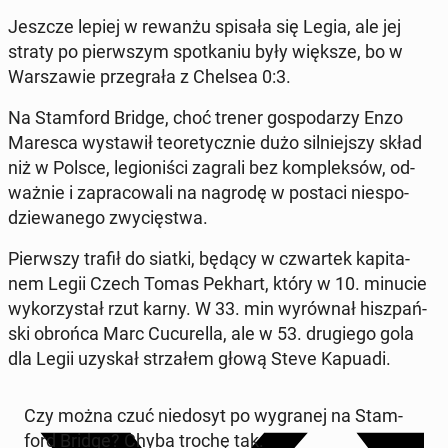
Jeszcze lepiej w rewanżu spisała się Legia, ale jej
straty po pierw­szym spo­tka­niu były większe, bo w
War­sza­wie prze­gra­ła z Chelsea 0:3.
Na Stam­ford Bridge, choć trener go­spo­da­rzy Enzo
Maresca wy­sta­wił teo­re­tycz­nie dużo sil­niej­szy skład
niż w Polsce, le­gio­ni­ści zagrali bez kom­plek­sów, od­
waż­nie i za­pra­co­wa­li na nagrodę w postaci nie­spo­
dzie­wa­ne­go zwy­cię­stwa.
Pierw­szy trafił do siatki, będący w czwar­tek ka­pi­ta­
nem Legii Czech Tomas Pekhart, który w 10. minucie
wy­ko­rzy­stał rzut karny. W 33. min wy­rów­nał hisz­pań­
ski obrońca Marc Cu­cu­rel­la, ale w 53. dru­gie­go gola
dla Legii uzyskał strza­łem głową Steve Kapuadi.
Czy można czuć nie­do­syt po wy­gra­nej na Stam­
ford Bridge? Chyba trochę tak.