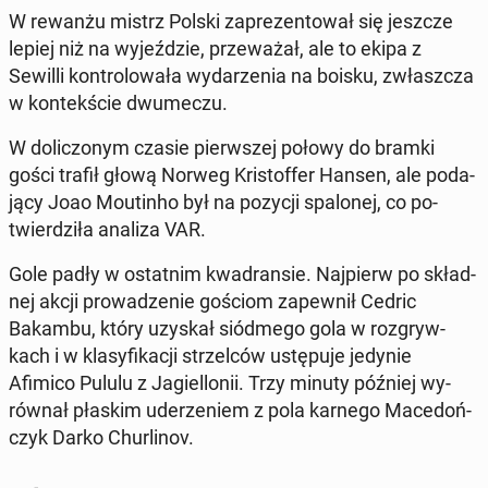
W rewanżu mistrz Polski za­pre­zen­to­wał się jeszcze
lepiej niż na wy­jeź­dzie, prze­wa­żał, ale to ekipa z
Sewilli kon­tro­lo­wa­ła wy­da­rze­nia na boisku, zwłasz­cza
w kon­tek­ście dwu­me­czu.
W do­li­czo­nym czasie pierw­szej połowy do bramki
gości trafił głową Norweg Kri­stof­fer Hansen, ale po­da­
ją­cy Joao Mo­utin­ho był na pozycji spa­lo­nej, co po­
twier­dzi­ła analiza VAR.
Gole padły w ostat­nim kwa­dran­sie. Naj­pierw po skład­
nej akcji pro­wa­dze­nie gościom za­pew­nił Cedric
Bakambu, który uzyskał siód­me­go gola w roz­gryw­
kach i w kla­sy­fi­ka­cji strzel­ców ustę­pu­je jedynie
Afimico Pululu z Ja­giel­lo­nii. Trzy minuty później wy­
rów­nał płaskim ude­rze­niem z pola karnego Ma­ce­doń­
czyk Darko Chur­li­nov.