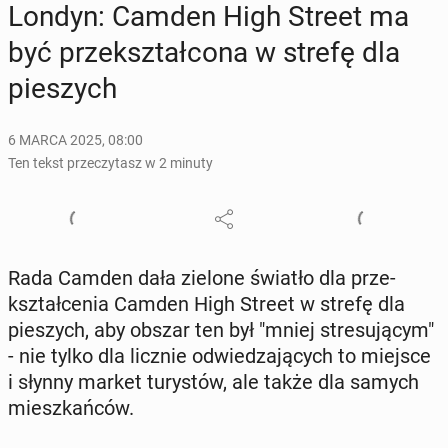
Londyn: Camden High Street ma
być prze­kształ­co­na w strefę dla
pie­szych
6 MARCA 2025, 08:00
Ten tekst przeczytasz w 2 minuty
Rada Camden dała zielone światło dla prze­
kształ­ce­nia Camden High Street w strefę dla
pie­szych, aby obszar ten był "mniej stre­su­ją­cym"
- nie tylko dla licznie od­wie­dza­ją­cych to miejsce
i słynny market tu­ry­stów, ale także dla samych
miesz­kań­ców.