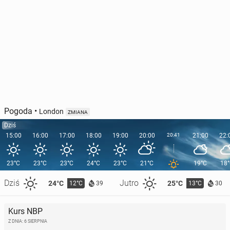
Pogoda
•
London
ZMIANA
Dziś
15:00
16:00
17:00
18:00
19:00
20:00
20:41
21:00
22:
23°C
23°C
23°C
24°C
23°C
21°C
19°C
18
Dziś
Jutro
24°C
25°C
12°C
13°C
39
30
Kurs NBP
Z DNIA: 6 SIERPNIA