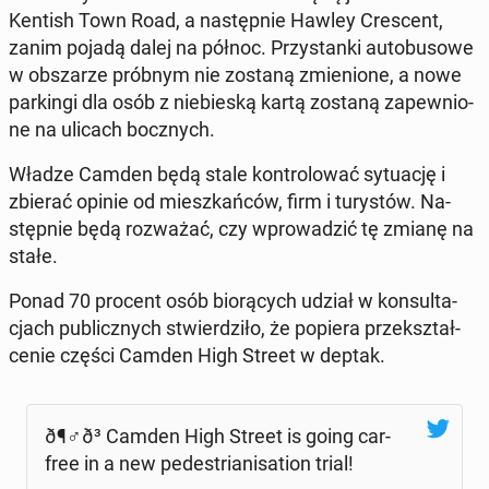
Kentish Town Road, a na­stęp­nie Hawley Cre­scent,
zanim pojadą dalej na północ. Przy­stan­ki au­to­bu­so­we
w ob­sza­rze próbnym nie zostaną zmie­nio­ne, a nowe
par­kin­gi dla osób z nie­bie­ską kartą zostaną za­pew­nio­
ne na ulicach bocz­nych.
Władze Camden będą stale kon­tro­lo­wać sy­tu­ację i
zbierać opinie od miesz­kań­ców, firm i tu­ry­stów. Na­
stęp­nie będą roz­wa­żać, czy wpro­wa­dzić tę zmianę na
stałe.
Ponad 70 procent osób bio­rą­cych udział w kon­sul­ta­
cjach pu­blicz­nych stwier­dzi­ło, że popiera prze­kształ­
ce­nie części Camden High Street w deptak.
ð¶‍♂️ð³ Camden High Street is going car-
free in a new pe­de­stria­ni­sa­tion trial!