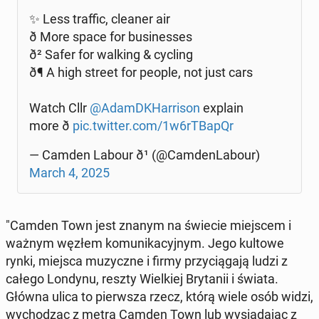
✨ Less traffic, cleaner air
ð️ More space for bu­si­nesses
ð² Safer for walking & cycling
ð¶ A high street for people, not just cars
Watch Cllr
@AdamD­KHar­ri­son
explain
more ð
pic.twitter.com/1w6rTBapQr
— Camden Labour ð¹ (@Cam­den­La­bo­ur)
March 4, 2025
"Camden Town jest znanym na świecie miej­scem i
ważnym węzłem ko­mu­ni­ka­cyj­nym. Jego kultowe
rynki, miejsca mu­zycz­ne i firmy przy­cią­ga­ją ludzi z
całego Londynu, reszty Wiel­kiej Bry­ta­nii i świata.
Główna ulica to pierw­sza rzecz, którą wiele osób widzi,
wy­cho­dząc z metra Camden Town lub wy­sia­da­jąc z