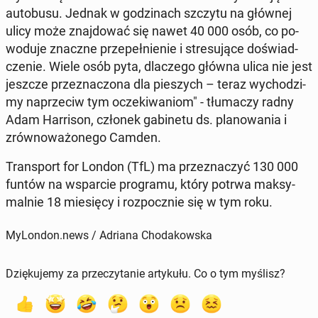
au­to­bu­su. Jednak w go­dzi­nach szczytu na głównej
ulicy może znaj­do­wać się nawet 40 000 osób, co po­
wo­du­je znaczne prze­peł­nie­nie i stre­su­ją­ce do­świad­
cze­nie. Wiele osób pyta, dla­cze­go główna ulica nie jest
jeszcze prze­zna­czo­na dla pie­szych – teraz wy­cho­dzi­
my na­prze­ciw tym ocze­ki­wa­niom" - tłu­ma­czy radny
Adam Har­ri­son, członek ga­bi­ne­tu ds. pla­no­wa­nia i
zrów­no­wa­żo­ne­go Camden.
Trans­port for London (TfL) ma prze­zna­czyć 130 000
funtów na wspar­cie pro­gra­mu, który potrwa mak­sy­
mal­nie 18 mie­się­cy i roz­pocz­nie się w tym roku.
MyLondon.news / Adriana Chodakowska
Dziękujemy za przeczytanie artykułu. Co o tym myślisz?