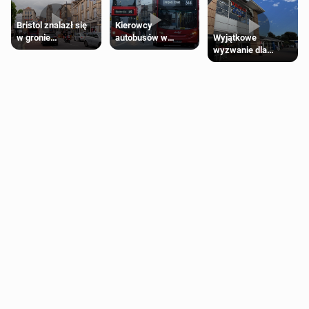
Bristol znalazł się
Kierowcy
Wyjątkowe
w gronie
autobusów w
wyzwanie dla
najlepszych
Londynie
posiadaczy kart
kierunków podróży
zapowiadają strajki
Tesco Clubcard!
na świecie