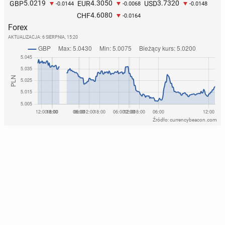
5.0219
4.3050
3.7320
GBP
EUR
USD
-0.0144
-0.0068
-0.0148
4.6080
CHF
-0.0164
Forex
AKTUALIZACJA:
6 SIERPNIA, 15:20
Źródło: currencybeacon.com