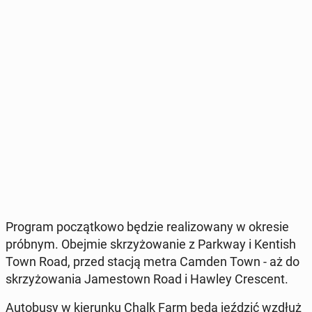
Program po­cząt­ko­wo będzie re­ali­zo­wa­ny w okresie
próbnym. Obejmie skrzy­żo­wa­nie z Parkway i Kentish
Town Road, przed stacją metra Camden Town - aż do
skrzy­żo­wa­nia Ja­me­stown Road i Hawley Cre­scent.
Au­to­bu­sy w kie­run­ku Chalk Farm będą jeździć wzdłuż