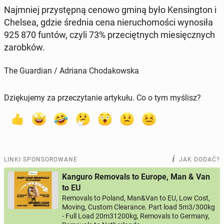
Naj­mniej przy­stęp­ną cenowo gminą było Ken­sing­ton i
Chelsea, gdzie średnia cena nie­ru­cho­mo­ści wy­no­si­ła
925 870 funtów, czyli 73% prze­cięt­nych mie­sięcz­nych
za­rob­ków.
The Guardian / Adriana Chodakowska
Dziękujemy za przeczytanie artykułu. Co o tym myślisz?
LINKI SPONSOROWANE
JAK DODAĆ?
Kanguro Removals to Europe, Man & Van
to EU
Removals to Poland, Man&Van to EU, Low Cost,
Moving, Custom Clearance. Part load 5m3/300kg
- Full Load 20m31200kg, Removals to Germany,