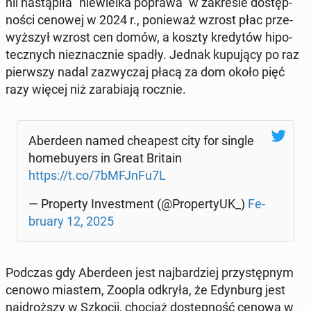
nii na­stą­pi­ła "nie­wiel­ka poprawa" w za­kre­sie do­stęp­
no­ści cenowej w 2024 r., po­nie­waż wzrost płac prze­
wyż­szył wzrost cen domów, a koszty kre­dy­tów hi­po­
tecz­nych nie­znacz­nie spadły. Jednak ku­pu­ją­cy po raz
pierw­szy nadal za­zwy­czaj płacą za dom około pięć
razy więcej niż za­ra­bia­ją rocznie.
Aber­de­en named che­apest city for single
ho­me­buy­ers in Great Britain
https://t.co/7bMFJnFu7L
— Pro­per­ty In­ve­st­ment (@Pro­per­ty­UK_)
Fe­
bru­ary 12, 2025
Podczas gdy Aber­de­en jest naj­bar­dziej przy­stęp­nym
cenowo miastem, Zoopla odkryła, że ​​E­dyn­burg jest
naj­droż­szy w Szkocji, chociaż do­stęp­ność cenowa w