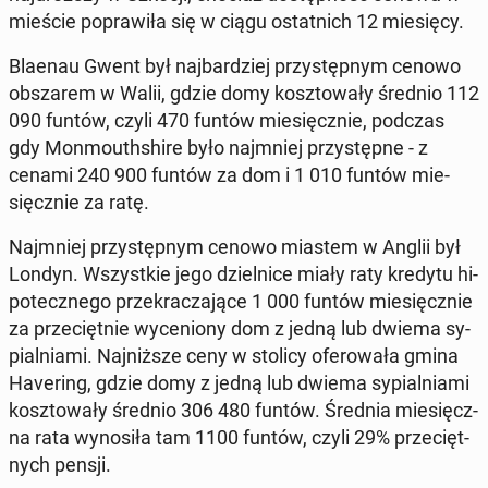
mieście po­pra­wi­ła się w ciągu ostat­nich 12 mie­się­cy.
Blaenau Gwent był naj­bar­dziej przy­stęp­nym cenowo
ob­sza­rem w Walii, gdzie domy kosz­to­wa­ły średnio 112
090 funtów, czyli 470 funtów mie­sięcz­nie, podczas
gdy Mon­mo­uth­shi­re było naj­mniej przy­stęp­ne - z
cenami 240 900 funtów za dom i 1 010 funtów mie­
sięcz­nie za ratę.
Naj­mniej przy­stęp­nym cenowo miastem w Anglii był
Londyn. Wszyst­kie jego dziel­ni­ce miały raty kredytu hi­
po­tecz­ne­go prze­kra­cza­ją­ce 1 000 funtów mie­sięcz­nie
za prze­cięt­nie wy­ce­nio­ny dom z jedną lub dwiema sy­
pial­nia­mi. Naj­niż­sze ceny w stolicy ofe­ro­wa­ła gmina
Ha­ve­ring, gdzie domy z jedną lub dwiema sy­pial­nia­mi
kosz­to­wa­ły średnio 306 480 funtów. Średnia mie­sięcz­
na rata wy­no­si­ła tam 1100 funtów, czyli 29% prze­cięt­
nych pensji.