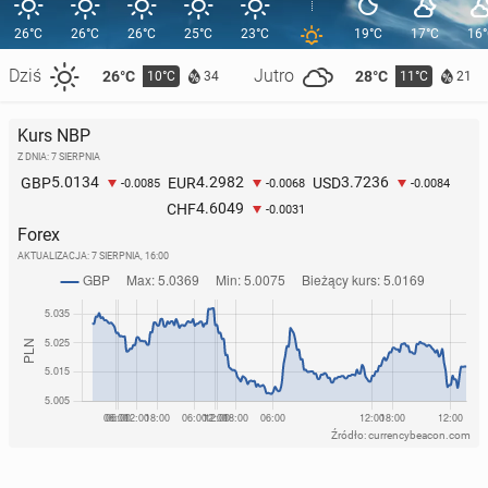
26°C
26°C
26°C
25°C
23°C
19°C
17°C
16
Dziś
Jutro
26°C
28°C
10°C
11°C
34
21
Kurs NBP
Z DNIA: 7 SIERPNIA
5.0134
4.2982
3.7236
GBP
EUR
USD
-0.0085
-0.0068
-0.0084
4.6049
CHF
-0.0031
Forex
AKTUALIZACJA:
7 SIERPNIA, 16:00
Źródło: currencybeacon.com