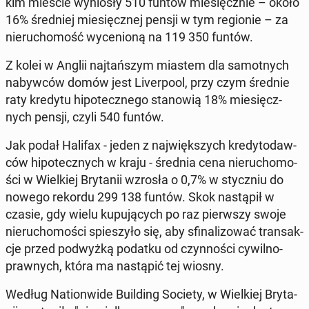
kim mieście wy­nio­sły 510 funtów mie­sięcz­nie – około
16% śred­niej mie­sięcz­nej pensji w tym re­gio­nie – za
nie­ru­cho­mość wy­ce­nio­ną na 119 350 funtów.
Z kolei w Anglii naj­tań­szym miastem dla sa­mot­nych
na­byw­ców domów jest Li­ver­po­ol, przy czym średnie
raty kredytu hi­po­tecz­ne­go sta­no­wią 18% mie­sięcz­
nych pensji, czyli 540 funtów.
Jak podał Halifax - jeden z naj­więk­szych kre­dy­to­daw­
ców hi­po­tecz­nych w kraju - średnia cena nie­ru­cho­mo­
ści w Wiel­kiej Bry­ta­nii wzrosła o 0,7% w stycz­niu do
nowego rekordu 299 138 funtów. Skok na­stą­pił w
czasie, gdy wielu ku­pu­ją­cych po raz pierw­szy swoje
nie­ru­cho­mo­ści spie­szy­ło się, aby sfi­na­li­zo­wać trans­ak­
cje przed pod­wyż­ką podatku od czyn­no­ści cy­wil­no­
praw­nych, która ma na­stą­pić tej wiosny.
Według Na­tion­wi­de Bu­il­ding Society, w Wiel­kiej Bry­ta­