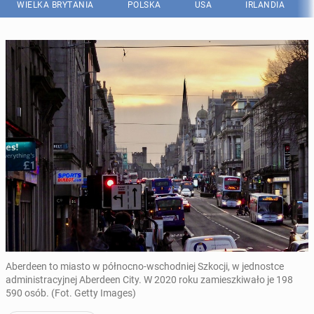
WIELKA BRYTANIA
POLSKA
USA
IRLANDIA
Aberdeen to miasto w północno-wschodniej Szkocji, w jednostce
administracyjnej Aberdeen City. W 2020 roku zamieszkiwało je 198
590 osób. (Fot. Getty Images)