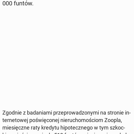
000 funtów.
Zgodnie z ba­da­nia­mi prze­pro­wa­dzo­ny­mi na stronie in­
ter­ne­to­wej po­świę­co­nej nie­ru­cho­mo­ściom Zoopla,
mie­sięcz­ne raty kredytu hi­po­tecz­ne­go w tym szkoc­