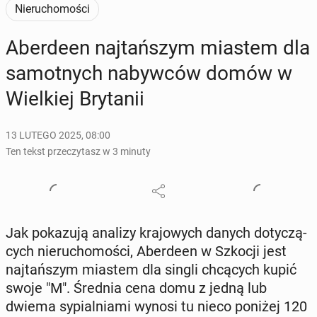
Nieruchomości
Aber­de­en naj­tań­szym miastem dla
sa­mot­nych na­byw­ców domów w
Wiel­kiej Bry­ta­nii
13 LUTEGO 2025, 08:00
Ten tekst przeczytasz w 3 minuty
Jak po­ka­zu­ją analizy kra­jo­wych danych do­ty­czą­
cych nie­ru­cho­mo­ści, Aber­de­en w Szkocji jest
naj­tań­szym miastem dla singli chcą­cych kupić
swoje "M". Średnia cena domu z jedną lub
dwiema sy­pial­nia­mi wynosi tu nieco poniżej 120