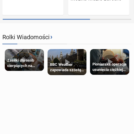
›
Rolki Wiadomości
Zasiłki dla osób
Pionierska operacja
BBC Weather
cierpiących na
usunięcia ciężkiej
zapowiada szóstą
schorzenia
wady wrodzonej
falę upałów w
psychiczne
płodu w łonie matki
Londynie