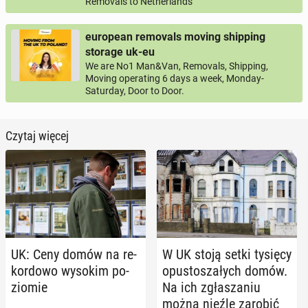
Removals to Netherlands
european removals moving shipping
storage uk-eu
We are No1 Man&Van, Removals, Shipping,
Moving operating 6 days a week, Monday-
Saturday, Door to Door.
Czytaj więcej
UK: Ceny domów na re­
W UK stoją setki tysięcy
kor­do­wo wysokim po­
opu­sto­sza­łych domów.
zio­mie
Na ich zgła­sza­niu
można nieźle zarobić