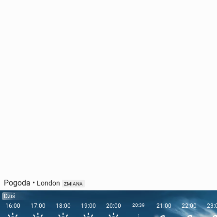
Pogoda
•
London
ZMIANA
Dziś
16:00
17:00
18:00
19:00
20:00
20:39
21:00
22:00
23: