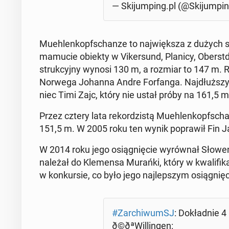
— Ski­jum­ping.pl (@Ski­jum­pi
Mu­eh­len­kop­fschan­ze to naj­więk­sza z dużych 
mamucie obiekty w Vi­ker­sund, Planicy, Obe­rst­dor
struk­cyj­ny wynosi 130 m, a rozmiar to 147 m. 
Norwega Johanna Andre For­fan­ga. Naj­dłuż­szy 
niec Timi Zajc, który nie ustał próby na 161,5 m
Przez cztery lata re­kor­dzi­stą Mu­eh­len­kop­fs
151,5 m. W 2005 roku ten wynik po­pra­wił Fin 
W 2014 roku jego osią­gnię­cie wy­rów­nał Sło­we
należał do Kle­men­sa Murańki, który w kwa­li­fi
w kon­kur­sie, co było jego naj­lep­szym osią­gnię­
#Zar­chi­wumSJ
: Do­kład­nie 
ð©ðªWil­lin­gen: