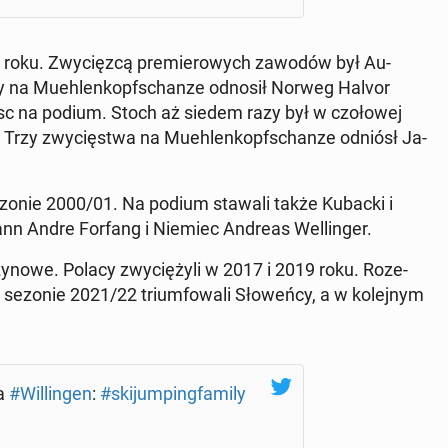
 roku. Zwy­cięz­cą pre­mie­ro­wych zawodów był Au­
sy na Mu­eh­len­kop­fschan­ze odnosił Norweg Halvor
ejsc na podium. Stoch aż siedem razy był w czo­ło­wej
. Trzy zwy­cię­stwa na Mu­eh­len­kop­fschan­ze odniósł Ja­
zonie 2000/01. Na podium stawali także Kubacki i
ann Andre Forfang i Niemiec Andreas Wel­lin­ger.
­ży­no­we. Polacy zwy­cię­ży­li w 2017 i 2019 roku. Ro­ze­
sezonie 2021/22 trium­fo­wa­li Sło­weń­cy, a w ko­lej­nym
la
#Wil­lin­gen
:
#ski­jum­ping­fa­mi­ly