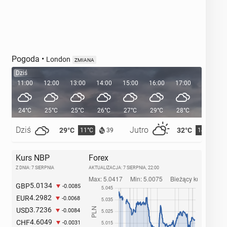
Pogoda
•
London
ZMIANA
Dziś
11:00
12:00
13:00
14:00
15:00
16:00
17:00
18:00
24°C
25°C
25°C
26°C
27°C
29°C
28°C
28°C
Dziś
Jutro
29°C
32°C
11°C
14°C
39
Kurs NBP
Forex
Z DNIA: 7 SIERPNIA
AKTUALIZACJA:
7 SIERPNIA, 22:00
5.0134
GBP
-0.0085
4.2982
EUR
-0.0068
3.7236
USD
-0.0084
4.6049
CHF
-0.0031