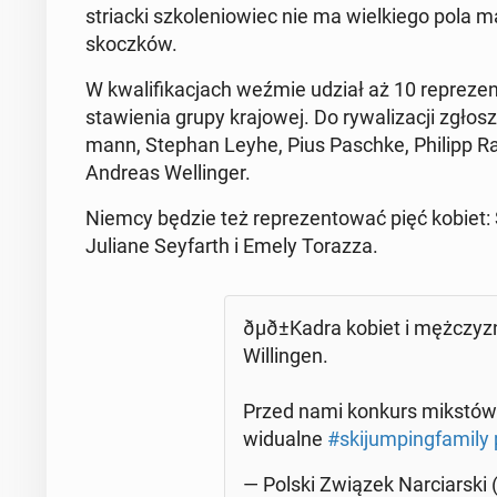
striac­ki szko­le­nio­wiec nie ma wiel­kie­go pol
skocz­ków.
W kwa­li­fi­ka­cjach weźmie udział aż 10 re­pre­z
sta­wie­nia grupy kra­jo­wej. Do ry­wa­li­za­cji zgło­
mann, Stephan Leyhe, Pius Paschke, Philipp Rai
Andreas Wel­lin­ger.
Niemcy będzie też re­pre­zen­to­wać pięć kobiet: 
Juliane Sey­farth i Emely Torazza.
ðµð±Ka­dra kobiet i męż­c
Wil­lin­gen.
Przed nami konkurs mikstów or
wi­du­al­ne
#ski­jum­ping­fa­mi­ly
— Polski Związek Nar­ciar­ski