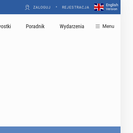
English
•
ZALOGUJ
REJESTRACJA
Version
ostki
Poradnik
Wydarzenia
Menu