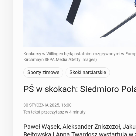
Konkursy w Willingen będą ostatnimi rozgrywanymi w Europ
Kirchmayr/SEPA.Media /Getty Images)
Sporty zimowe
Skoki narciarskie
PŚ w skokach: Sied­mio­ro Polak
30 STYCZNIA 2025, 16:00
Ten tekst przeczytasz w 4 minuty
Paweł Wąsek, Alek­san­der Znisz­czoł, Jak
Beł­tow­ska i Anna Twar­dosz wy­star­tu­ją 