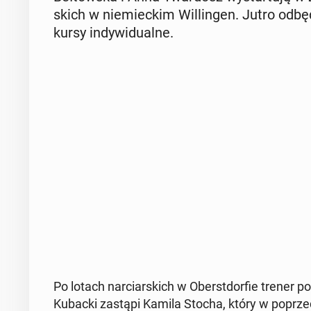
skich w nie­miec­kim Wil­lin­gen. Jutro od­bę
kur­sy in­dy­wi­du­al­ne.
Po lotach nar­ciar­skich w Obe­rst­dor­fie trener p
Kubacki zastąpi Kamila Stocha, który w po­prz