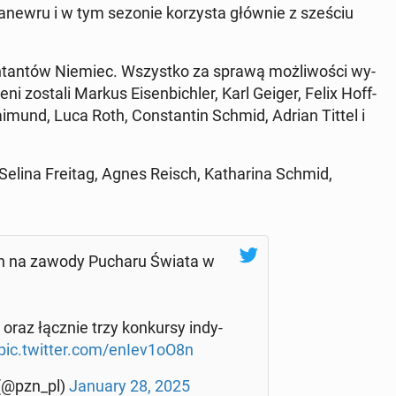
a manewru i w tym sezonie ko­rzy­sta głównie z sześciu
en­tan­tów Niemiec. Wszyst­ko za sprawą moż­li­wo­ści wy­
sze­ni zostali Markus Eisen­bi­chler, Karl Geiger, Felix Hof­f­
mund, Luca Roth, Con­stan­tin Schmid, Adrian Tittel i
Selina Freitag, Agnes Reisch, Ka­tha­ri­na Schmid,
zyzn na zawody Pucharu Świata w
az łącznie trzy kon­kur­sy in­dy­
pic.twitter.com/enIev1oO8n
 (@pzn_pl)
January 28, 2025