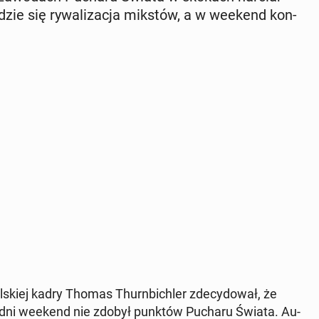
­dzie się ry­wa­li­za­cja mikstów, a w weekend kon­
ol­skiej kadry Thomas Thurn­bi­chler zde­cy­do­wał, że
ed­ni weekend nie zdobył punktów Pucharu Świata. Au­