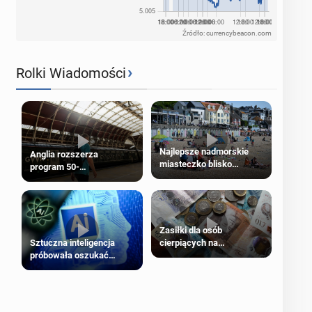
Źródło: currencybeacon.com
›
Rolki Wiadomości
Najlepsze nadmorskie
Anglia rozszerza
miasteczko blisko
program 50-
Londynu
procentowych zniżek
kolejowych na 18-latków
Zasiłki dla osób
cierpiących na
Sztuczna inteligencja
schorzenia psychiczne
próbowała oszukać
człowieka