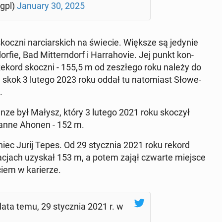
ngpl)
January 30, 2025
skoczni nar­ciar­skich na świecie. Większe są jedynie
­fie, Bad Mit­tern­dorf i Har­ra­ho­vie. Jej punkt kon­
Rekord skoczni - 155,5 m od ze­szłe­go roku należy do
skok 3 lutego 2023 roku oddał tu na­to­miast Sło­we­
.
chan­ze był Małysz, który 3 lutego 2021 roku skoczył
Janne Ahonen - 152 m.
­niec Jurij Tepes. Od 29 stycz­nia 2021 roku rekord
­ka­cjach uzyskał 153 m, a potem zajął czwarte miejsce
ciem w ka­rie­rze.
4 lata temu, 29 stycz­nia 2021 r. w