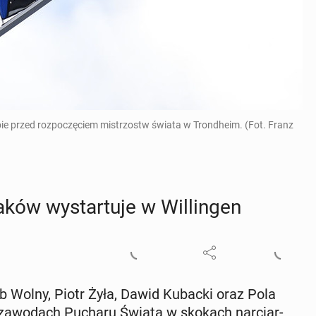
ie przed rozpoczęciem mistrzostw świata w Trondheim. (Fot. Franz
ów wy­star­tu­je w Wil­lin­gen
ub Wolny, Piotr Żyła, Dawid Kubacki oraz Pola
w za­wo­dach Pucharu Świata w skokach nar­ciar­