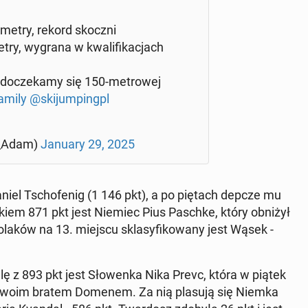
 metry, rekord skoczni
etry, wygrana w kwa­li­fi­ka­cjach
­cze­ka­my się 150-me­tro­wej
­mi­ly
@ski­jum­pingpl
z_Adam)
January 29, 2025
ak Daniel Tscho­fe­nig (1 146 pkt), a po piętach depcze mu
b­kiem 871 pkt jest Niemiec Pius Paschke, który obniżył
laków na 13. miejscu skla­sy­fi­ko­wa­ny jest Wąsek -
lę z 893 pkt jest Sło­wen­ka Nika Prevc, która w piątek
e swoim bratem Domenem. Za nią plasują się Niemka