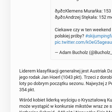
ðµð±Kle­mens Murańka: 153
ðµð±An­drzej Stękała: 152 m
Ciekawe czy w ten weekend do
pol­skiej próby?
#ski­jum­ping­fa
pic.twitter.com/kOeG5ageau
— Adam Bucholz (@Buchol
Liderem kla­sy­fi­ka­cji ge­ne­ral­nej jest Au­stri
jego rodak Jan Hoerl (1043 pkt). Trzeci z do­ro
loty po dobrym po­cząt­ku sezonu. Naj­wy­żej z Po
354 pkt.
Wśród kobiet liderką wyścigu o Krysz­ta­ło­wą Ku
może wy­stą­pić w kon­kur­sie mikstów wraz z