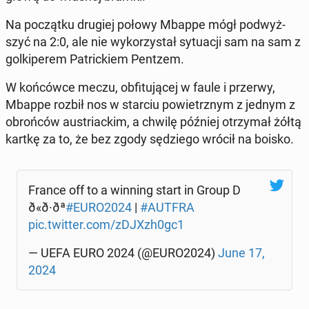
Na po­cząt­ku drugiej połowy Mbappe mógł pod­wyż­
szyć na 2:0, ale nie wy­ko­rzy­stał sy­tu­acji sam na sam z
gol­ki­pe­rem Pa­tric­kiem Pentzem.
W koń­ców­ce meczu, ob­fi­tu­ją­cej w faule i przerwy,
Mbappe rozbił nos w starciu po­wietrz­nym z jednym z
obroń­ców au­striac­kim, a chwilę później otrzy­mał żółtą
kartkę za to, że bez zgody sę­dzie­go wrócił na boisko.
France off to a winning start in Group D
ð«ð·ðª
#EURO2024
|
#AUTFRA
pic.twitter.com/zDJXzh0gc1
— UEFA EURO 2024 (@EURO2024)
June 17,
2024