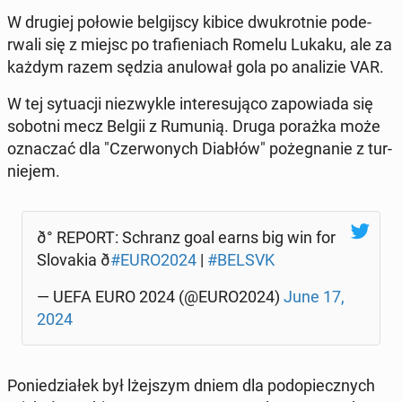
W drugiej połowie bel­gij­scy kibice dwu­krot­nie po­de­
rwa­li się z miejsc po tra­fie­niach Romelu Lukaku, ale za
każdym razem sędzia anu­lo­wał gola po ana­li­zie VAR.
W tej sy­tu­acji nie­zwy­kle in­te­re­su­ją­co za­po­wia­da się
sobotni mecz Belgii z Rumunią. Druga porażka może
ozna­czać dla "Czer­wo­nych Diabłów" po­że­gna­nie z tur­
nie­jem.
ð° REPORT: Schranz goal earns big win for
Slo­va­kia ð
#EURO2024
|
#BELSVK
— UEFA EURO 2024 (@EURO2024)
June 17,
2024
Po­nie­dzia­łek był lżej­szym dniem dla pod­opiecz­nych