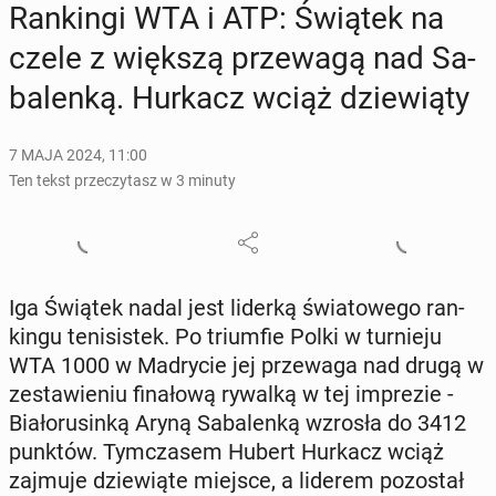
Ran­kin­gi WTA i ATP: Świątek na
czele z większą prze­wa­gą nad Sa­
ba­len­ką. Hurkacz wciąż dzie­wią­ty
7 MAJA 2024, 11:00
Ten tekst przeczytasz w 3 minuty
Iga Świątek nadal jest liderką świa­to­we­go ran­
kin­gu te­ni­si­stek. Po trium­fie Polki w tur­nie­ju
WTA 1000 w Ma­dry­cie jej prze­wa­ga nad drugą w
ze­sta­wie­niu fi­na­ło­wą rywalką w tej im­pre­zie -
Bia­ło­ru­sin­ką Aryną Sa­ba­len­ką wzrosła do 3412
punktów. Tym­cza­sem Hubert Hurkacz wciąż
zajmuje dzie­wią­te miejsce, a liderem po­zo­stał