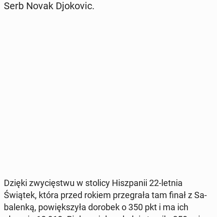
Serb Novak Djo­ko­vic.
Dzięki zwy­cię­stwu w stolicy Hisz­pa­nii 22-letnia
Świątek, która przed rokiem prze­gra­ła tam finał z Sa­
ba­len­ką, po­więk­szy­ła dorobek o 350 pkt i ma ich