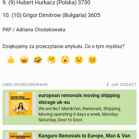
9. (9) Hubert Hurkacz (Polska) 3730
10. (10) Grigor Di­mi­trow (Buł­ga­ria) 3605
PAP / Adriana Chodakowska
Dziękujemy za przeczytanie artykułu. Co o tym myślisz?
LINKI SPONSOROWANE
JAK DODAĆ?
european removals moving shipping
storage uk-eu
We are No1 Man&Van, Removals, Shipping,
Moving operating 6 days a week, Monday-
Saturday, Door to Door.
Kanguro Removals to Europe, Man & Van