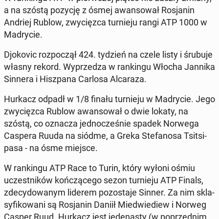
a na szóstą pozycję z ósmej awan­so­wał Ro­sja­nin
Andriej Rublow, zwy­cięz­ca tur­nie­ju rangi ATP 1000 w
Ma­dry­cie.
Djo­ko­vic roz­po­czął 424. tydzień na czele listy i śrubuje
własny rekord. Wy­prze­dza w ran­kin­gu Włocha Jannika
Sinnera i Hisz­pa­na Carlosa Al­ca­ra­za.
Hurkacz odpadł w 1/8 finału tur­nie­ju w Ma­dry­cie. Jego
zwy­cięz­ca Rublow awan­so­wał o dwie lokaty, na
szóstą, co oznacza jed­no­cze­śnie spadek Norwega
Caspera Ruuda na siódme, a Greka Ste­fa­no­sa Tsit­si­
pa­sa - na ósme miejsce.
W ran­kin­gu ATP Race to Turin, który wyłoni ośmiu
uczest­ni­ków koń­czą­ce­go sezon tur­nie­ju ATP Finals,
zde­cy­do­wa­nym liderem po­zo­sta­je Sinner. Za nim skla­
sy­fi­ko­wa­ni są Ro­sja­nin Daniił Mie­dwie­diew i Norweg
Casper Ruud. Hurkacz jest je­de­na­sty (w po­przed­nim