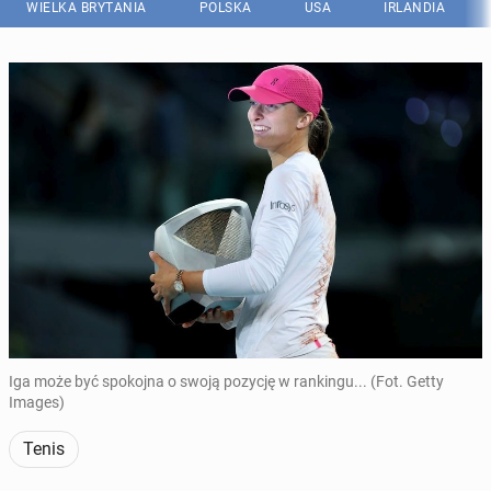
WIELKA BRYTANIA
POLSKA
USA
IRLANDIA
Iga może być spokojna o swoją pozycję w rankingu... (Fot. Getty
Images)
Tenis