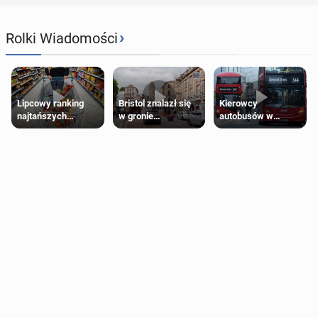
›
Rolki Wiadomości
Lipcowy ranking
Bristol znalazł się
Kierowcy
najtańszych
w gronie
autobusów w
supermarketów
najlepszych
Londynie
kierunków podróży
zapowiadają strajki
na świecie