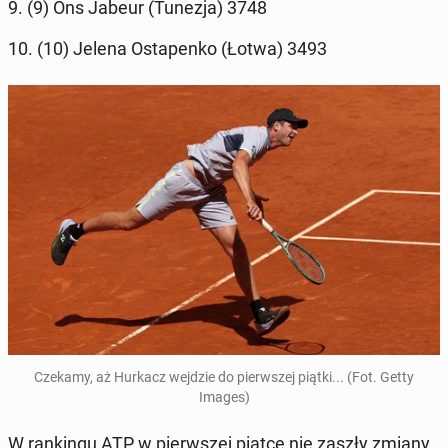
9. (9) Ons Jabeur (Tunezja) 3748
10. (10) Jelena Osta­pen­ko (Łotwa) 3493
Czekamy, aż Hurkacz wejdzie do pierw­szej piątki... (Fot. Getty
Images)
W ran­kin­gu ATP w pierw­szej piątce nie zaszły zmiany,