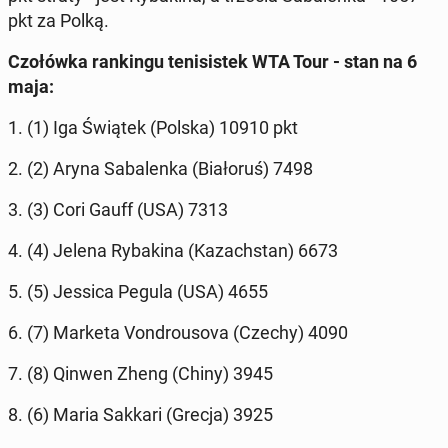
pkt za Polką.
Czo­łów­ka ran­kin­gu te­ni­si­stek WTA Tour - stan na 6
maja:
1. (1) Iga Świątek (Polska) 10910 pkt
2. (2) Aryna Sa­ba­len­ka (Bia­ło­ruś) 7498
3. (3) Cori Gauff (USA) 7313
4. (4) Jelena Ry­ba­ki­na (Ka­zach­stan) 6673
5. (5) Jessica Pegula (USA) 4655
6. (7) Marketa Von­dro­uso­va (Czechy) 4090
7. (8) Qinwen Zheng (Chiny) 3945
8. (6) Maria Sakkari (Grecja) 3925