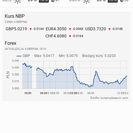
Kurs NBP
Z DNIA: 6 SIERPNIA
5.0219
4.3050
3.7320
GBP
EUR
USD
-0.0144
-0.0068
-0.0148
4.6080
CHF
-0.0164
Forex
AKTUALIZACJA:
6 SIERPNIA, 18:10
Źródło: currencybeacon.com