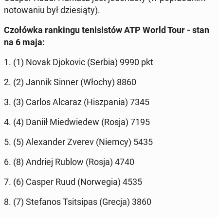
no­to­wa­niu był dzie­sią­ty).
Czo­łów­ka ran­kin­gu te­ni­si­stów ATP World Tour - stan
na 6 maja:
1. (1) Novak Djo­ko­vic (Serbia) 9990 pkt
2. (2) Jannik Sinner (Włochy) 8860
3. (3) Carlos Alcaraz (Hisz­pa­nia) 7345
4. (4) Daniił Mie­dwie­dew (Rosja) 7195
5. (5) Ale­xan­der Zverev (Niemcy) 5435
6. (8) Andriej Rublow (Rosja) 4740
7. (6) Casper Ruud (Nor­we­gia) 4535
8. (7) Ste­fa­nos Tsit­si­pas (Grecja) 3860