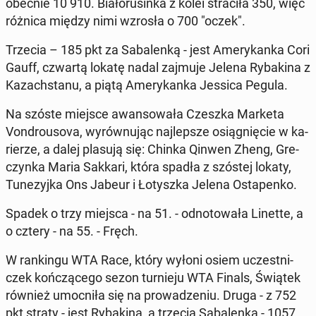
obecnie 10 910. Bia­ło­ru­sin­ka z kolei stra­ci­ła 350, więc
różnica między nimi wzrosła o 700 "oczek".
Trzecia – 185 pkt za Sa­ba­len­ką - jest Ame­ry­kan­ka Cori
Gauff, czwartą lokatę nadal zajmuje Jelena Ry­ba­ki­na z
Ka­zach­sta­nu, a piątą Ame­ry­kan­ka Jessica Pegula.
Na szóste miejsce awan­so­wa­ła Czeszka Marketa
Von­dro­uso­va, wy­rów­nu­jąc naj­lep­sze osią­gnię­cie w ka­
rie­rze, a dalej plasują się: Chinka Qinwen Zheng, Gre­
czyn­ka Maria Sakkari, która spadła z szóstej lokaty,
Tu­ne­zyj­ka Ons Jabeur i Ło­tysz­ka Jelena Osta­pen­ko.
Spadek o trzy miejsca - na 51. - od­no­to­wa­ła Linette, a
o cztery - na 55. - Fręch.
W ran­kin­gu WTA Race, który wyłoni osiem uczest­ni­
czek koń­czą­ce­go sezon tur­nie­ju WTA Finals, Świątek
również umoc­ni­ła się na pro­wa­dze­niu. Druga - z 752
pkt straty - jest Ry­ba­ki­na, a trzecia Sa­ba­len­ka - 1057