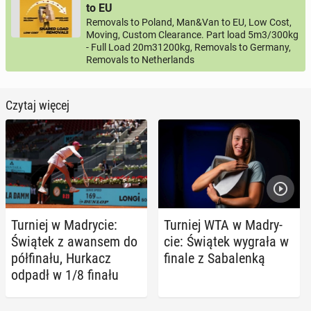
to EU
Removals to Poland, Man&Van to EU, Low Cost,
Moving, Custom Clearance. Part load 5m3/300kg
- Full Load 20m31200kg, Removals to Germany,
Removals to Netherlands
Czytaj więcej
Turniej w Ma­dry­cie:
Turniej WTA w Ma­dry­
Świątek z awansem do
cie: Świątek wygrała w
pół­fi­na­łu, Hurkacz
finale z Sa­ba­len­ką
odpadł w 1/8 finału