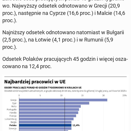
wo. Naj­wyż­szy odsetek od­no­to­wa­no w Grecji (20,9
proc.), na­stęp­nie na Cyprze (16,6 proc.) i Malcie (14,6
proc.).
Naj­niż­szy odsetek od­no­to­wa­no na­to­miast w Buł­ga­rii
(2,5 proc.), na Łotwie (4,1 proc.) i w Rumunii (5,9
proc.).
Odsetek Polaków pra­cu­ją­cych 45 godzin i więcej osza­
co­wa­no na 12,4 proc.