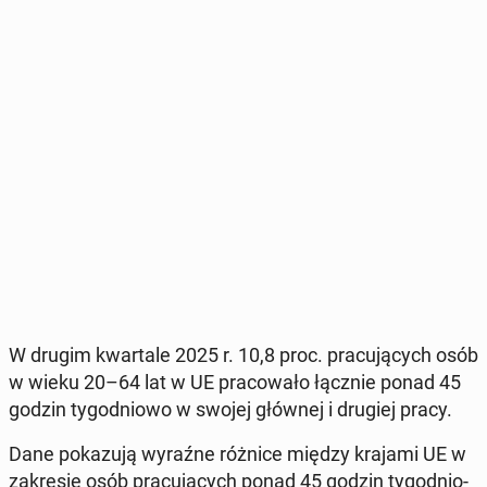
W drugim kwar­ta­le 2025 r. 10,8 proc. pra­cu­ją­cych osób
w wieku 20–64 lat w UE pra­co­wa­ło łącznie ponad 45
godzin ty­go­dnio­wo w swojej głównej i drugiej pracy.
Dane po­ka­zu­ją wyraźne różnice między krajami UE w
za­kre­sie osób pra­cu­ją­cych ponad 45 godzin ty­go­dnio­