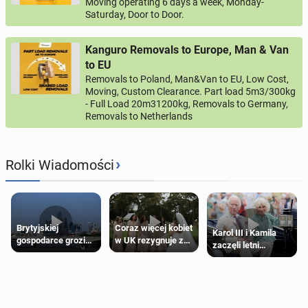
Moving operating 6 days a week, Monday-
Saturday, Door to Door.
Kanguro Removals to Europe, Man & Van
to EU
Removals to Poland, Man&Van to EU, Low Cost,
Moving, Custom Clearance. Part load 5m3/300kg
- Full Load 20m31200kg, Removals to Germany,
Removals to Netherlands
›
Rolki Wiadomości
Brytyjskiej
Coraz więcej kobiet
Karol III i Kamila
gospodarce grozi
w UK rezygnuje z
zaczęli letni
recesja, jeśli
roli druhny na
odpoczynek po
kryzys na Bliskim
ślubie
Igrzyskach
Wschodzie się
Wspólnoty w
przedłuży
Glasgow