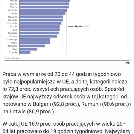
Praca w wy­mia­rze od 20 do 44 godzin ty­go­dnio­wo
była naj­po­pu­lar­niej­sza w UE, a do tej ka­te­go­rii na­le­ża­
ło 72,3 proc. wszyst­kich pra­cu­ją­cych osób. Spośród
krajów UE naj­wyż­szy odsetek osób w tej ka­te­go­rii od­
no­to­wa­no w Buł­ga­rii (92,8 proc.), Rumunii (90,6 proc.) i
na Łotwie (86,9 proc.).
W całej UE 16,9 proc. osób pra­cu­ją­cych w wieku 20–
64 lat pra­co­wa­ło do 19 godzin ty­go­dnio­wo. Naj­wyż­szy