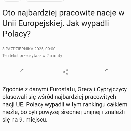
Oto naj­bar­dziej pra­co­wi­te nacje w
Unii Eu­ro­pej­skiej. Jak wypadli
Polacy?
8 PAŹDZIERNIKA 2025, 09:00
Ten tekst przeczytasz w 2 minuty
Zgodnie z danymi Eu­ro­sta­tu, Grecy i Cy­pryj­czy­cy
pla­so­wa­li się wśród naj­bar­dziej pra­co­wi­tych
nacji UE. Polacy wypadli w tym ran­kin­gu całkiem
nieźle, bo byli powyżej śred­niej unijnej i zna­leź­li
się na 9. miejscu.