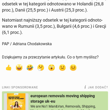
odsetek w tej ka­te­go­rii od­no­to­wa­no w Ho­lan­dii (26,8
proc.), Danii (25,5 proc.) i Austrii (25,3 proc.).
Na­to­miast naj­niż­szy odsetek w tej ka­te­go­rii od­no­to­
wa­no w Rumunii (3,5 proc.), Buł­ga­rii (4,6 proc.) i Grecji
(6,1 proc.).
PAP / Adriana Chodakowska
Dziękujemy za przeczytanie artykułu. Co o tym myślisz?
LINKI SPONSOROWANE
JAK DODAĆ?
european removals moving shipping
storage uk-eu
We are No1 Man&Van, Removals, Shipping,