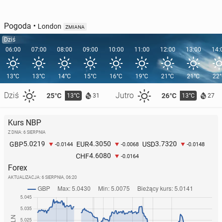
Pogoda
•
London
ZMIANA
Dziś
06:00
07:00
08:00
09:00
10:00
11:00
12:00
13:00
14:
13°C
13°C
14°C
15°C
16°C
19°C
21°C
21°C
22
Dziś
Jutro
25°C
26°C
13°C
13°C
31
27
Kurs NBP
Z DNIA: 6 SIERPNIA
5.0219
4.3050
3.7320
GBP
EUR
USD
-0.0144
-0.0068
-0.0148
4.6080
CHF
-0.0164
Forex
AKTUALIZACJA:
6 SIERPNIA, 06:20