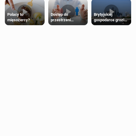
Polacy to
Dostęp do
Brytyjskiej
mięsożercy?
przestrzeni
gospodarce grozi
przeznaczonych
recesja, jeśli
dla jednej płci ma
kryzys na Bliskim
opierać się
Wschodzie się
wyłącznie na płci
przedłuży
biologicznej