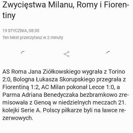
Zwy­cię­stwa Milanu, Romy i Fio­ren­
ti­ny
19 STYCZNIA, 08:30
Ten tekst przeczytasz w 2 minuty
AS Roma Jana Ziół­kow­skie­go wygrała z Torino
2:0, Bologna Łukasza Sko­rup­skie­go prze­gra­ła z
Fio­ren­ti­ną 1:2, AC Milan pokonał Lecce 1:0, a
Parma Adriana Be­ne­dy­cza­ka bez­bram­ko­wo zre­
mi­so­wa­ła z Genoą w nie­dziel­nych meczach 21.
kolejki Serie A. Polscy pił­ka­rze byli na ławce re­
zer­wo­wych.