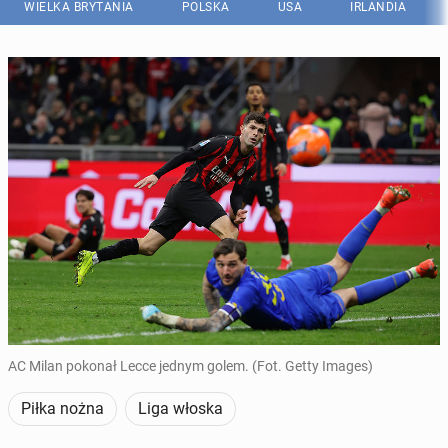
WIELKA BRYTANIA
POLSKA
USA
IRLANDIA
AC Milan pokonał Lecce jednym golem. (Fot. Getty Images)
Piłka nożna
Liga włoska