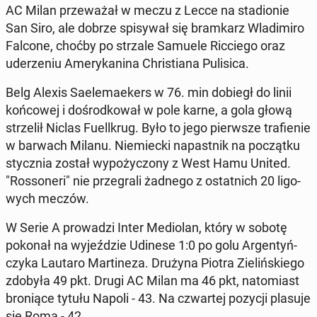
AC Milan prze­wa­żał w meczu z Lecce na sta­dio­nie
San Siro, ale dobrze spi­sy­wał się bram­karz Wla­di­mi­ro
Falcone, choćby po strzale Samuele Ric­cie­go oraz
ude­rze­niu Ame­ry­ka­ni­na Chri­stia­na Pu­li­si­ca.
Belg Alexis Sa­ele­ma­ekers w 76. min dobiegł do linii
koń­co­wej i do­środ­ko­wał w pole karne, a gola głową
strze­lił Niclas Fu­el­l­krug. Było to jego pierw­sze tra­fie­nie
w barwach Milanu. Nie­miec­ki na­past­nik na po­cząt­ku
stycz­nia został wy­po­ży­czo­ny z West Hamu United.
"Ros­so­ne­ri" nie prze­gra­li żadnego z ostat­nich 20 li­go­
wych meczów.
W Serie A pro­wa­dzi Inter Me­dio­lan, który w sobotę
pokonał na wy­jeź­dzie Udinese 1:0 po golu Ar­gen­tyń­
czy­ka Lautaro Mar­ti­ne­za. Drużyna Piotra Zie­liń­skie­go
zdobyła 49 pkt. Drugi AC Milan ma 46 pkt, na­to­miast
bro­nią­ce tytułu Napoli - 43. Na czwar­tej pozycji plasuje
się Roma - 42.