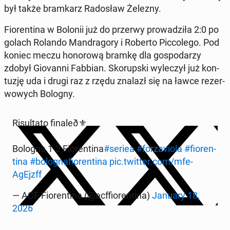
był także bram­karz Ra­do­sław Żelezny.
Fio­ren­ti­na w Bolonii już do przerwy pro­wa­dzi­ła 2:0 po
golach Rolando Man­dra­go­ry i Roberto Pic­co­le­go. Pod
koniec meczu ho­no­ro­wą bramkę dla go­spo­da­rzy
zdobył Gio­van­ni Fabbian. Sko­rup­ski wy­le­czył już kon­
tu­zję uda i drugi raz z rzędu znalazł się na ławce re­zer­
wo­wych Bologny.
Ri­sul­ta­to fi­na­le­ð⚜️
Bologna 1-2 Fio­ren­ti­na
#seriea
#fo­rza­vio­la
#fio­ren­
ti­na
#bo­lo­gna­fio­ren­ti­na
pic.twitter.com/mfe­
AgEjzff
— ACF Fio­ren­ti­na (@acf­fio­ren­ti­na)
January 18,
2026