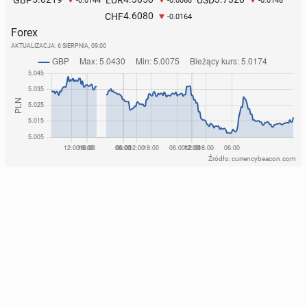
-0.0144
-0.0068
-0.0148
4.6080
CHF
-0.0164
Forex
AKTUALIZACJA:
6 SIERPNIA, 09:00
Źródło: currencybeacon.com