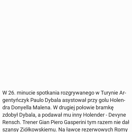
W 26. minucie spo­tka­nia roz­gry­wa­ne­go w Turynie Ar­
gen­tyń­czyk Paulo Dybala asy­sto­wał przy golu Ho­len­
dra Do­ny­el­la Malena. W drugiej połowie bramkę
zdobył Dybala, a podawał mu inny Ho­len­der - Devyne
Rensch. Trener Gian Piero Ga­spe­ri­ni tym razem nie dał
szansy Ziół­kow­skie­mu. Na ławce re­zer­wo­wych Romy