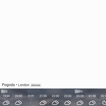
Pogoda
•
London
ZMIANA
Dziś
Jutro
19:00
20:00
20:38
21:00
22:00
23:00
00:00
01:00
02: