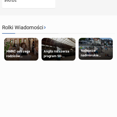
›
Rolki Wiadomości
Najlepsze
HMRC ostrzega
Anglia rozszerza
nadmorskie
rodziców
program 50-
miasteczko blisko
pobierających Child
procentowych
Londynu
Benefit. Mogą być
zniżek kolejowych
zobowiązani do
na 18-latków
zwrotu zasiłku