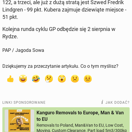
122, a trzeci, ale już z dużą stratą jest Szwed Fredrik
Lind­gren - 99 pkt. Kubera zajmuje dzie­wią­te miejsce -
51 pkt.
Kolejna runda cyklu GP od­bę­dzie się 2 sierp­nia w
Rydze.
PAP / Jagoda Sowa
Dziękujemy za przeczytanie artykułu. Co o tym myślisz?
LINKI SPONSOROWANE
JAK DODAĆ?
Kanguro Removals to Europe, Man & Van
to EU
Removals to Poland, Man&Van to EU, Low Cost,
Moving, Custom Clearance. Part load 5m3/300kg