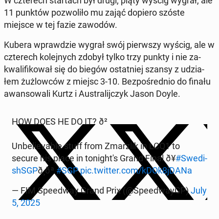
W czte­rech star­tach był drugi, piąty wyścig wygrał, ale
11 punktów po­zwo­li­ło mu zająć dopiero szóste
miejsce w tej fazie zawodów.
Kubera wpraw­dzie wygrał swój pierw­szy wyścig, ale w
czte­rech ko­lej­nych zdobył tylko trzy punkty i nie za­
kwa­li­fi­ko­wał się do biegów ostat­niej szansy z udzia­
łem żuż­low­ców z miejsc 3-10. Bez­po­śred­nio do finału
awan­so­wa­li Kurtz i Au­stra­lij­czyk Jason Doyle.
HOW DOES HE DO IT? ð²
Unbe­lie­va­ble stuff from Zmar­z­lik in LCQ1 to
secure his place in to­ni­gh­t's Grand Final ð¥
#Swe­di­
shSGP
ð¸ðª
#SGP
pic.twitter.com/kDOk8jDANa
— FIM Spe­edway Grand Prix (@Spe­edwayGP)
July
5, 2025