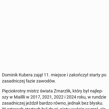
Dominik Kubera zajął 11. miejsce i za­koń­czył starty po
za­sad­ni­czej fazie zawodów.
Pię­cio­krot­ny mistrz świata Zmar­z­lik, który był naj­lep­
szy w Maillli w 2017, 2021, 2022 i 2024 roku, w rundzie
za­sad­ni­czej jeździł bardzo równo, jednak bez błysku.