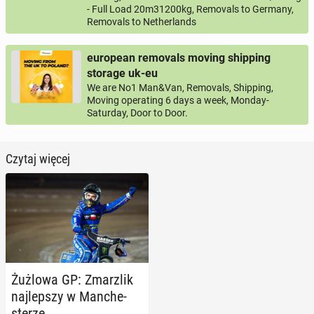
- Full Load 20m31200kg, Removals to Germany,
Removals to Netherlands
european removals moving shipping
storage uk-eu
We are No1 Man&Van, Removals, Shipping,
Moving operating 6 days a week, Monday-
Saturday, Door to Door.
Czytaj więcej
Żużlowa GP: Zmar­z­lik
naj­lep­szy w Man­che­
ste­rze