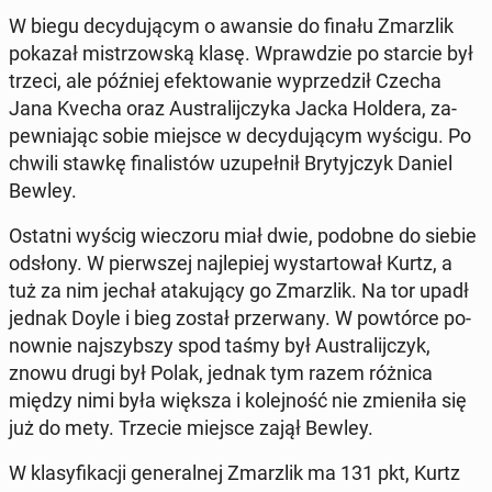
W biegu de­cy­du­ją­cym o awansie do finału Zmar­z­lik
pokazał mi­strzow­ską klasę. Wpraw­dzie po starcie był
trzeci, ale później efek­to­wa­nie wy­prze­dził Czecha
Jana Kvecha oraz Au­stra­lij­czy­ka Jacka Holdera, za­
pew­nia­jąc sobie miejsce w de­cy­du­ją­cym wyścigu. Po
chwili stawkę fi­na­li­stów uzu­peł­nił Bry­tyj­czyk Daniel
Bewley.
Ostatni wyścig wie­czo­ru miał dwie, podobne do siebie
odsłony. W pierw­szej naj­le­piej wy­star­to­wał Kurtz, a
tuż za nim jechał ata­ku­ją­cy go Zmar­z­lik. Na tor upadł
jednak Doyle i bieg został prze­rwa­ny. W po­wtór­ce po­
now­nie naj­szyb­szy spod taśmy był Au­stra­lij­czyk,
znowu drugi był Polak, jednak tym razem różnica
między nimi była większa i ko­lej­ność nie zmie­ni­ła się
już do mety. Trzecie miejsce zajął Bewley.
W kla­sy­fi­ka­cji ge­ne­ral­nej Zmar­z­lik ma 131 pkt, Kurtz