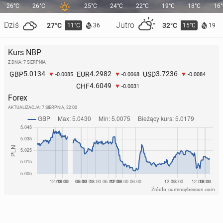
26°C
26°C
25°C
24°C
22°C
19°C
18°C
16
Dziś
Jutro
27°C
32°C
11°C
15°C
36
19
Kurs NBP
Z DNIA: 7 SIERPNIA
5.0134
4.2982
3.7236
GBP
EUR
USD
-0.0085
-0.0068
-0.0084
4.6049
CHF
-0.0031
Forex
AKTUALIZACJA:
7 SIERPNIA, 22:00
Źródło: currencybeacon.com