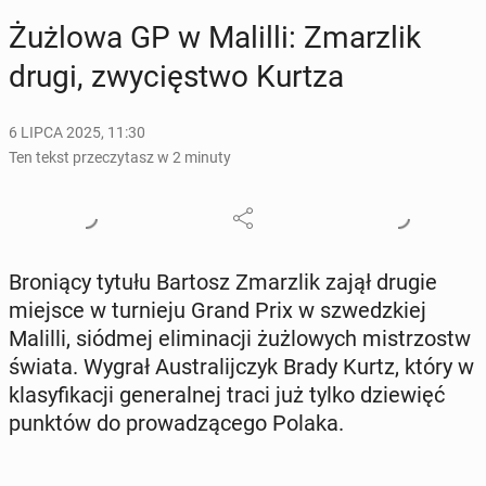
Żużlowa GP w Malilli: Zmar­z­lik
drugi, zwy­cię­stwo Kurtza
6 LIPCA 2025, 11:30
Ten tekst przeczytasz w 2 minuty
Bro­nią­cy tytułu Bartosz Zmar­z­lik zajął drugie
miejsce w tur­nie­ju Grand Prix w szwedz­kiej
Malilli, siódmej eli­mi­na­cji żuż­lo­wych mi­strzostw
świata. Wygrał Au­stra­lij­czyk Brady Kurtz, który w
kla­sy­fi­ka­cji ge­ne­ral­nej traci już tylko dzie­więć
punktów do pro­wa­dzą­ce­go Polaka.