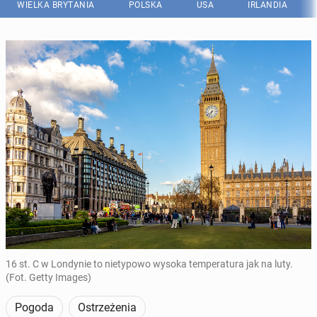
WIELKA BRYTANIA
POLSKA
USA
IRLANDIA
16 st. C w Londynie to nietypowo wysoka temperatura jak na luty.
(Fot. Getty Images)
Pogoda
Ostrzeżenia