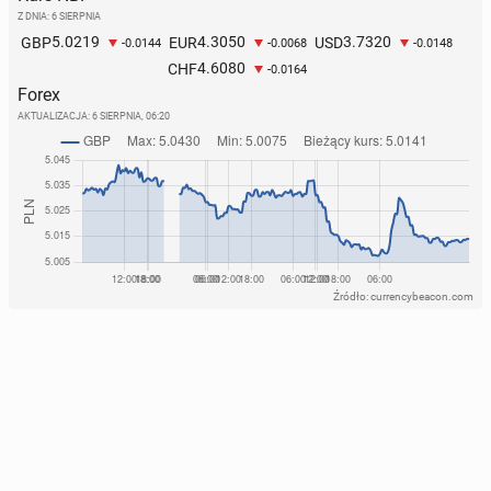
Z DNIA: 6 SIERPNIA
5.0219
4.3050
3.7320
GBP
EUR
USD
-0.0144
-0.0068
-0.0148
4.6080
CHF
-0.0164
Forex
AKTUALIZACJA:
6 SIERPNIA, 06:20
Źródło: currencybeacon.com