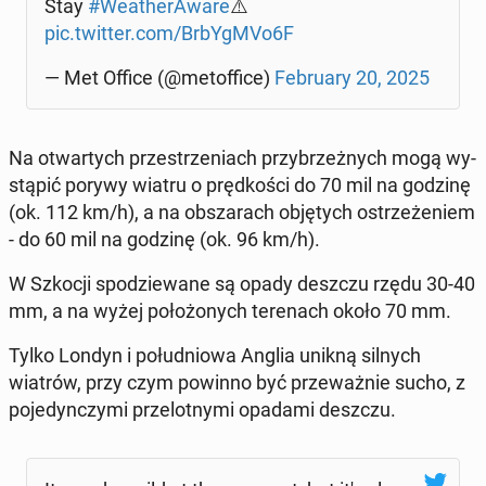
Stay
#We­athe­rA­wa­re
⚠️
pic.twitter.com/BrbYg­MVo6F
— Met Office (@me­tof­fi­ce)
Fe­bru­ary 20, 2025
Na otwar­tych prze­strze­niach przy­brzeż­nych mogą wy­
stą­pić porywy wiatru o pręd­ko­ści do 70 mil na godzinę
(ok. 112 km/h), a na ob­sza­rach ob­ję­tych ostrze­że­niem
- do 60 mil na godzinę (ok. 96 km/h).
W Szkocji spo­dzie­wa­ne są opady deszczu rzędu 30-40
mm, a na wyżej po­ło­żo­nych te­re­nach około 70 mm.
Tylko Londyn i po­łu­dnio­wa Anglia unikną silnych
wiatrów, przy czym powinno być prze­waż­nie sucho, z
po­je­dyn­czy­mi prze­lot­ny­mi opadami deszczu.