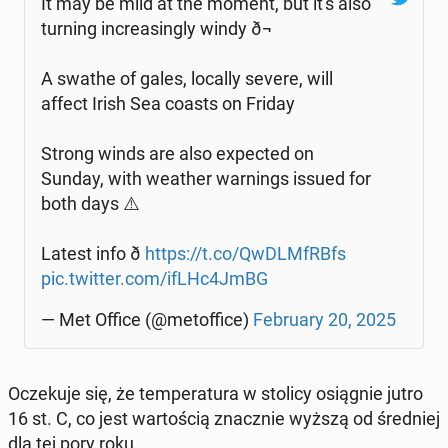
It may be mild at the moment, but it's also
turning in­cre­asin­gly windy ð¬️
A swathe of gales, locally severe, will
affect Irish Sea coasts on Friday
Strong winds are also expec­ted on
Sunday, with weather war­nings issued for
both days ⚠️
Latest info ð
https://t.co/Qw­DLM­fRBfs
pic.twitter.com/ifLHc4JmBG
— Met Office (@me­tof­fi­ce)
Fe­bru­ary 20, 2025
Ocze­ku­je się, że tem­pe­ra­tu­ra w stolicy osią­gnie jutro
16 st. C, co jest war­to­ścią znacz­nie wyższą od śred­niej
dla tej pory roku.