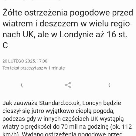
Żółte ostrze­że­nia po­go­do­we przed
wiatrem i desz­czem w wielu re­gio­
nach UK, ale w Lon­dy­nie aż 16 st.
C
20 LUTEGO 2025, 17:00
Ten tekst przeczytasz w 1 minutę
Jak zauważa Stan­dard.co.uk, Londyn będzie
cieszył się jutro wy­jąt­ko­wo ciepłą pogodą,
podczas gdy w innych czę­ściach UK wy­stą­pią
wiatry o pręd­ko­ści do 70 mil na godzinę (ok. 112
km/h). Wydano ostrze­że­nia po­go­do­we przed