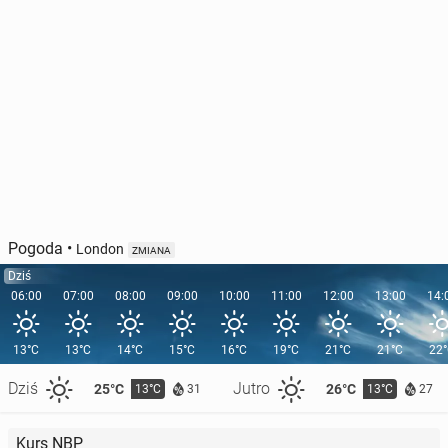
Pogoda
•
London
ZMIANA
Dziś
06:00
07:00
08:00
09:00
10:00
11:00
12:00
13:00
14:
13°C
13°C
14°C
15°C
16°C
19°C
21°C
21°C
22
Dziś
Jutro
25°C
26°C
13°C
13°C
31
27
Kurs NBP