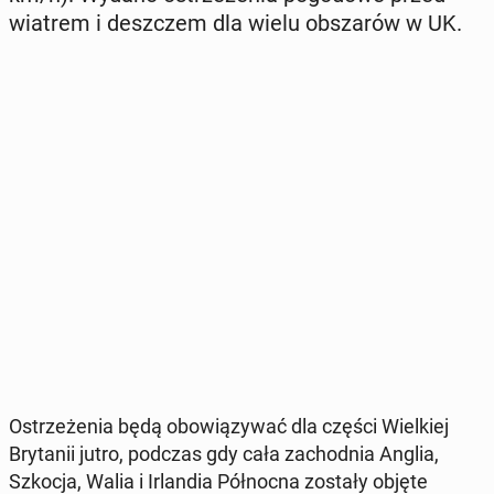
wiatrem i desz­czem dla wielu ob­sza­rów w UK.
Ostrze­że­nia będą obo­wią­zy­wać dla części Wiel­kiej
Bry­ta­nii jutro, podczas gdy cała za­chod­nia Anglia,
Szkocja, Walia i Ir­lan­dia Pół­noc­na zostały objęte