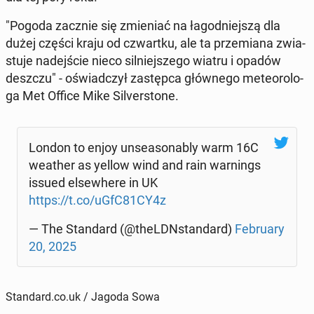
"Pogoda zacznie się zmie­niać na ła­god­niej­szą dla
dużej części kraju od czwart­ku, ale ta prze­mia­na zwia­
stu­je na­dej­ście nieco sil­niej­sze­go wiatru i opadów
deszczu" - oświad­czył za­stęp­ca głów­ne­go me­te­oro­lo­
ga Met Office Mike Si­lver­sto­ne.
London to enjoy unse­aso­na­bly warm 16C
weather as yellow wind and rain war­nings
issued el­se­whe­re in UK
https://t.co/uGfC81CY4z
— The Stan­dard (@theLDN­stan­dard)
Fe­bru­ary
20, 2025
Standard.co.uk / Jagoda Sowa