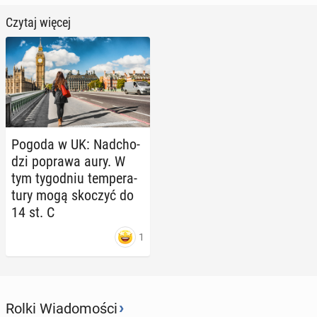
Czytaj więcej
Pogoda w UK: Nad­cho­
dzi poprawa aury. W
tym ty­go­dniu tem­pe­ra­
tu­ry mogą skoczyć do
14 st. C
1
›
Rolki Wiadomości