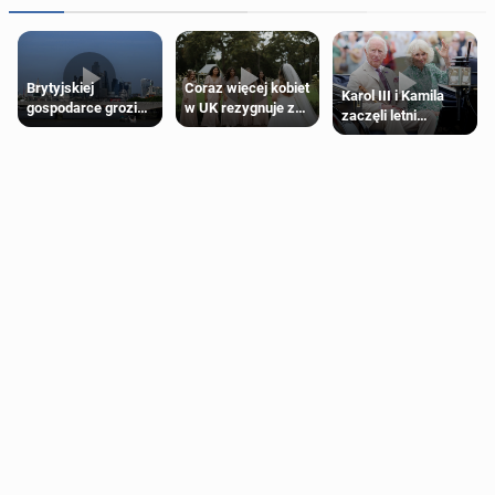
Brytyjskiej
Coraz więcej kobiet
Karol III i Kamila
gospodarce grozi
w UK rezygnuje z
zaczęli letni
recesja, jeśli
roli druhny na
odpoczynek po
kryzys na Bliskim
ślubie
Igrzyskach
Wschodzie się
Wspólnoty w
przedłuży
Glasgow