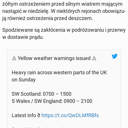
żółtym ostrze­że­niem przed silnym wiatrem mającym
na­stą­pić w nie­dzie­lę. W nie­któ­rych re­jo­nach obo­wią­zu­
ją również ostrze­że­nia przed desz­czem.
Spo­dzie­wa­ne są za­kłó­ce­nia w po­dró­żo­wa­niu i przerwy
w do­sta­wie prądu.
⚠️ Yellow weather war­nings issued ⚠️
Heavy rain across western parts of the UK
on Sunday
SW Sco­tland: 0700 – 1500
S Wales / SW England: 0900 – 2100
Latest info ð
https://t.co/Qw­DLM­fRBfs