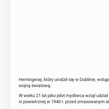
He­min­gway, który urodził się w Du­bli­nie, wstąpi
wojną świa­to­wą.
W wieku 21 lat jako pilot my­śliw­ca wziął udział w
ni po­wietrz­nej w 1940 r. przed zma­so­wa­nym a