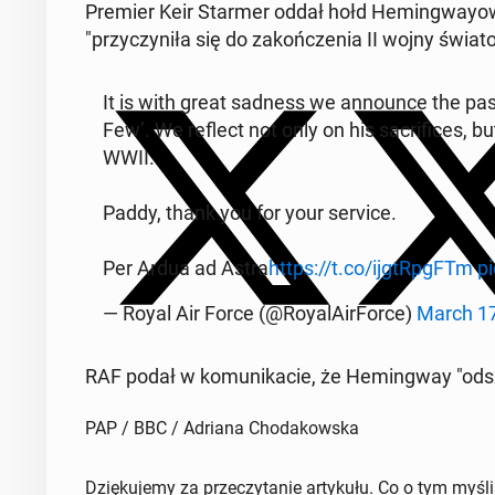
Premier Keir Starmer oddał hołd He­min­gway­owi
"przy­czy­ni­ła się do za­koń­cze­nia II wojny świa­
It is with great sadness we an­no­un­ce the p
Few’. We reflect not only on his sa­cri­fi­ces, bu
WWII.
Paddy, thank you for your service.
Per Ardua ad Astra
https://t.co/ijg­tRpg­FTm
p
— Royal Air Force (@Roy­alA­ir­For­ce)
March 17
RAF podał w ko­mu­ni­ka­cie, że He­min­gway "odsze
PAP / BBC / Adriana Chodakowska
Dziękujemy za przeczytanie artykułu. Co o tym myśl