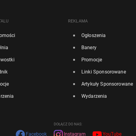
TALU
REKLAMA
omości
Ogłoszenia
lnia
Banery
awostki
Promocje
dnik
Linki Sponsorowane
ocje
Artykuły Sponsorowane
rzenia
Wydarzenia
DOŁĄCZ DO NAS:
Facebook
Instagram
YouTube