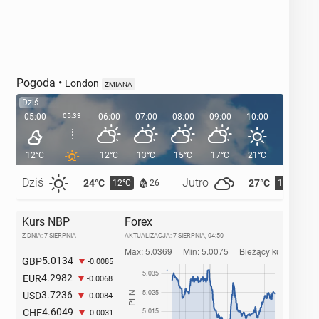
Pogoda
•
London
ZMIANA
Dziś
05:00
05:33
06:00
07:00
08:00
09:00
10:00
11:00
12°C
12°C
13°C
15°C
17°C
21°C
21°C
Dziś
Jutro
24°C
27°C
12°C
14°C
26
Kurs NBP
Forex
Z DNIA: 7 SIERPNIA
AKTUALIZACJA:
7 SIERPNIA, 04:50
5.0134
GBP
-0.0085
4.2982
EUR
-0.0068
3.7236
USD
-0.0084
4.6049
CHF
-0.0031