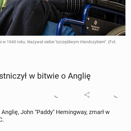
 w 1940 roku. Nazywał siebie "szczęśliwym Irlandczykiem". (Fot.
t­ni­czył w bitwie o Anglię
e o Anglię, John "Paddy" He­min­gway, zmarł w
C.