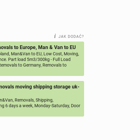
JAK DODAĆ?
vals to Europe, Man & Van to EU
land, Man&Van to EU, Low Cost, Moving,
ce. Part load 5m3/300kg - Full Load
emovals to Germany, Removals to
ovals moving shipping storage uk-
&Van, Removals, Shipping,
ng 6 days a week, Monday-Saturday, Door