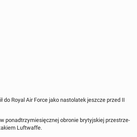
ł do Royal Air Force jako na­sto­la­tek jeszcze przed II
 po­nad­trzy­mie­sięcz­nej obronie bry­tyj­skiej prze­strze­
takiem Luft­waf­fe.