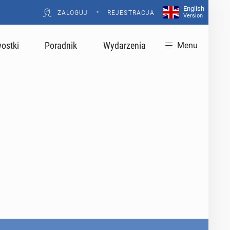
English
•
ZALOGUJ
REJESTRACJA
Version
ostki
Poradnik
Wydarzenia
Menu