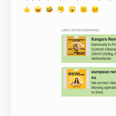
LINKI SPONSOROWANE
Kanguro Remo
Removals to Po
Custom Clearan
20m31200kg, R
Netherlands
european rem
eu
We are No1 Man
Moving operati
to Door.