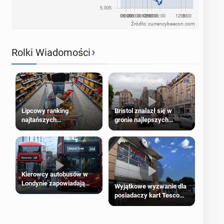
Źródło: currencybeacon.com
›
Rolki Wiadomości
Lipcowy ranking
Bristol znalazł się w
najtańszych
gronie najlepszych
supermarketów
kierunków podróży na
świecie
Kierowcy autobusów w
Londynie zapowiadają
Wyjątkowe wyzwanie dla
strajki
posiadaczy kart Tesco
Clubcard!