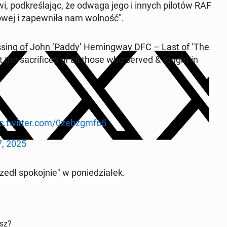
, pod­kre­śla­jąc, że odwaga jego i innych pilotów RAF
to­wej i za­pew­ni­ła nam wolność".
assing of John ‘Paddy’ He­min­gway DFC – Last of ‘The
t the sa­cri­fi­ces of all those who served & fought in
ic.twitter.com/0zebzgmf65
, 2025
dł spo­koj­nie" w po­nie­dzia­łek.
isz?