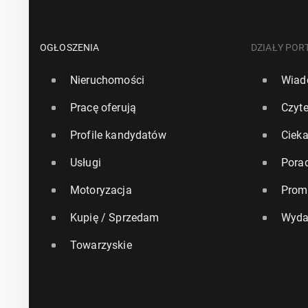
OGŁOSZENIA
DZIAŁY POR
Nieruchomości
Wiad
Pracę oferują
Czyte
Profile kandydatów
Ciek
Usługi
Pora
Motoryzacja
Prom
Kupię / Sprzedam
Wyda
Towarzyskie