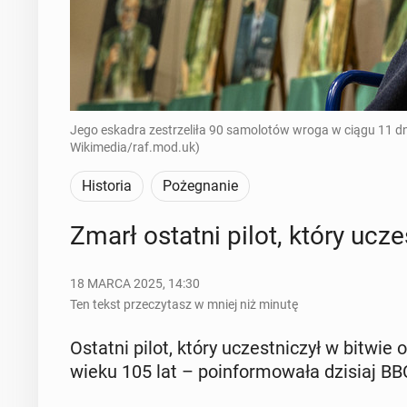
Jego eskadra zestrzeliła 90 samolotów wroga w ciągu 11 dni
Wikimedia/raf.mod.uk)
Historia
Pożegnanie
Zmarł ostatni pilot, który uczes
18 MARCA 2025, 14:30
Ten tekst przeczytasz w mniej niż minutę
Ostatni pilot, który uczest­ni­czył w bitwi
wieku 105 lat – po­in­for­mo­wa­ła dzisiaj BB