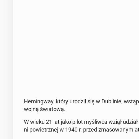
He­min­gway, który urodził się w Du­bli­nie, wstąpi
wojną świa­to­wą.
W wieku 21 lat jako pilot my­śliw­ca wziął udział w
ni po­wietrz­nej w 1940 r. przed zma­so­wa­nym a