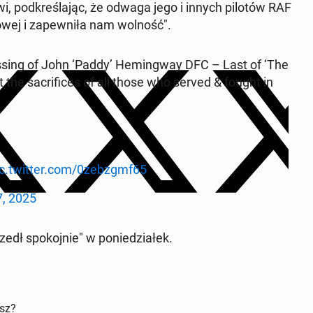
, pod­kre­śla­jąc, że odwaga jego i innych pilotów RAF
to­wej i za­pew­ni­ła nam wolność".
assing of John ‘Paddy’ He­min­gway DFC – Last of ‘The
t the sa­cri­fi­ces of all those who served & fought in
ic.twitter.com/0zebzgmf65
, 2025
dł spo­koj­nie" w po­nie­dzia­łek.
isz?