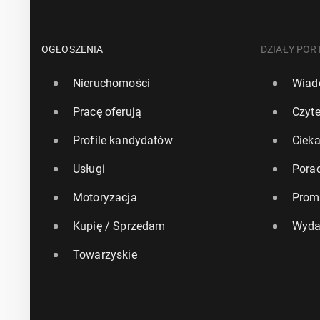
OGŁOSZENIA
DZIAŁY POR
Nieruchomości
Wiad
Pracę oferują
Czyte
Profile kandydatów
Ciek
Usługi
Pora
Motoryzacja
Prom
Kupię / Sprzedam
Wyda
Towarzyskie