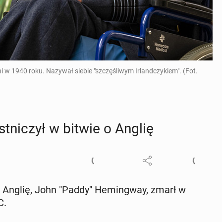
 w 1940 roku. Nazywał siebie "szczęśliwym Irlandczykiem". (Fot.
t­ni­czył w bitwie o Anglię
e o Anglię, John "Paddy" He­min­gway, zmarł w
C.