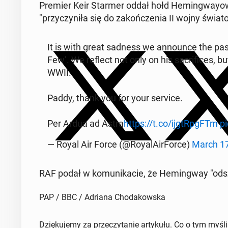
Premier Keir Starmer oddał hołd He­min­gway­owi
"przy­czy­ni­ła się do za­koń­cze­nia II wojny świa­
It is with great sadness we an­no­un­ce the p
Few’. We reflect not only on his sa­cri­fi­ces, bu
WWII.
Paddy, thank you for your service.
Per Ardua ad Astra
https://t.co/ijg­tRpg­FTm
p
— Royal Air Force (@Roy­alA­ir­For­ce)
March 17
RAF podał w ko­mu­ni­ka­cie, że He­min­gway "odsze
PAP / BBC / Adriana Chodakowska
Dziękujemy za przeczytanie artykułu. Co o tym myśl