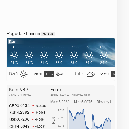
Pogoda
•
London
ZMIANA
Dziś
10:00
11:00
12:00
13:00
14:00
15:00
16:00
17:00
21°C
21°C
21°C
22°C
23°C
26°C
26°C
25°C
Dziś
Jutro
26°C
27°C
10°C
14°C
40
Kurs NBP
Forex
Z DNIA: 7 SIERPNIA
AKTUALIZACJA:
7 SIERPNIA, 09:30
5.0134
GBP
-0.0085
4.2982
EUR
-0.0068
3.7236
USD
-0.0084
4.6049
CHF
-0.0031