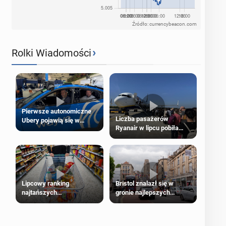
Źródło: currencybeacon.com
›
Rolki Wiadomości
Pierwsze autonomiczne
Liczba pasażerów
Ubery pojawią się w
Ryanair w lipcu pobiła
Londynie jeszcze tego
rekord
lata
Lipcowy ranking
Bristol znalazł się w
najtańszych
gronie najlepszych
supermarketów
kierunków podróży na
świecie