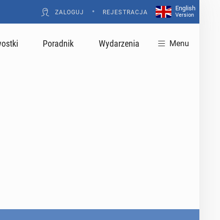
English
•
ZALOGUJ
REJESTRACJA
Version
ostki
Poradnik
Wydarzenia
Menu