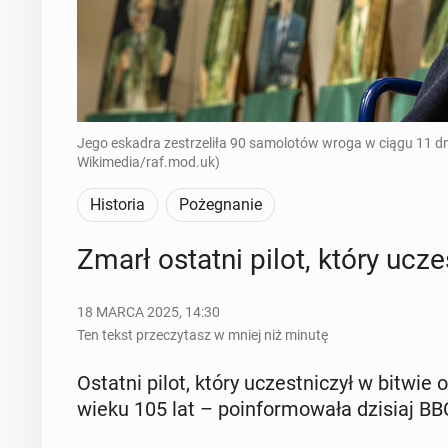
Jego eskadra zestrzeliła 90 samolotów wroga w ciągu 11 dni
Wikimedia/raf.mod.uk)
Historia
Pożegnanie
Zmarł ostatni pilot, który uczes
18 MARCA 2025, 14:30
Ten tekst przeczytasz w mniej niż minutę
Ostatni pilot, który uczest­ni­czył w bitwi
wieku 105 lat – po­in­for­mo­wa­ła dzisiaj BB