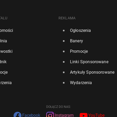
TALU
REKLAMA
omości
Ogłoszenia
lnia
Banery
awostki
Promocje
dnik
Linki Sponsorowane
ocje
Artykuły Sponsorowane
rzenia
Wydarzenia
DOŁĄCZ DO NAS:
Facebook
Instagram
YouTube