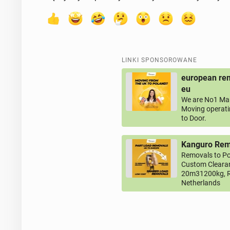
LINKI SPONSOROWANE
european rem
eu
We are No1 Man
Moving operati
to Door.
Kanguro Remo
Removals to Po
Custom Clearan
20m31200kg, R
Netherlands