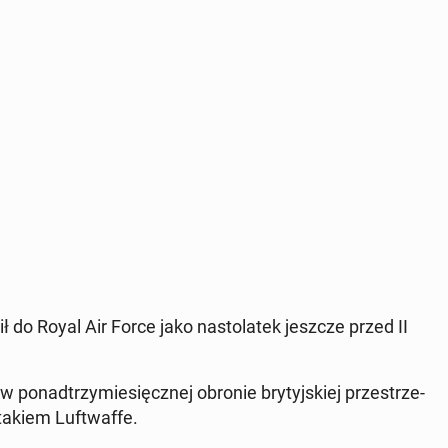
ł do Royal Air Force jako na­sto­la­tek jeszcze przed II
 po­nad­trzy­mie­sięcz­nej obronie bry­tyj­skiej prze­strze­
takiem Luft­waf­fe.