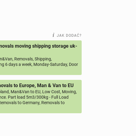
JAK DODAĆ?
ovals moving shipping storage uk-
&Van, Removals, Shipping,
ng 6 days a week, Monday-Saturday, Door
vals to Europe, Man & Van to EU
land, Man&Van to EU, Low Cost, Moving,
ce. Part load 5m3/300kg - Full Load
emovals to Germany, Removals to