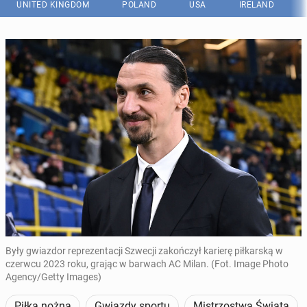
UNITED KINGDOM
POLAND
USA
IRELAND
Były gwiazdor reprezentacji Szwecji zakończył karierę piłkarską w
czerwcu 2023 roku, grając w barwach AC Milan. (Fot. Image Photo
Agency/Getty Images)
Piłka nożna
Gwiazdy sportu
Mistrzostwa Świata