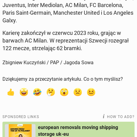
Ju­ven­tus, Inter Medi­olan, AC Milan, FC Barcelona,
Paris Saint-Germain, Man­ches­ter United i Los Angeles
Galxy.
Karierę za­kończył w czerwcu 2023 roku, grając w
barwach AC Milan. W reprezen­tacji Szwecji roze­grał
122 mecze, strze­la­jąc 62 bramki.
Zbigniew Kuczyński / PAP / Jagoda Sowa
Dziękujemy za przeczytanie artykułu. Co o tym myślisz?
SPONSORED LINKS
HOW TO ADD?
european removals moving shipping
storage uk-eu