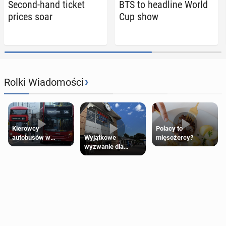
Second-hand ticket
BTS to head­line World
prices soar
Cup show
›
Rolki Wiadomości
Kierowcy
Polacy to
Wyjątkowe
autobusów w
mięsożercy?
wyzwanie dla
Londynie
posiadaczy kart
zapowiadają strajki
Tesco Clubcard!