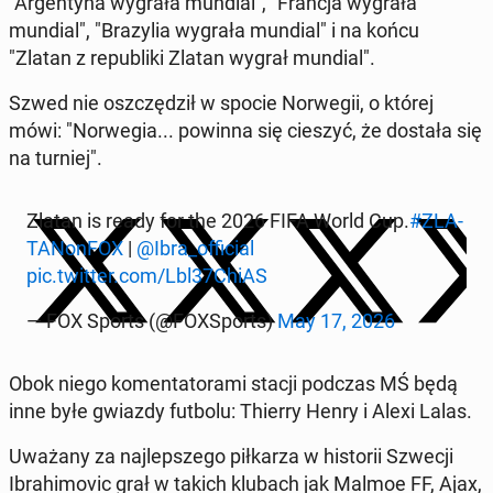
"Ar­gen­ty­na wygrała mundial", "Francja wygrała
mundial", "Brazylia wygrała mundial" i na końcu
"Zlatan z re­pub­li­ki Zlatan wygrał mundial".
Szwed nie os­zczędz­ił w spocie Nor­wegii, o której
mówi: "Nor­we­gia... powinna się cieszyć, że dostała się
na turniej".
Zlatan is ready for the 2026 FIFA World Cup.
#ZLA­
TANon­FOX
|
@Ibra_of­fi­cial
pic.twitter.com/Lbl37ChiAS
— FOX Sports (@FOXS­ports)
May 17, 2026
Obok niego ko­men­ta­tora­mi stacji podczas MŚ będą
inne byłe gwiazdy futbolu: Thierry Henry i Alexi Lalas.
Uważany za na­jlep­szego piłkarza w his­torii Szwecji
Ibrahi­movic grał w takich klubach jak Malmoe FF, Ajax,