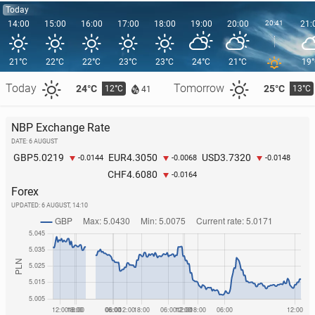
Today
14:00
15:00
16:00
17:00
18:00
19:00
20:00
20:41
21:
21°C
22°C
22°C
23°C
23°C
24°C
21°C
19
Today
Tomorrow
24°C
25°C
12°C
13°C
41
NBP Exchange Rate
DATE: 6 AUGUST
5.0219
4.3050
3.7320
GBP
EUR
USD
-0.0144
-0.0068
-0.0148
4.6080
CHF
-0.0164
Forex
UPDATED:
6 AUGUST, 14:10