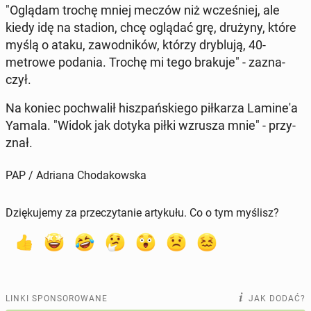
"Oglądam trochę mniej meczów niż wcze­śniej, ale
kiedy idę na stadion, chcę oglądać grę, drużyny, które
myślą o ataku, za­wod­ni­ków, którzy dry­blu­ją, 40-
metrowe podania. Trochę mi tego brakuje" - za­zna­
czył.
Na koniec po­chwa­lił hisz­pań­skie­go pił­ka­rza La­mi­ne­'a
Yamala. "Widok jak dotyka piłki wzrusza mnie" - przy­
znał.
PAP / Adriana Chodakowska
Dziękujemy za przeczytanie artykułu. Co o tym myślisz?
LINKI SPONSOROWANE
JAK DODAĆ?