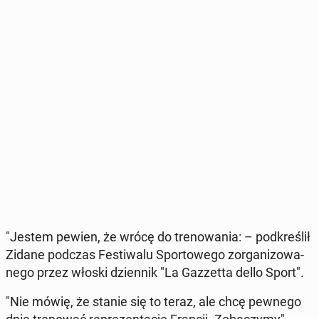
"Jestem pewien, że wrócę do tre­no­wa­nia: – pod­kre­ślił
Zidane podczas Fe­sti­wa­lu Spor­to­we­go zor­ga­ni­zo­wa­
ne­go przez włoski dzien­nik "La Gaz­zet­ta dello Sport".
"Nie mówię, że stanie się to teraz, ale chcę pewnego