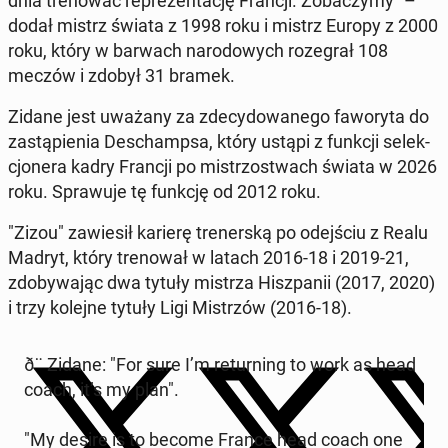
dnia tre­no­wać re­pre­zen­ta­cję Francji. Zo­ba­czy­my" –
dodał mistrz świata z 1998 roku i mistrz Europy z 2000
roku, który w barwach na­ro­do­wych ro­ze­grał 108
meczów i zdobył 31 bramek.
Zidane jest uważany za zde­cy­do­wa­ne­go fa­wo­ry­ta do
za­stą­pie­nia De­schamp­sa, który ustąpi z funkcji se­lek­
cjo­ne­ra kadry Francji po mi­strzo­stwach świata w 2026
roku. Spra­wu­je tę funkcję od 2012 roku.
"Zizou" za­wie­sił karierę tre­ner­ską po odej­ściu z Realu
Madryt, który tre­no­wał w latach 2016-18 i 2019-21,
zdo­by­wa­jąc dwa tytuły mistrza Hisz­pa­nii (2017, 2020)
i trzy kolejne tytuły Ligi Mi­strzów (2016-18).
ð¨ Zidane: "For sure I’m re­tur­ning to work as head
coach, it’s my plan".
"My desire is to become France head coach one