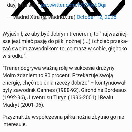
day, let’s see."
pic.twitter.com/MY98ybOqii
— Madrid Xtra (@Ma­dri­dXtra)
October 12, 2025
Wy­ja­śnił, że aby być dobrym tre­ne­rem, to "naj­waż­niej­
sze jest mieć pasję do piłki nożnej (...) i chcieć prze­ka­
zać swoim za­wod­ni­kom to, co masz w sobie, głęboko
w środku".
"Trener odgrywa ważną rolę w suk­ce­sie drużyny.
Moim zdaniem to 80 procent. Prze­ka­zu­je swoją
energię, chęć ro­bie­nia rzeczy dobrze" – kon­ty­nu­ował
były za­wod­nik Cannes (1988-92), Gi­ron­dins Bor­de­aux
(1992-96), Ju­ven­tu­su Turyn (1996-2001) i Realu
Madryt (2001-06).
Przy­znał, że współ­cze­sna piłka nożna zbytnio go nie
in­te­re­su­je.