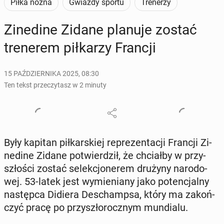
Piłka nożna
Gwiazdy sportu
Trenerzy
Zi­ne­di­ne Zidane planuje zostać
tre­ne­rem pił­ka­rzy Francji
15 PAŹDZIERNIKA 2025, 08:30
Ten tekst przeczytasz w 2 minuty
Były kapitan pił­kar­skiej re­pre­zen­ta­cji Francji Zi­
ne­di­ne Zidane po­twier­dził, że chciał­by w przy­
szło­ści zostać se­lek­cjo­ne­rem drużyny na­ro­do­
wej. 53-latek jest wy­mie­nia­ny jako po­ten­cjal­ny
na­stęp­ca Didiera De­schamp­sa, który ma za­koń­
czyć pracę po przy­szło­rocz­nym mun­dia­lu.