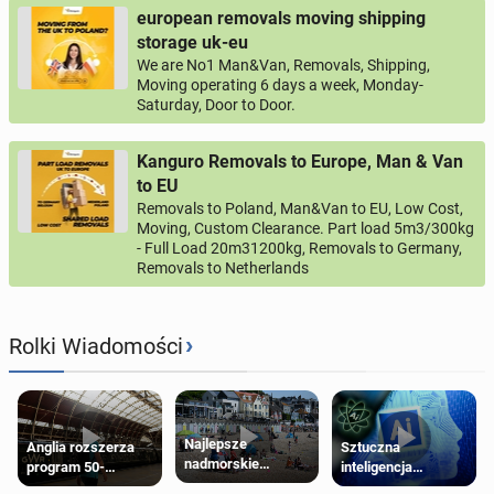
european removals moving shipping
storage uk-eu
We are No1 Man&Van, Removals, Shipping,
Moving operating 6 days a week, Monday-
Saturday, Door to Door.
Kanguro Removals to Europe, Man & Van
to EU
Removals to Poland, Man&Van to EU, Low Cost,
Moving, Custom Clearance. Part load 5m3/300kg
- Full Load 20m31200kg, Removals to Germany,
Removals to Netherlands
›
Rolki Wiadomości
Najlepsze
Anglia rozszerza
Sztuczna
nadmorskie
program 50-
inteligencja
miasteczko blisko
procentowych
próbowała oszukać