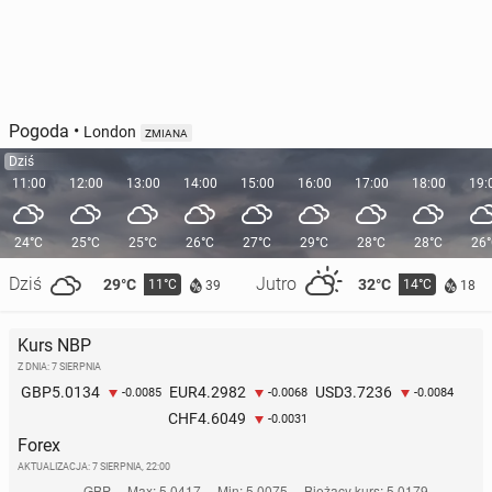
Pogoda
•
London
ZMIANA
Dziś
11:00
12:00
13:00
14:00
15:00
16:00
17:00
18:00
19:
24°C
25°C
25°C
26°C
27°C
29°C
28°C
28°C
26
Dziś
Jutro
29°C
32°C
11°C
14°C
39
18
Kurs NBP
Z DNIA: 7 SIERPNIA
5.0134
4.2982
3.7236
GBP
EUR
USD
-0.0085
-0.0068
-0.0084
4.6049
CHF
-0.0031
Forex
AKTUALIZACJA:
7 SIERPNIA, 22:00