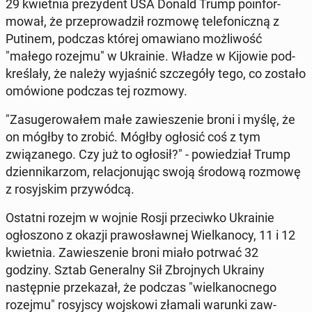
29 kwiet­nia prezy­dent USA Donald Trump poin­for­
mował, że przeprowadz­ił rozmowę tele­fon­iczną z
Putinem, podczas której omaw­iano możli­wość
"małego rozejmu" w Ukrainie. Władze w Kijowie pod­
kreślały, że należy wy­jaśnić szczegóły tego, co zostało
omówione podczas tej rozmowy.
"Za­sug­erowałem małe za­w­iesze­nie broni i myślę, że
on mógłby to zrobić. Mógłby ogłosić coś z tym
związanego. Czy już to ogłosił?" - powiedzi­ał Trump
dzi­en­nikar­zom, relacjonu­jąc swoją środową rozmowę
z rosyjskim przy­wód­cą.
Ostatni rozejm w wojnie Rosji prze­ci­wko Ukrainie
ogłos­zono z okazji pra­wosławnej Wielka­nocy, 11 i 12
kwiet­nia. Za­w­iesze­nie broni miało potrwać 32
godziny. Sztab Gen­er­al­ny Sił Zbro­jnych Ukrainy
następ­nie przekazał, że podczas "wielka­noc­nego
rozejmu" rosyjs­cy wo­jskowi złamali warunki za­w­