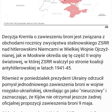
Decyzja Kremla o za­w­iesze­niu broni jest związana z
ob­choda­mi roczni­cy zwycięst­wa stal­i­nowskiego ZSRR
nad hitlerowski­mi Niem­ca­mi w Wielkiej Wojnie Ojczyź­
ni­anej, jak w Moskwie określa się tę część II wojny
świa­towej, w której ZSRR walczył po stronie koal­icji
an­ty­hitlerowskiej w latach 1941-45.
Również w poniedzi­ałek prezy­dent Ukrainy odrzu­cił
pomysł jednod­niowego za­w­ieszenia broni w wojnie
rosyjsko-ukraińskiej, określa­jąc go jako "nieucz­ci­wy" i
za­z­nacza­jąc, że Kijów nie otrzy­mał jeszcze żadnej
ofic­jal­nej propozy­cji za­w­ieszenia broni 9 maja.