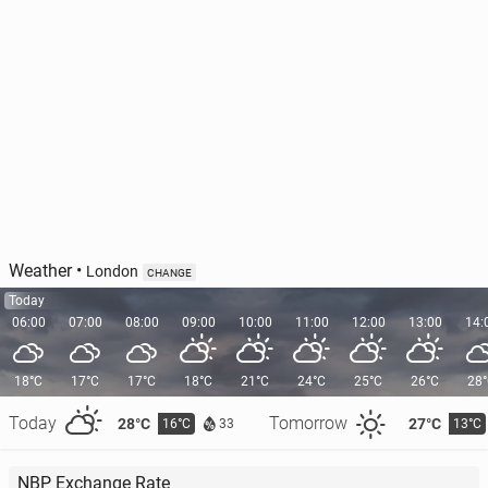
Weather
•
London
CHANGE
Today
06:00
07:00
08:00
09:00
10:00
11:00
12:00
13:00
14:
18°C
17°C
17°C
18°C
21°C
24°C
25°C
26°C
28
Today
Tomorrow
28°C
27°C
16°C
13°C
33
NBP Exchange Rate