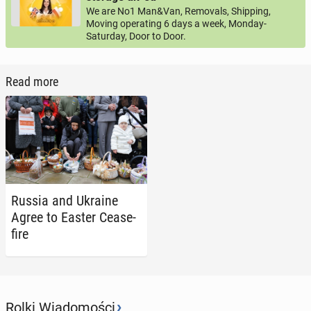
We are No1 Man&Van, Removals, Shipping,
Moving operating 6 days a week, Monday-
Saturday, Door to Door.
Read more
Russia and Ukraine
Agree to Easter Cease­
fire
›
Rolki Wiadomości