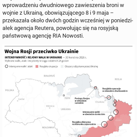
wprowadze­niu dwud­niowego za­w­ieszenia broni w
wojnie z Ukrainą, obow­iązu­jącego 8 i 9 maja –
przekaza­ła około dwóch godzin wcześniej w poniedzi­
ałek agencja Reutera, powołu­jąc się na rosyjską
państ­wową agencję RIA Nowosti.