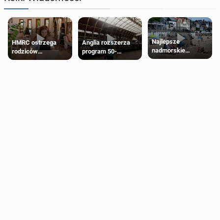
Najlepsze
HMRC ostrzega
Anglia rozszerza
nadmorskie
rodziców
program 50-
miasteczko blisko
pobierających Child
procentowych
Londynu
Benefit. Mogą być
zniżek kolejowych
zobowiązani do
na 18-latków
zwrotu zasiłku