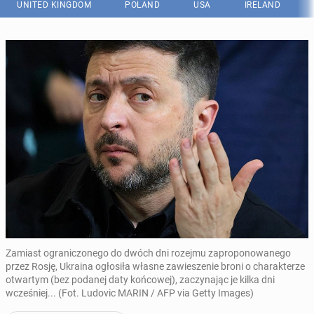
UNITED KINGDOM
POLAND
USA
IRELAND
Zamiast ograniczonego do dwóch dni rozejmu zaproponowanego
przez Rosję, Ukraina ogłosiła własne zawieszenie broni o charakterze
otwartym (bez podanej daty końcowej), zaczynając je kilka dni
wcześniej... (Fot. Ludovic MARIN / AFP via Getty Images)