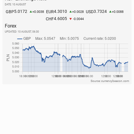
DATE: 10 AUGUST
5.0172
4.3010
3.7324
GBP
EUR
USD
+0.0038
+0.0028
+0.0088
4.6005
CHF
-0.0044
Forex
UPDATED:
10 AUGUST, 06:30
Source: currencybeacon.com