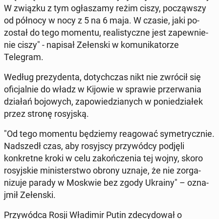
W związku z tym ogłasza­my reżim ciszy, począwszy
od północy w nocy z 5 na 6 maja. W czasie, jaki po­
został do tego momentu, re­al­isty­czne jest za­pewnie­
nie ciszy" - napisał Zełen­s­ki w ko­mu­nika­torze
Telegram.
Według prezy­den­ta, doty­chczas nikt nie zwrócił się
ofic­jal­nie do władz w Kijowie w sprawie prz­er­wa­nia
działań bo­jowych, za­powiedzianych w poniedzi­ałek
przez stronę rosyjską.
"Od tego momentu będziemy reagować sym­e­trycznie.
Nad­szedł czas, aby rosyjs­cy przy­wód­cy podjęli
konkretne kroki w celu za­kończenia tej wojny, skoro
rosyjskie min­is­terst­wo obrony uznaje, że nie zor­ga­
nizu­je parady w Moskwie bez zgody Ukrainy" – oz­na­
jmił Zełen­s­ki.
Przy­wód­ca Rosji Władimir Putin zde­cy­dował o