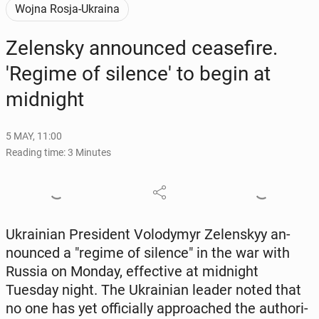
Wojna Rosja-Ukraina
Ze­len­sky an­nounced cease­fire.
'Regime of si­lence' to begin at
mid­night
5 MAY, 11:00
Reading time: 3 Minutes
Ukrain­ian Pres­i­dent Volodymyr Ze­len­skyy an­
nounced a "regime of silence" in the war with
Russia on Monday, ef­fec­tive at mid­night
Tuesday night. The Ukrain­ian leader noted that
no one has yet of­fi­cial­ly ap­proached the au­thor­i­