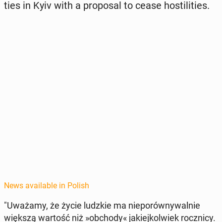
ties in Kyiv with a pro­pos­al to cease hos­til­i­ties.
News available in Polish
"Uważamy, że życie ludzkie ma nieporówny­wal­nie
większą wartość niż »ob­chody« jakiejkol­wiek roczni­cy.