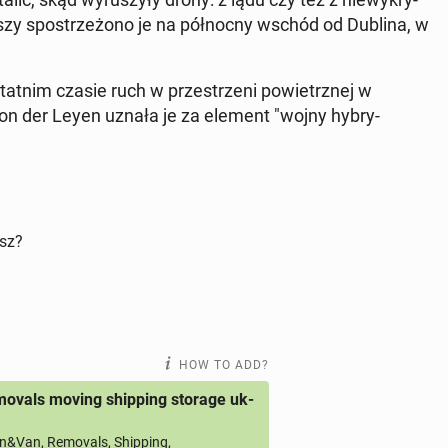
szy spostrzeżono je na północ­ny wschód od Dublina, w
tat­nim czasie ruch w przestrzeni powi­etrznej w
von der Leyen uznała je za element "wojny hy­bry­
isz?
HOW TO ADD?
ovals moving shipping storage uk-
&Van, Removals, Shipping,