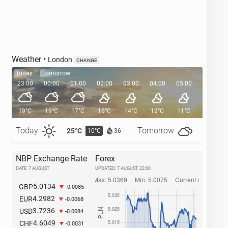
Weather
•
London
CHANGE
Today
Tomorrow
23:00
00:00
01:00
02:00
03:00
04:00
05:00
05:35
19°C
19°C
17°C
16°C
14°C
12°C
11°C
Today
Tomorrow
25°C
27°C
10°C
1
36
NBP Exchange Rate
Forex
DATE: 7 AUGUST
UPDATED:
7 AUGUST, 22:00
5.0134
GBP
-0.0085
4.2982
EUR
-0.0068
3.7236
USD
-0.0084
4.6049
CHF
-0.0031