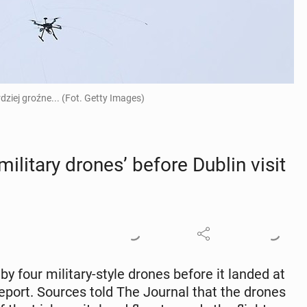
ziej groźne... (Fot. Getty Images)
mil­i­tary drones’ before Dublin visit
y four mil­i­tary-style drones before it landed at
 report. Sources told The Journal that the drones