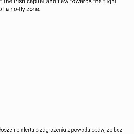
of the Irish capital and flew towards the flight
of a no-fly zone.
sze­nie alertu o za­groże­niu z powodu obaw, że bez­