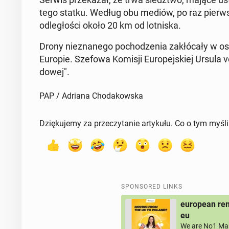
tego statku. Według obu mediów, po raz pier­w
odległoś­ci około 20 km od lot­niska.
Drony niez­nanego pochodzenia za­kłó­cały w os­
Europie. Szefowa Komisji Eu­rope­jskiej Ursula 
dowej".
PAP / Adriana Chodakowska
Dziękujemy za przeczytanie artykułu. Co o tym myśl
SPONSORED LINKS
european rem
eu
We are No1 Man