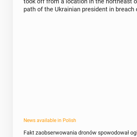
took off from a lo­ca­tion in the north­east 
path of the Ukrain­ian pres­i­dent in breach 
News available in Polish
Fakt za­ob­ser­wowa­nia dronów spowodował ogło