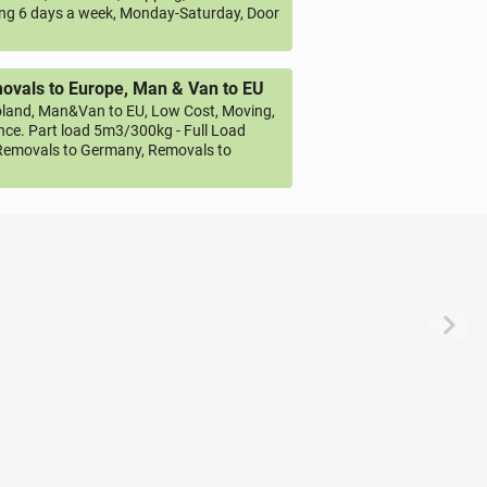
ng 6 days a week, Monday-Saturday, Door
vals to Europe, Man & Van to EU
land, Man&Van to EU, Low Cost, Moving,
ce. Part load 5m3/300kg - Full Load
emovals to Germany, Removals to