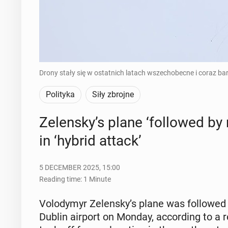
Drony stały się w ostatnich latach wszechobecne i coraz bard
Polityka
Siły zbrojne
Ze­len­sky’s plane ‘fol­lowed by 
in ‘hybrid attack’
5 DECEMBER 2025, 15:00
Reading time: 1 Minute
Volodymyr Ze­len­sky’s plane was fol­lowed b
Dublin airport on Monday, ac­cord­ing to a