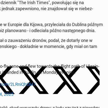
zi­en­nik "The Irish Times", powołu­jąc się na
jednak za­pewniono, nie zna­j­dował się w niebez­
r­cie w Europie dla Kijowa, przyle­ci­ała do Dublina późnym
iż planowano - i odle­ci­ała późno następ­nego dnia.
wał o za­uważe­niu dronów, podał, że dotarły one w
en­skiego - dokład­nie w mo­men­cie, gdy miał on tam
 no-fly zone and flew towards the flight path of Ukrain­
as it landed in Dublin on Monday evening.
er.com/2LRniQhOM7
4, 2025
alić, skąd wyruszyły drony: z lądu czy też z niewykry­