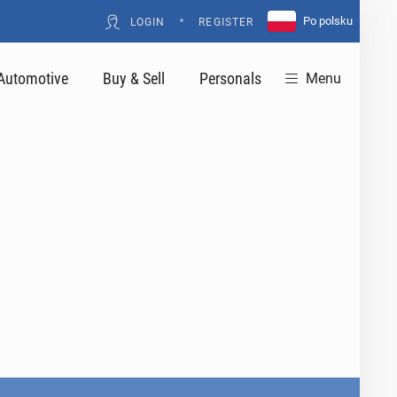
•
Po polsku
LOGIN
REGISTER
Automotive
Buy & Sell
Personals
Menu