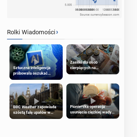
Source: currencybeacon.com
›
Rolki Wiadomości
Zasiłki dla osób
cierpiących na
Sztuczna inteligencja
schorzenia psychiczne
próbowała oszukać
człowieka
Pionierska operacja
BBC Weather zapowiada
usunięcia ciężkiej wady
szóstą falę upałów w
wrodzonej płodu w łonie
Londynie
matki