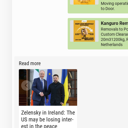
Moving operati
to Door.
Kanguro Remo
Removals to Po
Custom Clearan
20m31200kg, R
Netherlands
Read more
Ze­len­sky in Ireland: The
US may be losing in­ter­
est in the peace