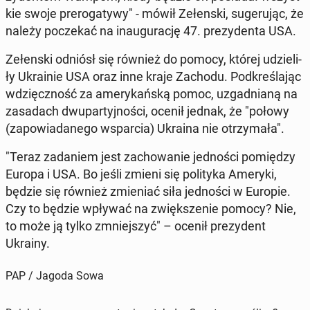
kie swoje pre­ro­ga­ty­wy" - mówił Ze­łen­ski, su­ge­ru­jąc, że
należy po­cze­kać na in­au­gu­ra­cję 47. pre­zy­den­ta USA.
Ze­łen­ski odniósł się również do pomocy, której udzie­li­
ły Ukra­inie USA oraz inne kraje Zachodu. Pod­kre­śla­jąc
wdzięcz­ność za ame­ry­kań­ską pomoc, uzgad­nia­ną na
za­sa­dach dwu­par­tyj­no­ści, ocenił jednak, że "połowy
(za­po­wia­da­ne­go wspar­cia) Ukraina nie otrzy­ma­ła".
"Teraz za­da­niem jest za­cho­wa­nie jed­no­ści po­mię­dzy
Europa i USA. Bo jeśli zmieni się po­li­ty­ka Ameryki,
będzie się również zmie­niać siła jed­no­ści w Europie.
Czy to będzie wpływać na zwięk­sze­nie pomocy? Nie,
to może ją tylko zmniej­szyć" – ocenił pre­zy­dent
Ukrainy.
PAP / Jagoda Sowa