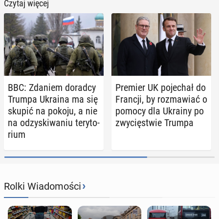
Czytaj więcej
BBC: Zdaniem doradcy
Premier UK po­je­chał do
Trumpa Ukraina ma się
Francji, by roz­ma­wiać o
skupić na pokoju, a nie
pomocy dla Ukrainy po
na od­zy­ski­wa­niu te­ry­to­
zwy­cię­stwie Trumpa
rium
›
Rolki Wiadomości