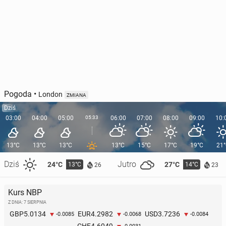
Pogoda
•
London
ZMIANA
Dziś
03:00
04:00
05:00
05:33
06:00
07:00
08:00
09:00
10:
13°C
13°C
13°C
13°C
15°C
17°C
19°C
21
Dziś
Jutro
24°C
27°C
13°C
14°C
26
23
Kurs NBP
Z DNIA: 7 SIERPNIA
5.0134
4.2982
3.7236
GBP
EUR
USD
-0.0085
-0.0068
-0.0084
4.6049