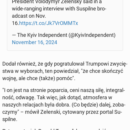
Pre­si­dent Vo­lo­dy­myr Ze­len­sky said in a
wide-ranging in­te­rview with Su­spil­ne bro­
ad­cast on Nov.
16.
https://t.co/Jk7VrOMMTx
— The Kyiv In­de­pen­dent (@Ky­ivIn­de­pen­dent)
No­vem­ber 16, 2024
Dodał również, że gdy po­gra­tu­lo­wał Trum­po­wi zwy­cię­
stwa w wy­bo­rach, ten po­wie­dział, "że chce skoń­czyć
wojnę, ale chce (także) pomóc".
"I on jest na stronie po­par­cia, ceni naszą siłę, in­te­gral­
ność, odwagę. Tak więc, jak dotąd, at­mos­fe­ra w
naszych re­la­cjach była dobra. (Co będzie) dalej, zo­ba­
czy­my" – mówił Ze­łen­ski, cy­to­wa­ny przez portal Su­
spil­ne.