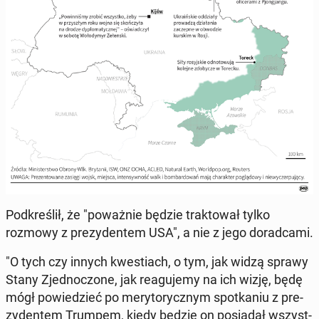
Pod­kre­ślił, że "po­waż­nie będzie trak­to­wał tylko
rozmowy z pre­zy­den­tem USA", a nie z jego do­rad­ca­mi.
"O tych czy innych kwe­stiach, o tym, jak widzą sprawy
Stany Zjed­no­czo­ne, jak re­agu­je­my na ich wizję, będę
mógł po­wie­dzieć po me­ry­to­rycz­nym spo­tka­niu z pre­
zy­den­tem Trumpem, kiedy będzie on po­sia­dał wszyst­