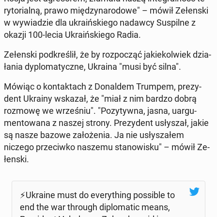
ry­to­rial­ną, prawo mię­dzy­na­ro­do­we" – mówił Ze­łen­ski
w wy­wia­dzie dla ukra­iń­skie­go nadawcy Su­spil­ne z
okazji 100-lecia Ukra­iń­skie­go Radia.
Ze­łen­ski pod­kre­ślił, że by roz­po­cząć ja­kie­kol­wiek dzia­
ła­nia dy­plo­ma­tycz­ne, Ukraina "musi być silna".
Mówiąc o kon­tak­tach z Do­nal­dem Trumpem, pre­zy­
dent Ukrainy wskazał, że "miał z nim bardzo dobrą
rozmowę we wrze­śniu". "Po­zy­tyw­na, jasna, uar­gu­
men­to­wa­na z naszej strony. Pre­zy­dent usły­szał, jakie
są nasze bazowe za­ło­że­nia. Ja nie usły­sza­łem
niczego prze­ciw­ko naszemu sta­no­wi­sku" – mówił Ze­
łen­ski.
⚡️U­kra­ine must do eve­ry­thing po­ssi­ble to
end the war through di­plo­ma­tic means,