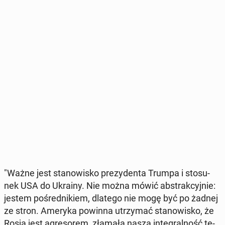
"Ważne jest sta­no­wi­sko pre­zy­den­ta Trumpa i sto­su­
nek USA do Ukrainy. Nie można mówić abs­trak­cyj­nie:
jestem po­śred­ni­kiem, dlatego nie mogę być po żadnej
ze stron. Ameryka powinna utrzy­mać sta­no­wi­sko, że
Rosja jest agre­so­rem, złamała naszą in­te­gral­ność te­