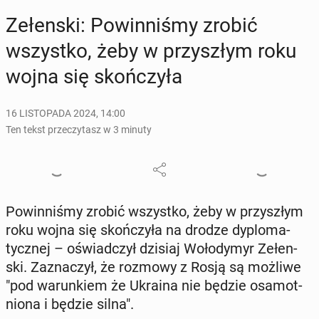
Ze­łen­ski: Po­win­ni­śmy zrobić
wszyst­ko, żeby w przy­szłym roku
wojna się skoń­czy­ła
16 LISTOPADA 2024, 14:00
Ten tekst przeczytasz w 3 minuty
Po­win­ni­śmy zrobić wszyst­ko, żeby w przy­szłym
roku wojna się skoń­czy­ła na drodze dy­plo­ma­
tycz­nej – oświad­czył dzisiaj Wo­ło­dy­myr Ze­łen­
ski. Za­zna­czył, że rozmowy z Rosją są możliwe
"pod wa­run­kiem że Ukraina nie będzie osa­mot­
nio­na i będzie silna".