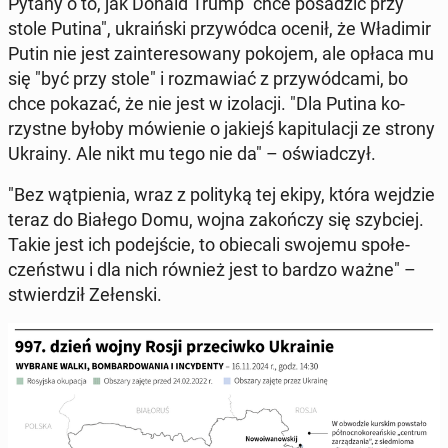
Pytany o to, jak Donald Trump "chce po­sa­dzić przy
stole Putina", ukra­iń­ski przy­wód­ca ocenił, że Wła­di­mir
Putin nie jest za­in­te­re­so­wa­ny pokojem, ale opłaca mu
się "być przy stole" i roz­ma­wiać z przy­wód­ca­mi, bo
chce pokazać, że nie jest w izo­la­cji. "Dla Putina ko­
rzyst­ne byłoby mó­wie­nie o jakiejś ka­pi­tu­la­cji ze strony
Ukrainy. Ale nikt mu tego nie da" – oświad­czył.
"Bez wąt­pie­nia, wraz z po­li­ty­ką tej ekipy, która wejdzie
teraz do Białego Domu, wojna za­koń­czy się szyb­ciej.
Takie jest ich po­dej­ście, to obie­ca­li swojemu spo­łe­
czeń­stwu i dla nich również jest to bardzo ważne" –
stwier­dził Ze­łen­ski.