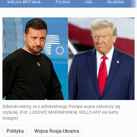
WIELKA BRYTANIA
POLSKA
USA
IRLANDIA
Zełenski wierzy, że z administracją Trumpa wojna zakończy się
szybciej. (Fot. LUDOVIC MARINRYAN M. KELLY/AFP via Getty
Images)
Polityka
Wojna Rosja-Ukraina