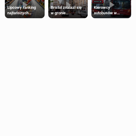
Lipcowy ranking
Bristol znalazł się
Kierowcy
najtańszych
w gronie
autobusów w
supermarketów
najlepszych
Londynie
kierunków podróży
zapowiadają strajki
na świecie