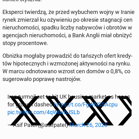
Eks­per­ci twier­dzą, że przed wy­bu­chem wojny w Iranie
rynek zmie­rzał ku oży­wie­niu po okresie sta­gna­cji cen
nie­ru­cho­mo­ści, spadku liczby na­byw­ców i obrotów w
agen­cjach nie­ru­cho­mo­ści, a Bank Anglii miał obniżyć
stopy pro­cen­to­we.
Obniżka mogłaby pro­wa­dzić do tań­szych ofert kre­dy­
tów hi­po­tecz­nych i wzmo­żo­nej ak­tyw­no­ści na rynku.
W marcu od­no­to­wa­no wzrost cen domów o 0,8%, co
su­ge­ro­wa­ło poprawę na­stro­jów.
Iran turmoil set to hit UK housing market as hopes
for growth dashed
https://t.co/FgWNS­SAc­pu
pic.twitter.com/4qW­twhJ­SLb
— Asif Patel (@asi­fpa­tel)
March 26, 2026