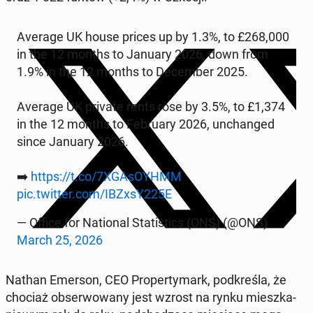
Average UK house prices up by 1.3%, to £268,000
in the 12 months to January 2026, down from
1.9% in the 12 months to De­cem­ber 2025.
Average UK private rents rose by 3.5%, to £1,374
in the 12 months to Fe­bru­ary 2026, un­chan­ged
since January 2026.
➡️
https://t.co/7XGA­sOYHMM
pic.twitter.com/IBZxsY225E
— Office for Na­tio­nal Sta­ti­stics (ONS) (@ONS)
March 25, 2026
Nathan Emerson, CEO Pro­per­ty­mark, pod­kre­śla, że
chociaż ob­ser­wo­wa­ny jest wzrost na rynku miesz­ka­