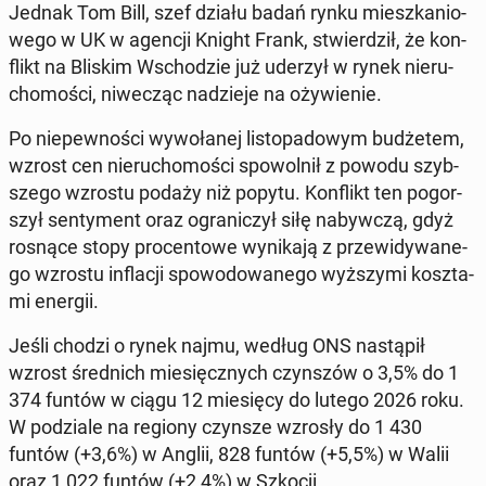
Jednak Tom Bill, szef działu badań rynku miesz­ka­nio­
we­go w UK w agencji Knight Frank, stwier­dził, że kon­
flikt na Bliskim Wscho­dzie już uderzył w rynek nie­ru­
cho­mo­ści, ni­we­cząc na­dzie­je na oży­wie­nie.
Po nie­pew­no­ści wy­wo­ła­nej li­sto­pa­do­wym bu­dże­tem,
wzrost cen nie­ru­cho­mo­ści spo­wol­nił z powodu szyb­
sze­go wzrostu podaży niż popytu. Kon­flikt ten po­gor­
szył sen­ty­ment oraz ogra­ni­czył siłę na­byw­czą, gdyż
rosnące stopy pro­cen­to­we wy­ni­ka­ją z prze­wi­dy­wa­ne­
go wzrostu in­fla­cji spo­wo­do­wa­ne­go wyż­szy­mi kosz­ta­
mi energii.
Jeśli chodzi o rynek najmu, według ONS na­stą­pił
wzrost śred­nich mie­sięcz­nych czyn­szów o 3,5% do 1
374 funtów w ciągu 12 mie­się­cy do lutego 2026 roku.
W po­dzia­le na regiony czynsze wzrosły do 1 430
funtów (+3,6%) w Anglii, 828 funtów (+5,5%) w Walii
oraz 1 022 funtów (+2,4%) w Szkocji.