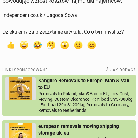
po­wo­du­jąc wzrost kosztów najmu dla na­jem­ców.
Independent.co.uk / Jagoda Sowa
Dziękujemy za przeczytanie artykułu. Co o tym myślisz?
LINKI SPONSOROWANE
JAK DODAĆ?
Kanguro Removals to Europe, Man & Van
to EU
Removals to Poland, Man&Van to EU, Low Cost,
Moving, Custom Clearance. Part load 5m3/300kg
- Full Load 20m31200kg, Removals to Germany,
Removals to Netherlands
european removals moving shipping
storage uk-eu