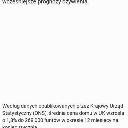
wcze­śniej­sze pro­gno­zy oży­wie­nia.
Według danych opu­bli­ko­wa­nych przez Krajowy Urząd
Sta­ty­stycz­ny (ONS), średnia cena domu w UK wzrosła
o 1,3% do 268 000 funtów w okresie 12 mie­się­cy na
koniec stycz­nia.