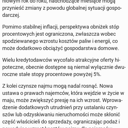
nio­wym rok do roku, nad­cho­dzą­ce mie­sią­ce mogą
przy­nieść zmiany z powodu glo­bal­nej sy­tu­acji go­spo­
dar­czej.
Pomimo sta­bil­nej in­fla­cji, per­spek­ty­wa obniżek stóp
pro­cen­to­wych jest ogra­ni­czo­na, zwłasz­cza wobec
spo­dzie­wa­ne­go wzrostu kosztów paliw i energii, co
może do­dat­ko­wo ob­cią­żyć go­spo­dar­stwa domowe.
Wielu kre­dy­to­daw­ców wy­co­fa­ło atrak­cyj­ne oferty hi­
po­tecz­ne, obecnie do­stęp­ne są niemal wy­łącz­nie dwu­
rocz­ne stałe stopy pro­cen­to­we powyżej 5%.
Z kolei czynsze najmu mogą nadal rosnąć. Nowa
ustawa o prawach na­jem­ców, która wejdzie w życie w
maju, może zwięk­szyć presję na ich wzrost. Wpro­wa­
dze­nie do­dat­ko­wych utrud­nień przy usta­la­niu czyn­
szów lub od­zy­ski­wa­niu nie­ru­cho­mo­ści może skłonić
część wła­ści­cie­li do sprze­da­ży, ogra­ni­cza­jąc podaż i