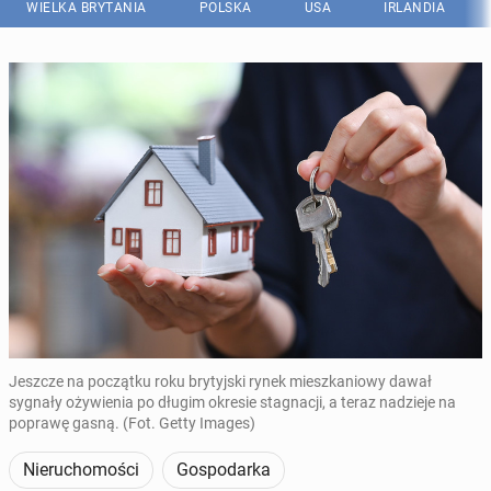
WIELKA BRYTANIA
POLSKA
USA
IRLANDIA
Jeszcze na początku roku brytyjski rynek mieszkaniowy dawał
sygnały ożywienia po długim okresie stagnacji, a teraz nadzieje na
poprawę gasną. (Fot. Getty Images)
Nieruchomości
Gospodarka