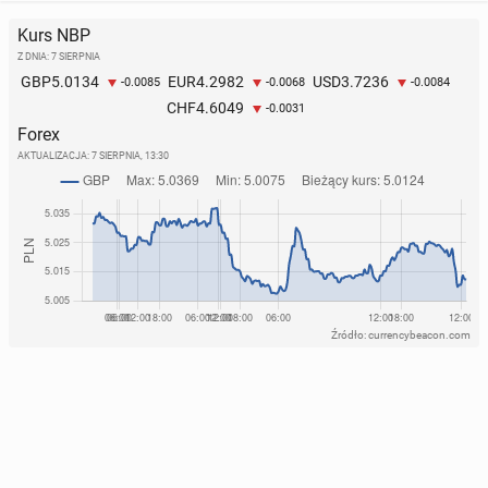
Kurs NBP
Z DNIA: 7 SIERPNIA
5.0134
4.2982
3.7236
GBP
EUR
USD
-0.0085
-0.0068
-0.0084
4.6049
CHF
-0.0031
Forex
AKTUALIZACJA:
7 SIERPNIA, 13:30
Źródło: currencybeacon.com