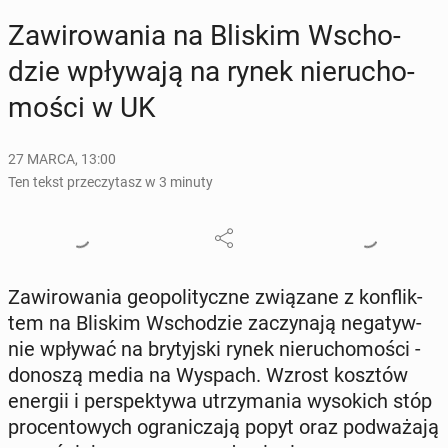
Za­wi­ro­wa­nia na Bliskim Wscho­
dzie wpły­wa­ją na rynek nie­ru­cho­
mo­ści w UK
27 MARCA, 13:00
Ten tekst przeczytasz w 3 minuty
Za­wi­ro­wa­nia geo­po­li­tycz­ne zwią­za­ne z kon­flik­
tem na Bliskim Wscho­dzie za­czy­na­ją ne­ga­tyw­
nie wpływać na bry­tyj­ski rynek nie­ru­cho­mo­ści -
donoszą media na Wyspach. Wzrost kosztów
energii i per­spek­ty­wa utrzy­ma­nia wy­so­kich stóp
pro­cen­to­wych ogra­ni­cza­ją popyt oraz pod­wa­ża­ją