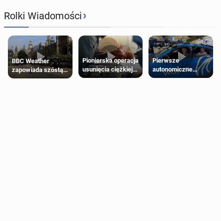
›
Rolki Wiadomości
Pierwsze
Pionierska operacja
BBC Weather
autonomiczne
usunięcia ciężkiej
zapowiada szóstą
Ubery pojawią się
wady wrodzonej
falę upałów w
w Londynie jeszcze
płodu w łonie matki
Londynie
tego lata