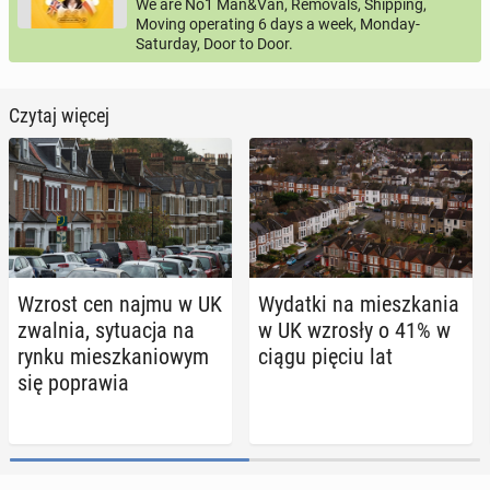
We are No1 Man&Van, Removals, Shipping,
Moving operating 6 days a week, Monday-
Saturday, Door to Door.
Czytaj więcej
Wzrost cen najmu w UK
Wydatki na miesz­ka­nia
zwalnia, sy­tu­acja na
w UK wzrosły o 41% w
rynku miesz­ka­nio­wym
ciągu pięciu lat
się po­pra­wia