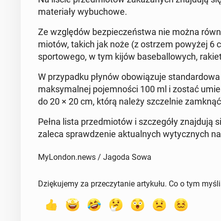
ma­te­ria­ły wy­bu­cho­we.
Ze wzglę­dów bez­pie­czeń­stwa nie można również
mio­tów, takich jak noże (z ostrzem powyżej 6 cm), 
spor­to­we­go, w tym kijów ba­se­bal­lo­wych, raki
W przy­pad­ku płynów obo­wią­zu­je stan­dar­do­w
mak­sy­mal­nej po­jem­no­ści 100 ml i zostać umies
do 20 × 20 cm, którą należy szczel­nie zamknąć i 
Pełna lista przed­mio­tów i szcze­gó­ły znaj­du­ją 
zaleca spraw­dze­nie ak­tu­al­nych wy­tycz­nych na 
MyLondon.news / Jagoda Sowa
Dziękujemy za przeczytanie artykułu. Co o tym myśl