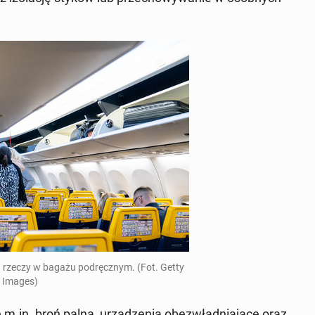
lu rzeczy w bagażu pod­ręcz­nym. (Fot. Getty
Images)
ę m.in. broń palna, urzą­dze­nia obez­wład­nia­ją­ce oraz