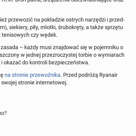
 prze­wo­zić na po­kła­dzie ostrych na­rzę­dzi i przed­
sie­kie­ry, piły, młotki, śru­bo­krę­ty, a także sprzętu
et te­ni­so­wych czy wędek.
a zasada – każdy musi znaj­do­wać się w po­jem­ni­ku o
z­czo­ny w jednej prze­zro­czy­stej torbie o wy­mia­rach
okazać do kon­tro­li bez­pie­czeń­stwa.
się
na stronie prze­woź­ni­ka
. Przed podróżą Ryanair
swojej stronie in­ter­ne­to­wej.
isz?