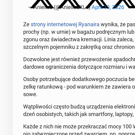
— Anie­li­ca (@Anie­li­ca­XLd)
April 13, 2026
Ze
strony in­ter­ne­to­wej Ry­ana­ira
wynika, że pa­s
prochy (np. w urnie) w bagażu pod­ręcz­nym lub r
zgonu oraz świa­dec­twa kre­ma­cji. Linia zaleca, 
szczel­nym po­jem­ni­ku z za­kręt­ką oraz chro­nio
Do­zwo­lo­ne jest również prze­wo­że­nie spa­do­chro­
dar­do­we ogra­ni­cze­nia do­ty­czą­ce roz­mia­ru i wa
Osoby po­trze­bu­ją­ce do­dat­ko­we­go po­czu­cia
zel­kę ra­tun­ko­wą - pod wa­run­kiem że zawier
so­we.
Wąt­pli­wo­ści często budzą urzą­dze­nia elek­tr
dzeń oso­bi­stych, takich jak smart­fo­ny, laptopy,
Każde z nich nie może prze­kra­czać mocy 100 W
nio za­bez­pie­czo­ne przed zwar­ciem, np. poprze