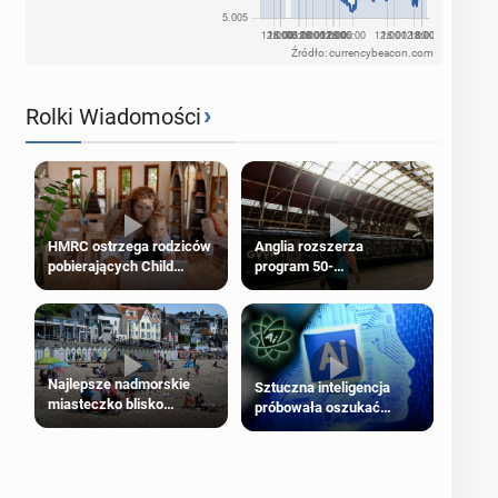
Źródło: currencybeacon.com
›
Rolki Wiadomości
HMRC ostrzega rodziców
Anglia rozszerza
pobierających Child
program 50-
Benefit. Mogą być
procentowych zniżek
zobowiązani do zwrotu
kolejowych na 18-latków
zasiłku
Najlepsze nadmorskie
Sztuczna inteligencja
miasteczko blisko
próbowała oszukać
Londynu
człowieka