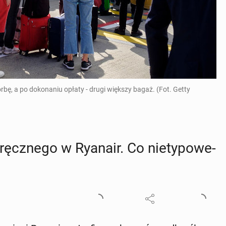
bę, a po dokonaniu opłaty - drugi większy bagaż. (Fot. Getty
cz­ne­go w Ryanair. Co nie­ty­po­we­