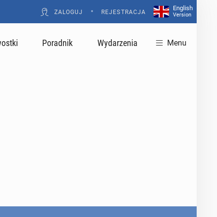
English
•
ZALOGUJ
REJESTRACJA
Version
ostki
Poradnik
Wydarzenia
Menu