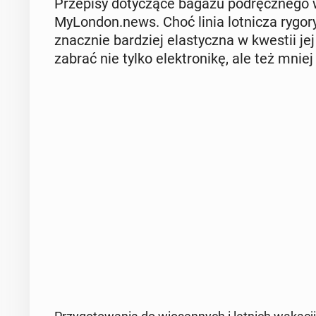
Prze­pi­sy do­ty­czą­ce bagażu pod­ręcz­ne­go w
My­Lon­don.news. Choć linia lot­ni­cza ry­go­r
znacz­nie bar­dziej ela­stycz­na w kwestii j
zabrać nie tylko elek­tro­ni­kę, ale też mniej 