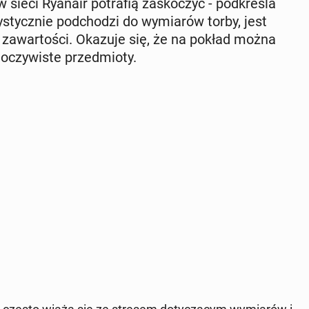
 sieci Ryanair po­tra­fią za­sko­czyć - pod­kre­śla
y­stycz­nie pod­cho­dzi do wy­mia­rów torby, jest
ej za­war­to­ści. Okazuje się, że na pokład można
oczy­wi­ste przed­mio­ty.