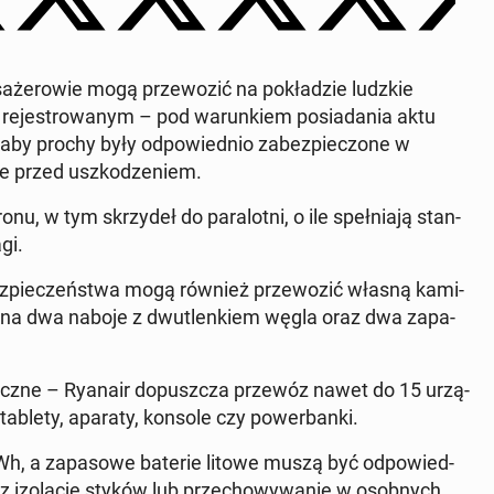
a­że­ro­wie mogą prze­wo­zić na po­kła­dzie ludzkie
e­je­stro­wa­nym – pod wa­run­kiem po­sia­da­nia aktu
aby prochy były od­po­wied­nio za­bez­pie­czo­ne w
­ne przed uszko­dze­niem.
nu, w tym skrzy­deł do pa­ra­lot­ni, o ile speł­nia­ją stan­
gi.
 bez­pie­czeń­stwa mogą również prze­wo­zić własną ka­mi­
a ona dwa naboje z dwu­tlen­kiem węgla oraz dwa za­pa­
o­nicz­ne – Ryanair do­pusz­cza przewóz nawet do 15 urzą­
 tablety, aparaty, konsole czy po­wer­ban­ki.
h, a za­pa­so­we baterie litowe muszą być od­po­wied­
z izo­la­cję styków lub prze­cho­wy­wa­nie w osob­nych