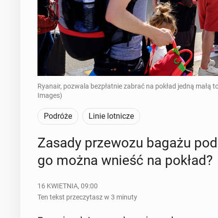
Ryanair, pozwala bezpłatnie zabrać na pokład jedną małą tor
Images)
Podróże
Linie lotnicze
Zasady prze­wo­zu bagażu pod­rę
go można wnieść na pokład?
16 KWIETNIA, 09:00
Ten tekst przeczytasz w 3 minuty