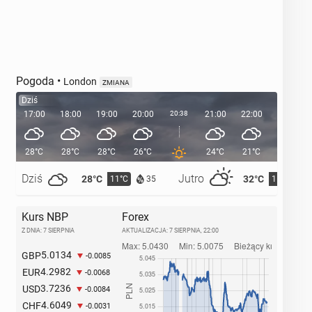
Pogoda
•
London
ZMIANA
Dziś
17:00
18:00
19:00
20:00
20:38
21:00
22:00
23:00
28°C
28°C
28°C
26°C
24°C
21°C
20°C
Dziś
Jutro
28°C
32°C
11°C
15°C
35
Kurs NBP
Forex
Z DNIA: 7 SIERPNIA
AKTUALIZACJA:
7 SIERPNIA, 22:00
5.0134
GBP
-0.0085
4.2982
EUR
-0.0068
3.7236
USD
-0.0084
4.6049
CHF
-0.0031