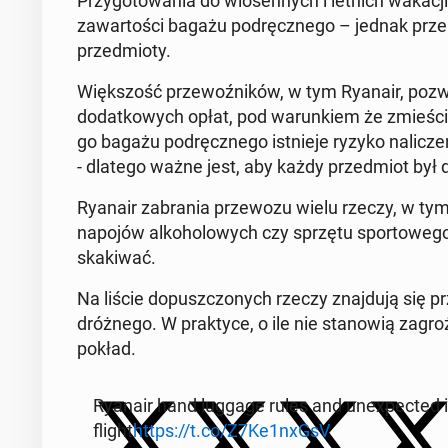
Przy­go­to­wa­nia do wio­sen­nych i letnich wakac
za­war­to­ści bagażu pod­ręcz­ne­go – jednak prze­p
przed­mio­ty.
Więk­szość prze­woź­ni­ków, w tym Ryanair, pozw
do­dat­ko­wych opłat, pod wa­run­kiem że zmieści 
go bagażu pod­ręcz­ne­go ist­nie­je ryzyko na­li­cz
- dlatego ważne jest, aby każdy przed­miot był d
Ryanair za­bra­nia prze­wo­zu wielu rzeczy, w tym
napojów al­ko­ho­lo­wych czy sprzętu spor­to­we­
ska­ki­wać.
Na liście do­pusz­czo­nych rzeczy znaj­du­ją się pr
dróż­ne­go. W prak­ty­ce, o ile nie sta­no­wią za­
pokład.
Ryanair hand luggage rules and une­xpec­ted
flight
https://t.co/Z7Ke1nxGsV