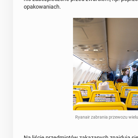
opa­ko­wa­niach.
Ryanair za­bra­nia prze­wo­zu wie
Na liście przed­mio­tów za­ka­za­nych znaj­du­ją si