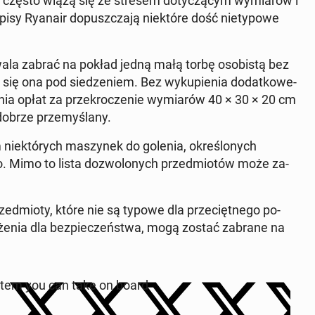
ji często wiążą się ze stresem do­ty­czą­cym wy­mia­rów i
i­sy Ryanair do­pusz­cza­ją nie­któ­re dość nie­ty­po­we
ala zabrać na pokład jedną małą torbę oso­bi­stą bez
się ona pod sie­dze­niem. Bez wy­ku­pie­nia do­dat­ko­we­
e­nia opłat za prze­kro­cze­nie wy­mia­rów 40 × 30 × 20 cm
obrze prze­my­śla­ny.
 nie­któ­rych ma­szy­nek do golenia, okre­ślo­nych
go. Mimo to lista do­zwo­lo­nych przed­mio­tów może za­
zed­mio­ty, które nie są typowe dla prze­cięt­ne­go po­
gro­że­nia dla bez­pie­czeń­stwa, mogą zostać zabrane na
 item you can take on board