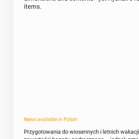
items.
News available in Polish
Przy­go­towa­nia do wiosen­nych i letnich wakac