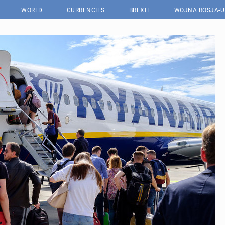
WORLD
CURRENCIES
BREXIT
WOJNA ROSJA-U