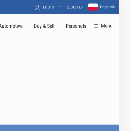
•
Po polsku
LOGIN
REGISTER
Automotive
Buy & Sell
Personals
Menu