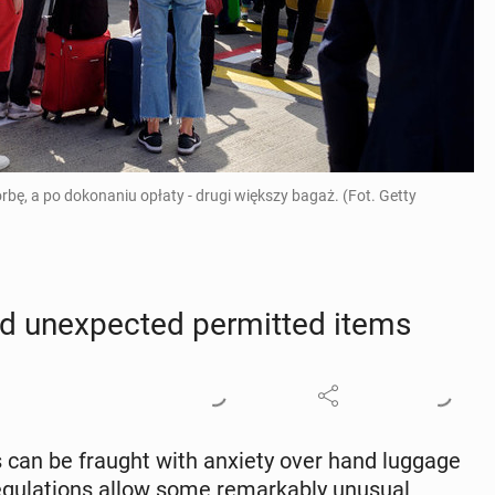
bę, a po dokonaniu opłaty - drugi większy bagaż. (Fot. Getty
un­ex­pect­ed per­mit­ted items
ys can be fraught with anxiety over hand luggage
eg­u­la­tions allow some re­mark­ably unusual