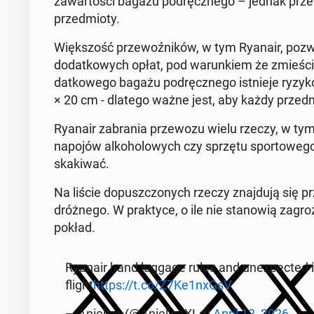
za­wartoś­ci bagażu po­dręcznego – jednak przep
przed­mio­ty.
Więk­szość prze­woźników, w tym Ryanair, pozwa
do­datkowych opłat, pod warunk­iem że zmieści 
datkowego bagażu po­dręcznego ist­nieje ryzyko
× 20 cm - dlatego ważne jest, aby każdy przed­
Ryanair zabra­nia prze­wozu wielu rzeczy, w ty
napojów alko­holowych czy sprzętu sportowego
skaki­wać.
Na liście do­puszc­zonych rzeczy zna­j­du­ją się p
dróżnego. W prak­tyce, o ile nie stanow­ią za­g
pokład.
Ryanair hand luggage rules and un­ex­pect­ed
flight
https://t.co/Z7Ke1nxGsV
— Aniel­i­ca (@Aniel­i­caXLd)
April 13, 2026