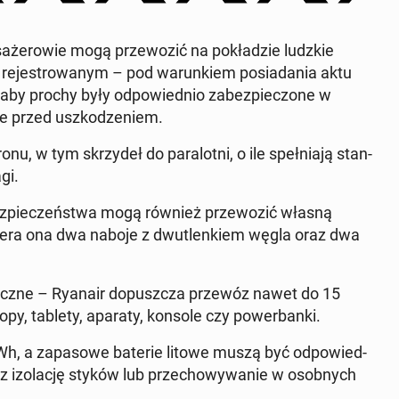
ażerowie mogą prze­woz­ić na pokładzie ludzkie
re­je­strowanym – pod warunk­iem posi­ada­nia aktu
 aby prochy były odpowied­nio zabez­piec­zone w
one przed uszkodze­niem.
 w tym skrzy­deł do par­alot­ni, o ile speł­ni­a­ją stan­
gi.
ez­pieczeńst­wa mogą również prze­woz­ić własną
era ona dwa naboje z dwut­lenkiem węgla oraz dwa
on­iczne – Ryanair do­puszcza przewóz nawet do 15
topy, tablety, aparaty, konsole czy power­ban­ki.
h, a za­pa­sowe baterie litowe muszą być odpowied­
z izo­lację styków lub prze­chowywanie w os­ob­nych