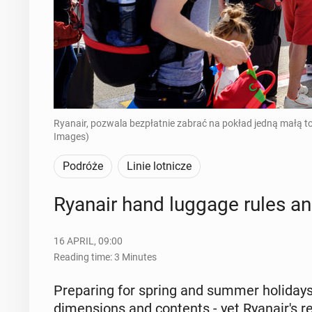
Ryanair, pozwala bezpłatnie zabrać na pokład jedną małą tor
Images)
Podróże
Linie lotnicze
Ryanair hand luggage rules and 
16 APRIL, 09:00
Reading time: 3 Minutes
Prepar­ing for spring and summer hol­i­da
di­men­sions and con­tents - yet Ryanair's r