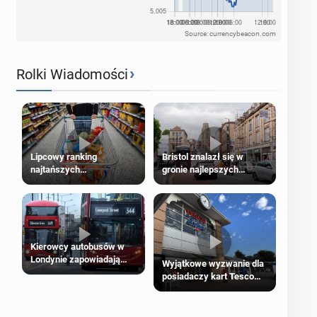
Source: currencybeacon.com
›
Rolki Wiadomości
Lipcowy ranking
Bristol znalazł się w
najtańszych
gronie najlepszych
supermarketów
kierunków podróży na
świecie
Kierowcy autobusów w
Londynie zapowiadają
Wyjątkowe wyzwanie dla
strajki
posiadaczy kart Tesco
Clubcard!