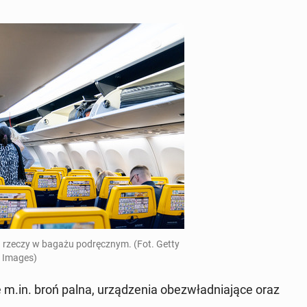
u rzeczy w bagażu po­dręcznym. (Fot. Getty
Images)
ę m.in. broń palna, urządzenia obezwład­ni­a­jące oraz