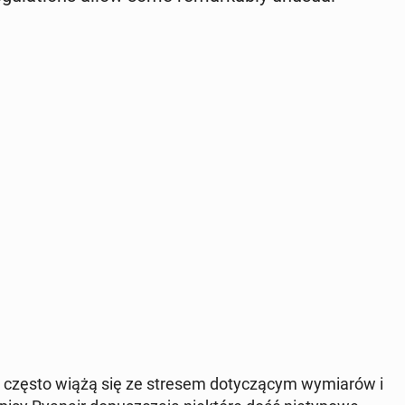
ji często wiążą się ze stresem doty­czą­cym wymi­arów i