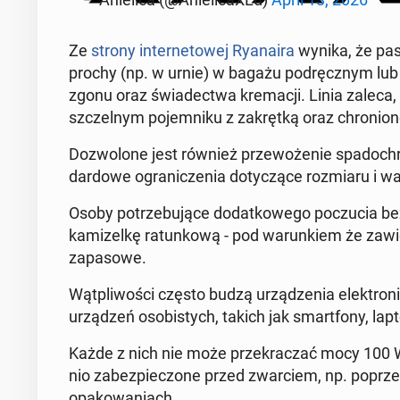
Ze
strony in­ter­ne­towej Ryanaira
wynika, że pas
prochy (np. w urnie) w bagażu po­dręcznym lub 
zgonu oraz świadect­wa kremacji. Linia zaleca,
szczel­nym po­jem­niku z za­krętką oraz chro­ni
Doz­wolone jest również prze­woże­nie spadochronu,
dar­d­owe ograniczenia doty­czące rozmi­aru i wa
Osoby potrze­bu­jące do­datkowego poczu­cia b
kamizelkę ratunkową - pod warunk­iem że zawi
za­pa­sowe.
Wąt­pli­woś­ci często budzą urządzenia elek­tr
urządzeń os­o­bistych, takich jak smart­fony, lap
Każde z nich nie może przekraczać mocy 100 W
nio zabez­piec­zone przed zwar­ciem, np. poprze
opakowa­ni­ach.