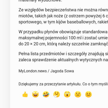
Ze względów bez­pieczeńst­wa nie można również
miotów, takich jak noże (z ostrzem powyżej 6 cm)
sportowego, w tym kijów base­bal­lowych, raki
W przy­pad­ku płynów obow­iązu­je stan­dar­d­ow
maksy­mal­nej po­jem­noś­ci 100 ml i zostać umie
do 20 × 20 cm, którą należy szczel­nie zamknąć 
Pełna lista przed­miotów i szczegóły zna­j­du­ją s
zaleca sprawdze­nie ak­tu­al­nych wyty­cznych na s
MyLondon.news / Jagoda Sowa
Dziękujemy za przeczytanie artykułu. Co o tym myśl