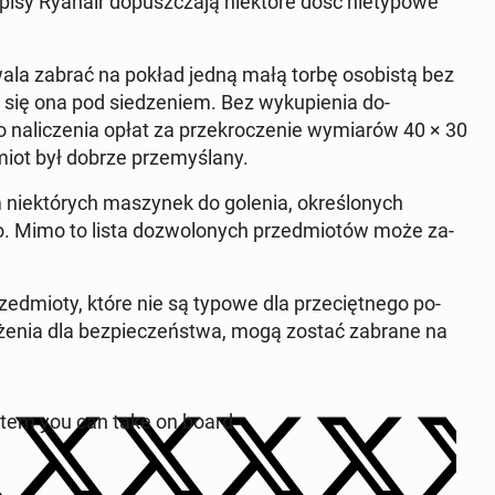
isy Ryanair do­puszcza­ją niek­tóre dość ni­ety­powe
la zabrać na pokład jedną małą torbę os­o­bistą bez
się ona pod siedze­niem. Bez wykupi­enia do­
 nal­iczenia opłat za przekrocze­nie wymi­arów 40 × 30
miot był dobrze prze­myślany.
m niek­tórych maszynek do golenia, określonych
. Mimo to lista doz­wolonych przed­miotów może za­
rzed­mio­ty, które nie są typowe dla prze­cięt­nego po­
roże­nia dla bez­pieczeńst­wa, mogą zostać zabrane na
 item you can take on board