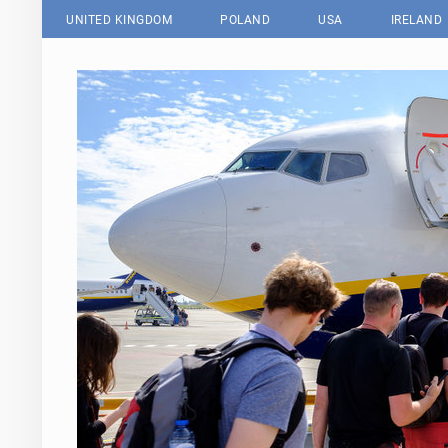
UNITED KINGDOM
POLAND
USA
IRELAND