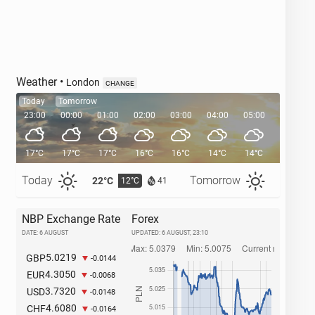
Weather
•
London
CHANGE
Today
Tomorrow
23:00
00:00
01:00
02:00
03:00
04:00
05:00
05:33
17°C
17°C
17°C
16°C
16°C
14°C
14°C
Today
Tomorrow
22°C
25°C
12°C
1
41
NBP Exchange Rate
Forex
DATE: 6 AUGUST
UPDATED:
6 AUGUST, 23:10
5.0219
GBP
-0.0144
4.3050
EUR
-0.0068
3.7320
USD
-0.0148
4.6080
CHF
-0.0164