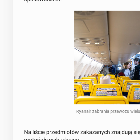
Ryanair zabra­nia prze­wozu wiel
Na liście przed­miotów za­kazanych zna­j­du­ją si
ma­te­ri­ały wybu­chowe.