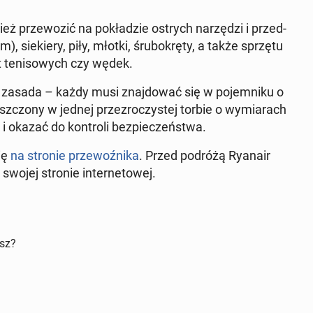
 prze­woz­ić na pokładzie ostrych narzędzi i przed­
, siekiery, piły, młotki, śrubokrę­ty, a także sprzętu
et tenisowych czy wędek.
a zasada – każdy musi zna­j­dować się w po­jem­niku o
szc­zony w jednej przezroczys­tej torbie o wymi­arach
i okazać do kon­troli bez­pieczeńst­wa.
ię
na stronie prze­woźni­ka
. Przed podróżą Ryanair
wojej stronie in­ter­ne­towej.
isz?