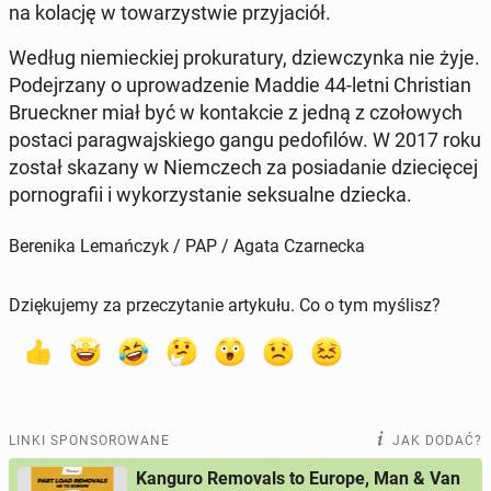
na kolację w to­wa­rzy­stwie przy­ja­ciół.
Według nie­miec­kiej pro­ku­ra­tu­ry, dziew­czyn­ka nie żyje.
Po­dej­rza­ny o upro­wa­dze­nie Maddie 44-letni Chri­stian
Bru­eck­ner miał być w kon­tak­cie z jedną z czo­ło­wych
postaci pa­ra­gwaj­skie­go gangu pe­do­fi­lów. W 2017 roku
został skazany w Niem­czech za po­sia­da­nie dzie­cię­cej
por­no­gra­fii i wy­ko­rzy­sta­nie sek­su­al­ne dziecka.
Berenika Lemańczyk / PAP / Agata Czarnecka
Dziękujemy za przeczytanie artykułu. Co o tym myślisz?
LINKI SPONSOROWANE
JAK DODAĆ?
Kanguro Removals to Europe, Man & Van