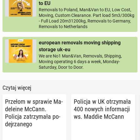
to EU
Removals to Poland, Man&Van to EU, Low Cost,
Moving, Custom Clearance. Part load 5m3/300kg
- Full Load 20m31200kg, Removals to Germany,
Removals to Netherlands
european removals moving shipping
storage uk-eu
We are No1 Man&Van, Removals, Shipping,
Moving operating 6 days a week, Monday-
Saturday, Door to Door.
Czytaj więcej
Przełom w sprawie Ma­
Policja w UK otrzy­ma­ła
de­le­ine McCann.
400 nowych in­for­ma­cji
Policja za­trzy­ma­ła po­
ws. Maddie McCann
dej­rza­ne­go