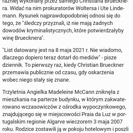
raź­niej wy­ko­na­ny przez samego Chri­stia­na Bru­eck­ne­
ra. Widać na nim pro­ku­ra­to­rów Wol­ter­sa i Ute Lin­de­
mann. Rysunek naj­praw­do­po­dob­niej odnosi się do
tego, że "śledczy przy­zna­li, iż nie mają żadnych
dowodów kry­mi­na­li­stycz­nych, które po­twier­dza­ły­by
winę Bru­eck­ne­ra".
"List da­to­wa­ny jest na 8 maja 2021 r. Nie wiadomo,
dla­cze­go dopiero teraz dotarł do mediów" - pisze
dzien­nik. To pierw­szy raz, kiedy Chri­stian Bru­eck­ner
prze­ma­wia pu­blicz­nie od czasu, gdy oskar­że­nia
wobec niego stały się znane.
Trzy­let­nia An­giel­ka Ma­de­le­ine McCann znik­nę­ła z
miesz­ka­nia na par­te­rze budynku, w którym za­kwa­te­
ro­wa­no wcza­so­wi­czów z ośrodka wy­po­czyn­ko­we­go,
znaj­du­ją­ce­go się w miej­sco­wo­ści Praia da Luz w por­
tu­gal­skim re­gio­nie Algarve wie­czo­rem 3 maja 2007
roku. Rodzice zo­sta­wi­li ją w pokoju ho­te­lo­wym i poszli