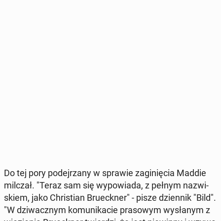
Do tej pory po­dej­rza­ny w sprawie za­gi­nię­cia Maddie
milczał. "Teraz sam się wy­po­wia­da, z pełnym na­zwi­
skiem, jako Chri­stian Bru­eck­ner" - pisze dzien­nik "Bild".
"W dzi­wacz­nym ko­mu­ni­ka­cie pra­so­wym wy­sła­nym z