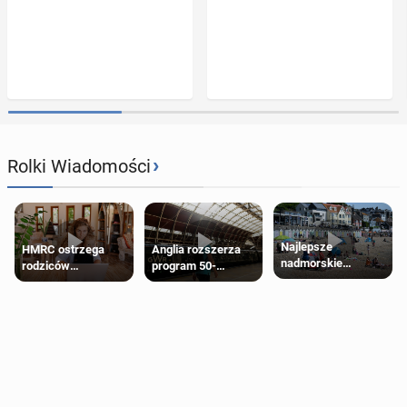
›
Rolki Wiadomości
Najlepsze
HMRC ostrzega
Anglia rozszerza
nadmorskie
rodziców
program 50-
miasteczko blisko
pobierających Child
procentowych
Londynu
Benefit. Mogą być
zniżek kolejowych
zobowiązani do
na 18-latków
zwrotu zasiłku