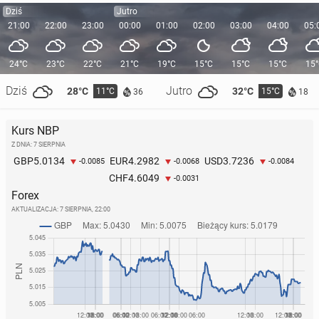
Dziś
Jutro
21:00
22:00
23:00
00:00
01:00
02:00
03:00
04:00
05:
24°C
23°C
22°C
21°C
19°C
15°C
15°C
15°C
15
Dziś
Jutro
28°C
32°C
11°C
15°C
36
18
Kurs NBP
Z DNIA: 7 SIERPNIA
5.0134
4.2982
3.7236
GBP
EUR
USD
-0.0085
-0.0068
-0.0084
4.6049
CHF
-0.0031
Forex
AKTUALIZACJA:
7 SIERPNIA, 22:00