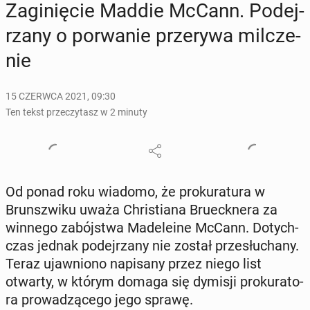
Za­gi­nię­cie Maddie McCann. Po­dej­
rza­ny o po­rwa­nie prze­ry­wa mil­cze­
nie
15 CZERWCA 2021, 09:30
Ten tekst przeczytasz w 2 minuty
Od ponad roku wiadomo, że pro­ku­ra­tu­ra w
Brunsz­wi­ku uważa Chri­stia­na Bru­eck­ne­ra za
winnego za­bój­stwa Ma­de­le­ine McCann. Do­tych­
czas jednak po­dej­rza­ny nie został prze­słu­cha­ny.
Teraz ujaw­nio­no na­pi­sa­ny przez niego list
otwarty, w którym domaga się dymisji pro­ku­ra­to­
ra pro­wa­dzą­ce­go jego sprawę.