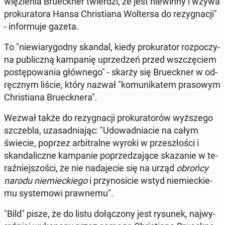
wię­zie­nia Bru­eck­ner twier­dzi, że jest nie­win­ny i wzywa
pro­ku­ra­to­ra Hansa Chri­stia­na Wol­ter­sa do re­zy­gna­cji"
- in­for­mu­je gazeta.
To "nie­wia­ry­god­ny skandal, kiedy pro­ku­ra­tor roz­po­czy­
na pu­blicz­ną kam­pa­nię uprze­dzeń przed wsz­czę­ciem
po­stę­po­wa­nia głów­ne­go" - skarży się Bru­eck­ner w od­
ręcz­nym liście, który nazwał "ko­mu­ni­ka­tem pra­so­wym
Chri­stia­na Bru­eck­ne­ra".
Wezwał także do re­zy­gna­cji pro­ku­ra­to­rów wyż­sze­go
szcze­bla, uza­sad­nia­jąc: "Udo­wad­nia­cie na całym
świecie, poprzez ar­bi­tral­ne wyroki w prze­szło­ści i
skan­da­licz­ne kam­pa­nie po­prze­dza­ją­ce ska­za­nie w te­
raź­niej­szo­ści, że nie na­da­je­cie się na urząd
obrońcy
narodu nie­miec­kie­go
i przy­no­si­cie wstyd nie­miec­kie­
mu sys­te­mo­wi praw­ne­mu".
"Bild" pisze, że do listu do­łą­czo­ny jest rysunek, naj­wy­