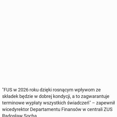
"FUS w 2026 roku dzięki ro­sną­cym wpływom ze
składek będzie w dobrej kon­dy­cji, a to za­gwa­ran­tu­je
ter­mi­no­we wypłaty wszyst­kich świad­czeń" – za­pew­nił
wi­ce­dy­rek­tor De­par­ta­men­tu Fi­nan­sów w cen­tra­li ZUS
Ra­do­sław Socha.