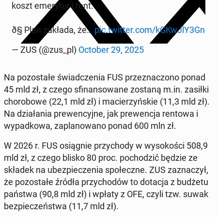
koszt eme­ry­tur i rent.
ð§ Plan zakłada, że…
pic.twitter.com/kGKwJlY3Gn
— ZUS (@zus_pl)
October 29, 2025
Na po­zo­sta­łe świad­cze­nia FUS prze­zna­czo­no ponad
45 mld zł, z czego sfi­nan­so­wa­ne zostaną m.in. zasiłki
cho­ro­bo­we (22,1 mld zł) i ma­cie­rzyń­skie (11,3 mld zł).
Na dzia­ła­nia pre­wen­cyj­ne, jak pre­wen­cja rentowa i
wy­pad­ko­wa, za­pla­no­wa­no ponad 600 mln zł.
W 2026 r. FUS osią­gnie przy­cho­dy w wy­so­ko­ści 508,9
mld zł, z czego blisko 80 proc. po­cho­dzić będzie ze
składek na ubez­pie­cze­nia spo­łecz­ne. ZUS za­zna­czył,
że po­zo­sta­łe źródła przy­cho­dów to dotacja z budżetu
państwa (90,8 mld zł) i wpłaty z OFE, czyli tzw. suwak
bez­pie­czeń­stwa (11,7 mld zł).