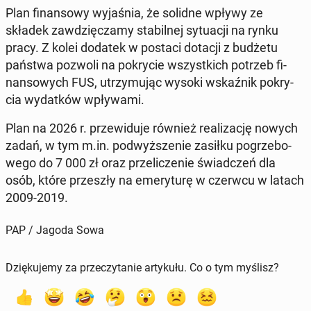
Plan fi­nan­so­wy wy­ja­śnia, że solidne wpływy ze
składek za­wdzię­cza­my sta­bil­nej sy­tu­acji na rynku
pracy. Z kolei dodatek w postaci dotacji z budżetu
państwa pozwoli na po­kry­cie wszyst­kich potrzeb fi­
nan­so­wych FUS, utrzy­mu­jąc wysoki wskaź­nik po­kry­
cia wy­dat­ków wpły­wa­mi.
Plan na 2026 r. prze­wi­du­je również re­ali­za­cję nowych
zadań, w tym m.in. pod­wyż­sze­nie zasiłku po­grze­bo­
we­go do 7 000 zł oraz prze­li­cze­nie świad­czeń dla
osób, które prze­szły na eme­ry­tu­rę w czerwcu w latach
2009-2019.
PAP / Jagoda Sowa
Dziękujemy za przeczytanie artykułu. Co o tym myślisz?