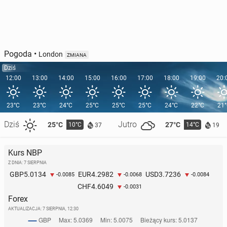
Pogoda
•
London
ZMIANA
Dziś
12:00
13:00
14:00
15:00
16:00
17:00
18:00
19:00
20:
23°C
23°C
24°C
25°C
25°C
25°C
24°C
22°C
21
Dziś
Jutro
25°C
27°C
10°C
14°C
37
19
Kurs NBP
Z DNIA: 7 SIERPNIA
5.0134
4.2982
3.7236
GBP
EUR
USD
-0.0085
-0.0068
-0.0084
4.6049
CHF
-0.0031
Forex
AKTUALIZACJA:
7 SIERPNIA, 12:30