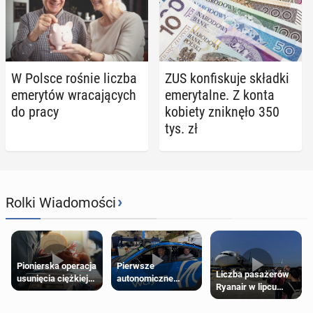
W Polsce rośnie liczba
ZUS kon­fi­sku­je składki
eme­ry­tów wra­ca­ją­cych
eme­ry­tal­ne. Z konta
do pracy
kobiety znik­nę­ło 350
tys. zł
›
Rolki Wiadomości
Pierwsze
Pionierska operacja
Liczba pasażerów
autonomiczne
usunięcia ciężkiej
Ryanair w lipcu
Ubery pojawią się
wady wrodzonej
pobiła rekord
w Londynie jeszcze
płodu w łonie matki