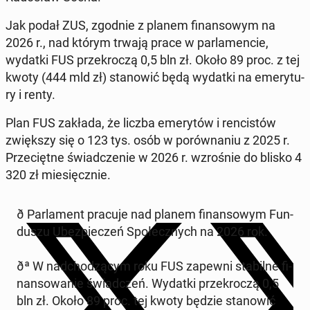
Jak podał ZUS, zgodnie z planem fi­nan­so­wym na
2026 r., nad którym trwają prace w par­la­men­cie,
wydatki FUS prze­kro­czą 0,5 bln zł. Około 89 proc. z tej
kwoty (444 mld zł) sta­no­wić będą wydatki na eme­ry­tu­
ry i renty.
Plan FUS zakłada, że liczba eme­ry­tów i ren­ci­stów
zwięk­szy się o 123 tys. osób w po­rów­na­niu z 2025 r.
Prze­cięt­ne świad­cze­nie w 2026 r. wzro­śnie do blisko 4
320 zł mie­sięcz­nie.
ð️ Par­la­ment pracuje nad planem fi­nan­so­wym Fun­
du­szu Ubez­pie­czeń Spo­łecz­nych na 2026 rok.
ðª W nad­cho­dzą­cym roku FUS zapewni sta­bil­ne fi­
nan­so­wa­nie świad­czeń. Wydatki prze­kro­czą 0,5
bln zł. Około 89 proc. tej kwoty będzie sta­no­wić