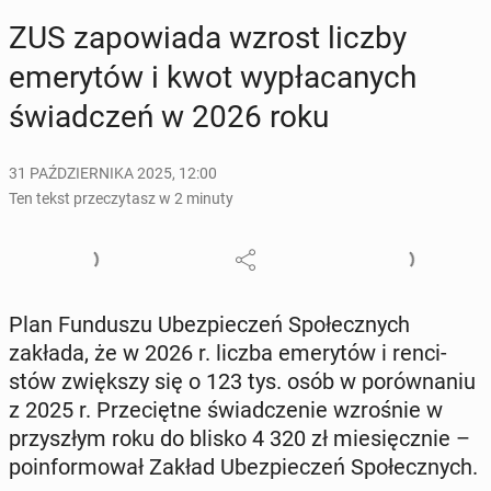
ZUS za­po­wia­da wzrost liczby
eme­ry­tów i kwot wy­pła­ca­nych
świad­czeń w 2026 roku
31 PAŹDZIERNIKA 2025, 12:00
Ten tekst przeczytasz w 2 minuty
Plan Fun­du­szu Ubez­pie­czeń Spo­łecz­nych
zakłada, że w 2026 r. liczba eme­ry­tów i ren­ci­
stów zwięk­szy się o 123 tys. osób w po­rów­na­niu
z 2025 r. Prze­cięt­ne świad­cze­nie wzro­śnie w
przy­szłym roku do blisko 4 320 zł mie­sięcz­nie –
po­in­for­mo­wał Zakład Ubez­pie­czeń Spo­łecz­nych.