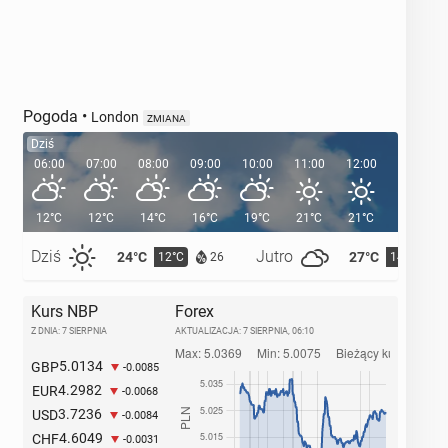
Pogoda
•
London
ZMIANA
Dziś
06:00
07:00
08:00
09:00
10:00
11:00
12:00
13:00
12°C
12°C
14°C
16°C
19°C
21°C
21°C
22°C
Dziś
Jutro
24°C
27°C
12°C
14°C
26
Kurs NBP
Forex
Z DNIA: 7 SIERPNIA
AKTUALIZACJA:
7 SIERPNIA, 06:10
5.0134
GBP
-0.0085
4.2982
EUR
-0.0068
3.7236
USD
-0.0084
4.6049
CHF
-0.0031