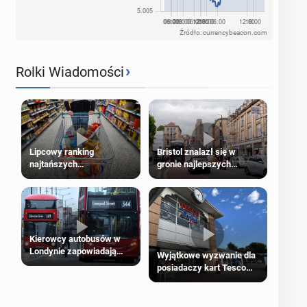
Źródło: currencybeacon.com
›
Rolki Wiadomości
Lipcowy ranking
Bristol znalazł się w
najtańszych
gronie najlepszych
supermarketów
kierunków podróży na
świecie
Kierowcy autobusów w
Londynie zapowiadają
Wyjątkowe wyzwanie dla
strajki
posiadaczy kart Tesco
Clubcard!