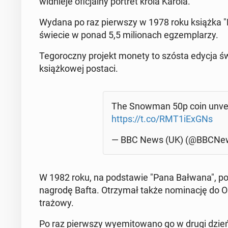
wid­nie­je ofi­cjal­ny portret króla Karola.
Wydana po raz pierw­szy w 1978 roku książka "
świecie w ponad 5,5 mi­lio­nach eg­zem­pla­rzy.
Te­go­rocz­ny projekt monety to szósta edycja świą
książ­ko­wej postaci.
The Snowman 50p coin unve­il
https://t.co/RMT1iExGNs
— BBC News (UK) (@BBCNe
W 1982 roku, na pod­sta­wie "Pana Bałwana", powst
nagrodę Bafta. Otrzy­mał także no­mi­na­cję do Osca
tra­żo­wy.
Po raz pierw­szy wy­emi­to­wa­no go w drugi dzie