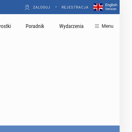
English
•
ZALOGUJ
REJESTRACJA
Version
ostki
Poradnik
Wydarzenia
Menu