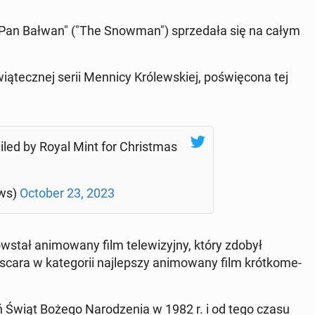
Pan Bałwan" ("The Snowman") sprze­da­ła się na całym
­tecz­nej serii Mennicy Kró­lew­skiej, po­świę­co­na tej
ed by Royal Mint for Chri­st­mas
ws)
October 23, 2023
ał ani­mo­wa­ny film te­le­wi­zyj­ny, który zdobył
ra w ka­te­go­rii naj­lep­szy ani­mo­wa­ny film krót­ko­me­
ń Świąt Bożego Na­ro­dze­nia w 1982 r. i od tego czasu