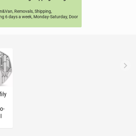
&Van, Removals, Shipping,
ng 6 days a week, Monday-Saturday, Door
iły
o­
I