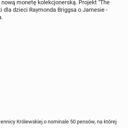
 nową monetę ko­lek­cjo­ner­ską. Projekt "The
ki dla dzieci Ray­mon­da Briggsa o Jamesie -
a.
ennicy Kró­lew­skiej o no­mi­na­le 50 pensów, na której