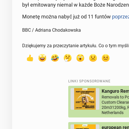
był emi­to­wa­ny niemal w każde Boże Na­ro­dze­n
Monetę można nabyć już od 11 funtów
poprzez
BBC / Adriana Chodakowska
Dziękujemy za przeczytanie artykułu. Co o tym myśl
LINKI SPONSOROWANE
Kanguro Remo
Removals to Po
Custom Clearan
20m31200kg, R
Netherlands
european rem