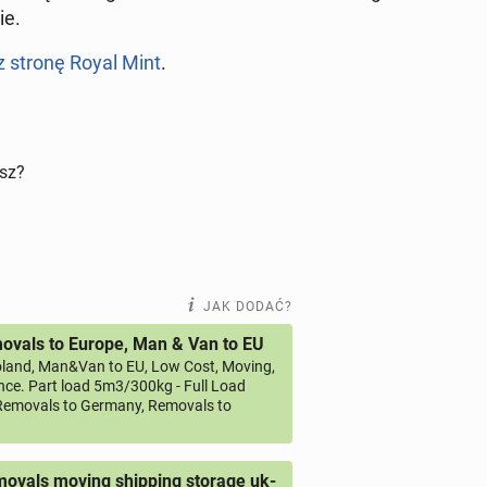
ie.
 stronę Royal Mint
.
isz?
JAK DODAĆ?
vals to Europe, Man & Van to EU
land, Man&Van to EU, Low Cost, Moving,
ce. Part load 5m3/300kg - Full Load
emovals to Germany, Removals to
ovals moving shipping storage uk-