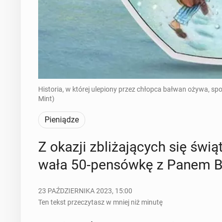
Historia, w której ulepiony przez chłopca bałwan ożywa, sp
Mint)
Pieniądze
Z okazji zbli­ża­ją­cych się świą
wa­ła 50-pen­sów­kę z Panem B
23 PAŹDZIERNIKA 2023, 15:00
Ten tekst przeczytasz w mniej niż minutę