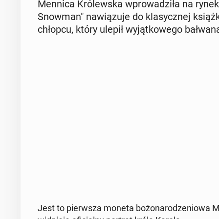
Mennica Kró­lew­ska wpro­wa­dzi­ła na rynek
Snowman" na­wią­zu­je do kla­sycz­nej książ
chłopcu, który ulepił wy­jąt­ko­we­go bałwan
Jest to pierw­sza moneta bo­żo­na­ro­dze­nio­wa M