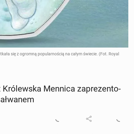
otkała się z ogromną popularnością na całym świecie. (Fot. Royal
t Kró­lew­ska Mennica za­pre­zen­to­
ał­wa­nem