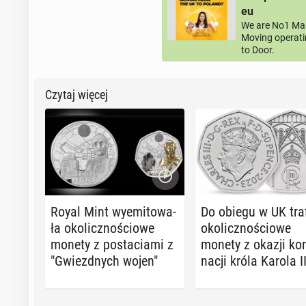
eu
We are No1 Man
Moving operati
to Door.
Czytaj więcej
Royal Mint wy­emi­to­wa­
Do obiegu w UK traf
ła oko­licz­no­ścio­we
oko­licz­no­ścio­we
monety z po­sta­cia­mi z
monety z okazji ko­r
"Gwiezd­nych wojen"
na­cji króla Karola II